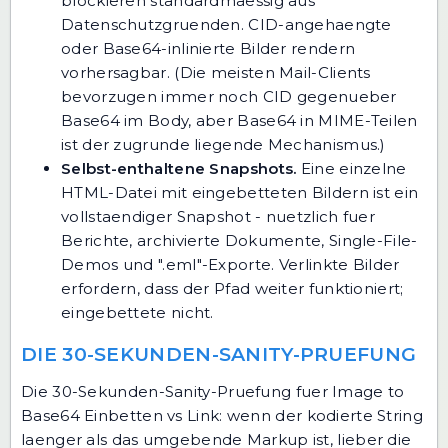
blockieren standardmaessig aus
Datenschutzgruenden. CID-angehaengte
oder Base64-inlinierte Bilder rendern
vorhersagbar. (Die meisten Mail-Clients
bevorzugen immer noch CID gegenueber
Base64 im Body, aber Base64 in MIME-Teilen
ist der zugrunde liegende Mechanismus.)
Selbst-enthaltene Snapshots.
Eine einzelne
HTML-Datei mit eingebetteten Bildern ist ein
vollstaendiger Snapshot - nuetzlich fuer
Berichte, archivierte Dokumente, Single-File-
Demos und ".eml"-Exporte. Verlinkte Bilder
erfordern, dass der Pfad weiter funktioniert;
eingebettete nicht.
DIE 30-SEKUNDEN-SANITY-PRUEFUNG
Die 30-Sekunden-Sanity-Pruefung fuer Image to
Base64 Einbetten vs Link: wenn der kodierte String
laenger als das umgebende Markup ist, lieber die