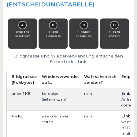
(ENTSCHEIDUNGSTABELLE)
Bildgroesse und Wiederverwendung entscheiden
Embed oder Link.
Bildgroesse
Wiederverwendet
Wahrscheinlich
Empfeh
(Rohbytes)
auf...
aendern?
unter 1 KB
beliebige
nein
Einbet
Seitenanzahl
Anfrage
dominie
1-4 KB
eine oder zwei
nein
Einbet
Seiten
wenn Si
HTTP/2 
multipl