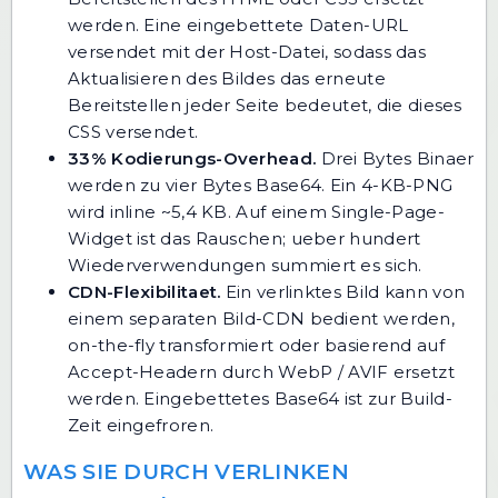
werden. Eine eingebettete Daten-URL
versendet mit der Host-Datei, sodass das
Aktualisieren des Bildes das erneute
Bereitstellen jeder Seite bedeutet, die dieses
CSS versendet.
33% Kodierungs-Overhead.
Drei Bytes Binaer
werden zu vier Bytes Base64. Ein 4-KB-PNG
wird inline ~5,4 KB. Auf einem Single-Page-
Widget ist das Rauschen; ueber hundert
Wiederverwendungen summiert es sich.
CDN-Flexibilitaet.
Ein verlinktes Bild kann von
einem separaten Bild-CDN bedient werden,
on-the-fly transformiert oder basierend auf
Accept-Headern durch WebP / AVIF ersetzt
werden. Eingebettetes Base64 ist zur Build-
Zeit eingefroren.
WAS SIE DURCH VERLINKEN