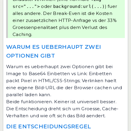
oder
) fuer
src="...">
background:url(...)
alles andere. Der Break-Even ist die Kosten
einer zusaetzlichen HTTP-Anfrage vs der 33%
Groessenpenalitaet plus dem Verlust des
Caching.
WARUM ES UEBERHAUPT ZWEI
OPTIONEN GIBT
Warum es ueberhaupt zwei Optionen gibt bei
Image to Base64 Einbetten vs Link: Einbetten
packt Pixel in HTML/CSS-Strings; Verlinken haelt
eine eigene Bild-URL die der Browser cachen und
parallel laden kann.
Beide funktionieren. Keiner ist universell besser.
Die Entscheidung dreht sich um Groesse, Cache-
Verhalten und wie oft sich das Bild aendert.
DIE ENTSCHEIDUNGSREGEL