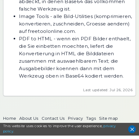
abdeckt, in denen Base64 das vollkommen
falsche Werkzeug ist.
Image Tools
- alle Bild-Utilities (komprimieren,
konvertieren, zuschneiden, Groesse aendern)
auf freetoolonline.com.
PDF to HTML
- wenn ein PDF Bilder enthaelt,
die Sie einbetten moechten, liefert die
Konvertierung in HTML die Bilddateien
zusammen mit auswaehlbarem Text; die
Ausgabebilder koennen dann mit dem
Werkzeug oben in Base64 kodiert werden.
Last updated: Jul 26, 2026
Home
About Us
Contact Us
Privacy
Tags
Site map
This website uses cookies to
The FreeToolOnline.com, since 2017
improve the user experience,
privacy
policy
.