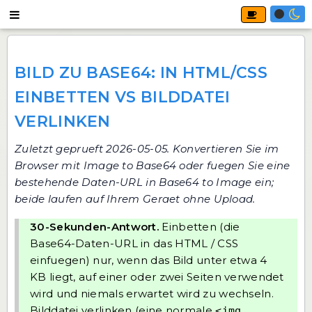
BILD ZU BASE64: IN HTML/CSS
EINBETTEN VS BILDDATEI
VERLINKEN
Zuletzt geprueft 2026-05-05. Konvertieren Sie im
Browser mit
Image to Base64
oder fuegen Sie eine
bestehende Daten-URL in
Base64 to Image
ein;
beide laufen auf Ihrem Geraet ohne Upload.
30-Sekunden-Antwort.
Einbetten (die
Base64-Daten-URL in das HTML / CSS
einfuegen) nur, wenn das Bild unter etwa 4
KB liegt, auf einer oder zwei Seiten verwendet
wird und niemals erwartet wird zu wechseln.
Bilddatei verlinken (eine normale
<img