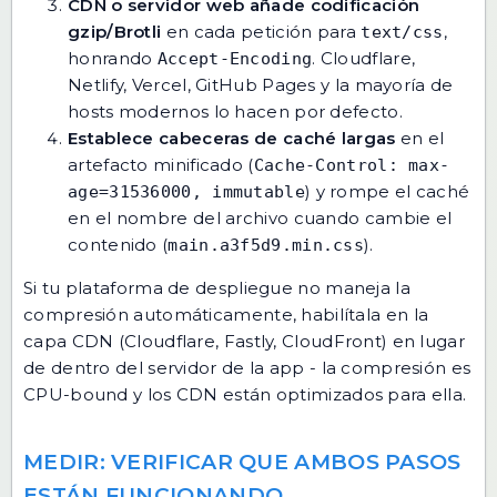
CDN o servidor web añade codificación
gzip/Brotli
en cada petición para
,
text/css
honrando
. Cloudflare,
Accept-Encoding
Netlify, Vercel, GitHub Pages y la mayoría de
hosts modernos lo hacen por defecto.
Establece cabeceras de caché largas
en el
artefacto minificado (
Cache-Control: max-
) y rompe el caché
age=31536000, immutable
en el nombre del archivo cuando cambie el
contenido (
).
main.a3f5d9.min.css
Si tu plataforma de despliegue no maneja la
compresión automáticamente, habilítala en la
capa CDN (Cloudflare, Fastly, CloudFront) en lugar
de dentro del servidor de la app - la compresión es
CPU-bound y los CDN están optimizados para ella.
MEDIR: VERIFICAR QUE AMBOS PASOS
ESTÁN FUNCIONANDO