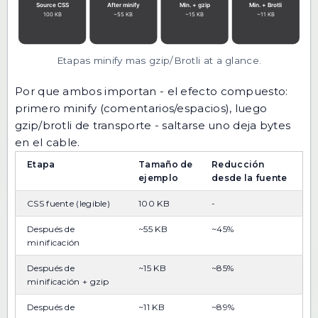
Etapas minify mas gzip/Brotli at a glance.
Por que ambos importan - el efecto compuesto:
primero minify (comentarios/espacios), luego
gzip/brotli de transporte - saltarse uno deja bytes
en el cable.
Etapa
Tamaño de
Reducción
ejemplo
desde la fuente
CSS fuente (legible)
100 KB
-
Después de
~55 KB
~45%
minificación
Después de
~15 KB
~85%
minificación + gzip
Después de
~11 KB
~89%