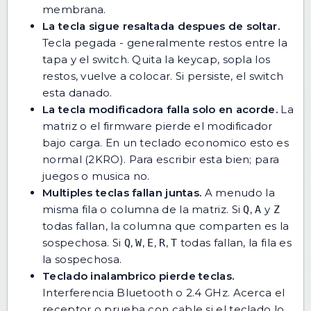
membrana.
La tecla sigue resaltada despues de soltar.
Tecla pegada - generalmente restos entre la
tapa y el switch. Quita la keycap, sopla los
restos, vuelve a colocar. Si persiste, el switch
esta danado.
La tecla modificadora falla solo en acorde.
La
matriz o el firmware pierde el modificador
bajo carga. En un teclado economico esto es
normal (2KRO). Para escribir esta bien; para
juegos o musica no.
Multiples teclas fallan juntas.
A menudo la
misma fila o columna de la matriz. Si
,
y
Q
A
Z
todas fallan, la columna que comparten es la
sospechosa. Si
,
,
,
,
todas fallan, la fila es
Q
W
E
R
T
la sospechosa.
Teclado inalambrico pierde teclas.
Interferencia Bluetooth o 2.4 GHz. Acerca el
receptor o prueba con cable si el teclado lo