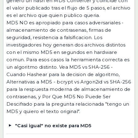
genero un hash en
MD5 Converter
y coincide con
el valor publicado tras el flujo de 5 pasos, el archivo
es el archivo que quien publico queria.
MD5 NO es apropiado para casos adversariales -
almacenamiento de contrasenas, firmas de
seguridad, resistencia a falsificacion. Los
investigadores hoy generan dos archivos distintos
con el mismo MD5 en segundos en hardware
comun. Para esos casos la herramienta correcta es
un algoritmo distinto. Vea
MD5 vs SHA-256 -
Cuando Hashear
para la decision de algoritmo,
Alternativas a MD5 - bcrypt vs Argon2id vs SHA-256
para la respuesta moderna de almacenamiento de
contrasenas, y
Por Que MD5 No Puede Ser
Descifrado
para la pregunta relacionada "tengo un
MD5 y quiero el texto original".
"Casi igual" no existe para MD5