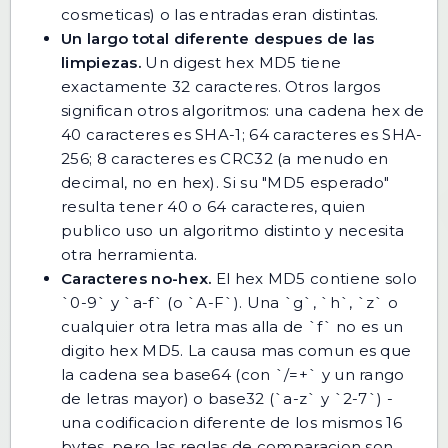
cosmeticas) o las entradas eran distintas.
Un largo total diferente despues de las
limpiezas.
Un digest hex MD5 tiene
exactamente 32 caracteres. Otros largos
significan otros algoritmos: una cadena hex de
40 caracteres es SHA-1; 64 caracteres es SHA-
256; 8 caracteres es CRC32 (a menudo en
decimal, no en hex). Si su "MD5 esperado"
resulta tener 40 o 64 caracteres, quien
publico uso un algoritmo distinto y necesita
otra herramienta.
Caracteres no-hex.
El hex MD5 contiene solo
`0-9` y `a-f` (o `A-F`). Una `g`, `h`, `z` o
cualquier otra letra mas alla de `f` no es un
digito hex MD5. La causa mas comun es que
la cadena sea base64 (con `/=+` y un rango
de letras mayor) o base32 (`a-z` y `2-7`) -
una codificacion diferente de los mismos 16
bytes, pero las reglas de comparacion son