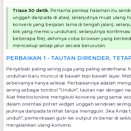
Triase 30 detik.
Pertama periksa halaman itu sendir
unggah daripada di atas); selanjutnya muat ulang 
konversi yang berjalan lama di tengah jalan); sel
klik yang memicu unduhan); selanjutnya konfirmas
beberapa file); akhirnya coba browser yang berbed
mencakup setiap jalur secara berurutan.
PERBAIKAN 1 - TAUTAN DIRENDER, TETA
Penyebab paling sering juga yang paling sederhana: h
unduhan baru muncul di bawah tepi bawah layar. Mata 
sebenarnya hanya selesai. Perbaikannya adalah mengguli
sering sebagai tombol "Unduh", tautan
dengan nama
<a>
Alat freetoolonline mengikuti konvensi yang sama: w
dalam orientasi potret widget unggah sendirian seri
jauhnya daripada terlihat tanpa menggulir. Jika Anda t
unduh", pemeriksaan gulir-ke-output ini benar di sek
menjalankan ulang konversi.