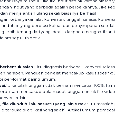
a seharusnya muncul. Jika file input ditolak karena alasan
dengan input yang berbeda adalah perbaikannya. Jika ke
an menjalankan ulang sekali biasanya berhasil.
an kebanyakan alat konverter: unggah selesai, konversi 
RL unduhan yang berotasi keluar dari penyimpanan setelah
lebih tenang dari yang ideal - daripada menghasilkan t
alam sepuluh detik.
:
 berbentuk salah."
Itu diagnosis berbeda - konversi selesa
n harapan. Panduan per-alat mencakup kasus spesifik:
i per-format paling umum.
ai."
Jika bilah unggah tidak pernah mencapai 100%, hamb
perbaikan
mencakup pola macet-unggah untuk file video; a
konverter lain.
ile diunduh, lalu sesuatu yang lain rusak."
Itu masalah
 file terbuka di aplikasi yang salah). Artikel umum pem