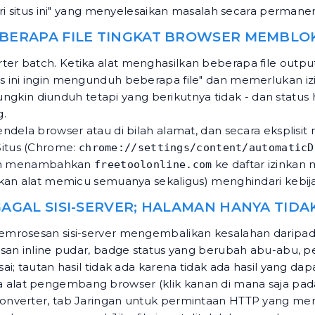
ri situs ini" yang menyelesaikan masalah secara permane
EBERAPA FILE TINGKAT BROWSER MEMBL
ter batch. Ketika alat menghasilkan beberapa file out
ini ingin mengunduh beberapa file" dan memerlukan izin 
 mungkin diunduh tetapi yang berikutnya tidak - dan stat
g.
dela browser atau di bilah alamat, dan secara eksplisit 
itus (Chrome:
chrome://settings/content/automaticD
an menambahkan
ke daftar izinkan
freetoolonline.com
arkan alat memicu semuanya sekaligus) menghindari keb
 GAGAL SISI-SERVER; HALAMAN HANYA TI
emrosesan sisi-server mengembalikan kesalahan daripada
esan inline pudar, badge status yang berubah abu-abu, 
; tautan hasil tidak ada karena tidak ada hasil yang dapa
at pengembang browser (klik kanan di mana saja pada h
nverter, tab Jaringan untuk permintaan HTTP yang meng