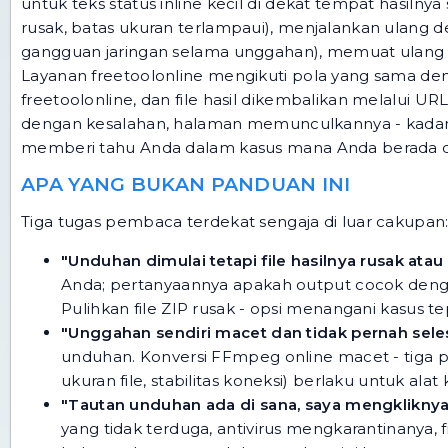
untuk teks status inline kecil di dekat tempat hasilny
rusak, batas ukuran terlampaui), menjalankan ulang 
gangguan jaringan selama unggahan), memuat ulang d
Layanan freetoolonline mengikuti pola yang sama deng
freetoolonline, dan file hasil dikembalikan melalui U
dengan kesalahan, halaman memunculkannya - kadang 
memberi tahu Anda dalam kasus mana Anda berada d
APA YANG BUKAN PANDUAN INI
Tiga tugas pembaca terdekat sengaja di luar cakupan
"Unduhan dimulai tetapi file hasilnya rusak atau
Anda; pertanyaannya apakah output cocok denga
Pulihkan file ZIP rusak - opsi
menangani kasus tep
"Unggahan sendiri macet dan tidak pernah seles
unduhan.
Konversi FFmpeg online macet - tiga 
ukuran file, stabilitas koneksi) berlaku untuk alat 
"Tautan unduhan ada di sana, saya mengkliknya, f
yang tidak terduga, antivirus mengkarantinanya,