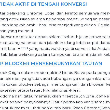
TIDAK AKTIF DI TENGAH KONVERSI
atar belakang. Chrome, Edge, dan Firefox semuanya meng
ng difokuskan selama beberapa menit. Sebagian besar kon
 - dan langkah ambil-hasil bisa menjadi yang dijeda. Geja
uhan yang muncul.
onverter di latar depan selama seluruh jalan konversi,
muat ulang halaman dan jalankan ulang lebih cepat daripa
rmintaan HTTP yang habis waktunya di server. Jika Anda
ai tab latar belakang dalam tumpukan tab lain) adalah k
-UP BLOCKER MENYEMBUNYIKAN TAUTAN
ock Origin dalam mode nuklir, Shields Brave pada penga
kan elemen yang tidak ada hubungannya dengan iklan.
perlakukan blocker sebagai mencurigakan, dan browser
i-server tetapi target klik hilang sisi-klien.
k domain ini (atau memasukkan
ke 
freetoolonline.com
blocker adalah penyebabnya. Jalur perbaikan yang sam
 untuk memicu unduhan di tab baru. Pada Chrome, ikon p