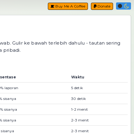
Buy Me A Coffee
Donate
ab. Gulir ke bawah terlebih dahulu - tautan sering
 pribadi.
sentase
Waktu
% laporan
5 detik
% sisanya
30 detik
% sisanya
1-2 menit
% sisanya
2-3 menit
 sisanya
2-3 menit