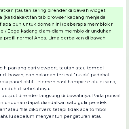
atkan (tautan sering dirender di bawah widget
ma (ketidakaktifan tab browser kadang menjeda
esif apa pun untuk domain ini (beberapa memblokir
rome / Edge kadang diam-diam memblokir unduhan
a profil normal Anda. Lima perbaikan di bawah
bih panjang dari viewport, tautan atau tombol
 di bawah, dan halaman terlihat "rusak" padahal
ki panel aktif - elemen hasil hampir selalu di sana,
n unduh di sebelahnya.
n output dirender langsung di bawahnya. Pada ponsel
an unduhan dapat diandalkan satu gulir pendek
n" atau "file dikonversi tetapi tidak ada tombol
bih dahulu sebelum menyentuh pengaturan atau