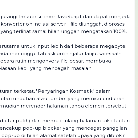
urangi frekuensi timer JavaScript dan dapat menjeda
verter online sisi-server - file diunggah, diproses
la yang terlihat sama: bilah unggah mengatakan 100%,
 terutama untuk input lebih dari beberapa megabyte.
da menunggu tab asli pulih - jalur lanjutkan-saat-
 secara rutin mengonversi file besar, membuka
ebiasaan kecil yang mencegah masalah.
turan terketat, "Penyaringan Kosmetik" dalam
 Tautan unduhan atau tombol yang memicu unduhan
 kemudian merender halaman tanpa elemen tersebut.
daftar putih) dan memuat ulang halaman. Jika tautan
a mencakup pop-up blocker yang mencegat panggilan
op-up di bilah alamat setelah upaya yang diblokir