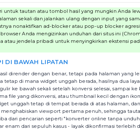
i untuk tautan atau tombol hasil yang mungkin Anda lew
halaman sekali dan jalankan ulang dengan input yang sa
anjutnya nonaktifkan ad-blocker atau pop-up blocker agr
i browser Anda mengizinkan unduhan dari situs ini (Ch
a atau jendela pribadi untuk menyingkirkan ekstensi pad
PI DI BAWAH LIPATAN
asil dirender dengan benar, tetapi pada halaman yang le
tetap di mana widget unggah berada, hasilnya dua layar
r ke bawah sekali setelah konversi selesai, sampai ke ka
 file yang dikonversi, atau thumbnail kecil dengan iko
idget unggah tetap di tempat berada di atas halaman, da
ng menghabiskan viewport pertama penuh, sehingga taut
iba dari pencarian seperti "konverter online tanpa unduha
itar enam dari sepuluh kasus - layak dikonfirmasi terle