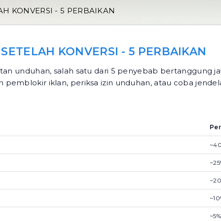
H KONVERSI - 5 PERBAIKAN
ETELAH KONVERSI - 5 PERBAIKAN
utan unduhan, salah satu dari 5 penyebab bertanggung jaw
pemblokir iklan, periksa izin unduhan, atau coba jendela
Per
~40
~25
~20
~10
~5%