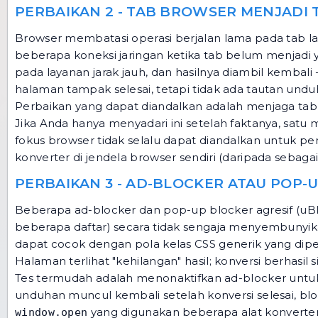
PERBAIKAN 2 - TAB BROWSER MENJADI 
Browser membatasi operasi berjalan lama pada tab l
beberapa koneksi jaringan ketika tab belum menjadi ya
pada layanan jarak jauh, dan hasilnya diambil kembali
halaman tampak selesai, tetapi tidak ada tautan und
Perbaikan yang dapat diandalkan adalah menjaga tab k
Jika Anda hanya menyadari ini setelah faktanya, satu 
fokus browser tidak selalu dapat diandalkan untuk pe
konverter di jendela browser sendiri (daripada sebag
PERBAIKAN 3 - AD-BLOCKER ATAU POP
Beberapa ad-blocker dan pop-up blocker agresif (uBl
beberapa daftar) secara tidak sengaja menyembunyi
dapat cocok dengan pola kelas CSS generik yang di
Halaman terlihat "kehilangan" hasil; konversi berhasil sis
Tes termudah adalah menonaktifkan ad-blocker untu
unduhan muncul kembali setelah konversi selesai, 
yang digunakan beberapa alat konverter
window.open