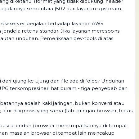
 yang diketahui (format yang tidak didukung, header
gagalannya sementara (502 dari layanan upstream,
sisi-server berjalan terhadap layanan AWS
 jendela retensi standar. Jika layanan merespons
autan unduhan. Pemeriksaan dev-tools di atas
i dari ujung ke ujung dan file ada di folder Unduhan
JPG terkompresi terlihat buram - tiga penyebab
dan
atannya adalah kaki jaringan, bukan konversi atau
lur diagnosis yang sama (tab jaringan browser, batas
 pasca-unduh (browser menempatkannya di tempat
ecahan masalah browser di tempat lain mencakup