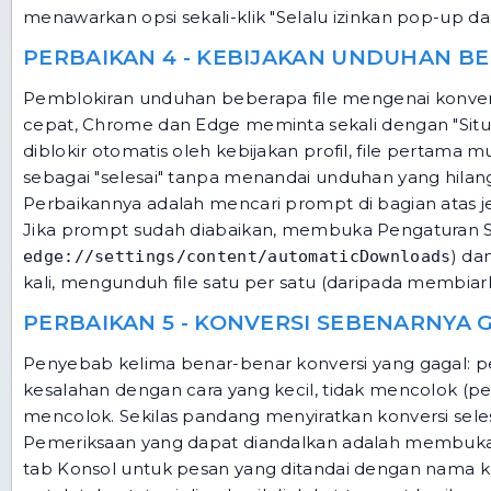
menawarkan opsi sekali-klik "Selalu izinkan pop-up da
PERBAIKAN 4 - KEBIJAKAN UNDUHAN B
Pemblokiran unduhan beberapa file mengenai konver
cepat, Chrome dan Edge meminta sekali dengan "Situs 
diblokir otomatis oleh kebijakan profil, file pertama
sebagai "selesai" tanpa menandai unduhan yang hilan
Perbaikannya adalah mencari prompt di bagian atas jen
Jika prompt sudah diabaikan, membuka Pengaturan S
) d
edge://settings/content/automaticDownloads
kali, mengunduh file satu per satu (daripada membi
PERBAIKAN 5 - KONVERSI SEBENARNYA
Penyebab kelima benar-benar konversi yang gagal: p
kesalahan dengan cara yang kecil, tidak mencolok (p
mencolok. Sekilas pandang menyiratkan konversi selesai
Pemeriksaan yang dapat diandalkan adalah membuka al
tab Konsol untuk pesan yang ditandai dengan nama ko