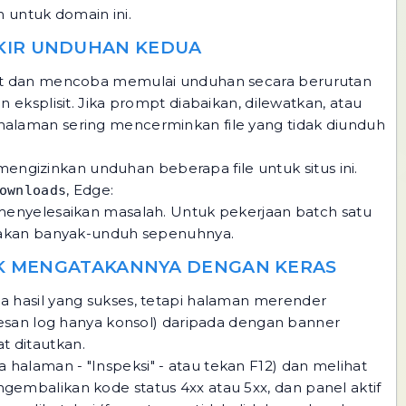
n untuk domain ini.
OKIR UNDUHAN KEDUA
put dan mencoba memulai unduhan secara berurutan
eksplisit. Jika prompt diabaikan, dilewatkan, atau
us halaman sering mencerminkan file yang tidak diunduh
mengizinkan unduhan beberapa file untuk situs ini.
, Edge:
ownloads
 menyelesaikan masalah. Untuk pekerjaan batch satu
ijakan banyak-unduh sepenuhnya.
DAK MENGATAKANNYA DENGAN KERAS
 hasil yang sukses, tetapi halaman merender
pesan log hanya konsol) daripada dengan banner
t ditautkan.
alaman - "Inspeksi" - atau tekan F12) dan melihat
embalikan kode status 4xx atau 5xx, dan panel aktif