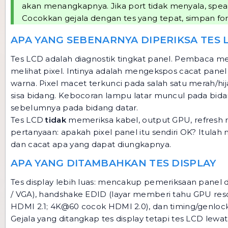
akan menangkapnya. Jika port tidak menyala, spea
Cocokkan gejala dengan tes yang tepat, simpan form
APA YANG SEBENARNYA DIPERIKSA TES 
Tes LCD adalah diagnostik tingkat panel. Pembaca meng
melihat pixel. Intinya adalah mengekspos cacat panel it
warna. Pixel macet terkunci pada salah satu merah/hi
sisa bidang. Kebocoran lampu latar muncul pada bida
sebelumnya pada bidang datar.
Tes LCD
tidak
memeriksa kabel, output GPU, refresh 
pertanyaan: apakah pixel panel itu sendiri OK? Itu
dan cacat apa yang dapat diungkapnya.
APA YANG DITAMBAHKAN TES DISPLAY
Tes display lebih luas: mencakup pemeriksaan panel di
/ VGA), handshake EDID (layar memberi tahu GPU reso
HDMI 2.1; 4K@60 cocok HDMI 2.0), dan timing/genloc
Gejala yang ditangkap tes display tetapi tes LCD lewa