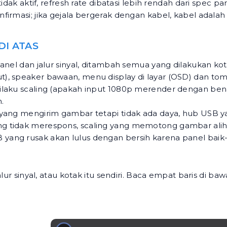
idak aktif, refresh rate dibatasi lebih rendah dari spec p
nfirmasi; jika gejala bergerak dengan kabel, kabel adal
DI ATAS
anel dan jalur sinyal, ditambah semua yang dilakukan kota
t), speaker bawaan, menu display di layar (OSD) dan t
laku scaling (apakah input 1080p merender dengan benar k
.
 yang mengirim gambar tetapi tidak ada daya, hub USB ya
g tidak merespons, scaling yang memotong gambar alih
ang rusak akan lulus dengan bersih karena panel baik-b
lur sinyal, atau kotak itu sendiri. Baca empat baris di ba