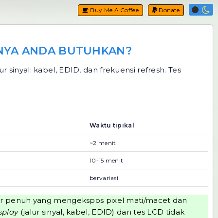
Buy Me A Coffee
Donate
RNYA ANDA BUTUHKAN?
sinyal: kabel, EDID, dan frekuensi refresh. Tes
Waktu tipikal
~2 menit
10-15 menit
bervariasi
yar penuh yang mengekspos pixel mati/macet dan
splay
(jalur sinyal, kabel, EDID) dan tes LCD tidak