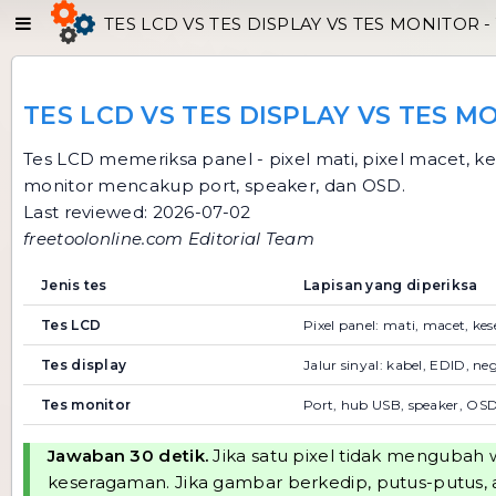
TES LCD VS TES DISPLAY VS TES MONITOR 
TES LCD VS TES DISPLAY VS TES
Tes LCD
memeriksa panel - pixel mati, pixel macet, ke
monitor mencakup port, speaker, dan OSD.
Last reviewed: 2026-07-02
freetoolonline.com Editorial Team
Jenis tes
Lapisan yang diperiksa
Tes LCD
Pixel panel: mati, macet, k
Tes display
Jalur sinyal: kabel, EDID, ne
Tes monitor
Port, hub USB, speaker, OSD
Jawaban 30 detik.
Jika satu pixel tidak mengubah w
keseragaman. Jika gambar berkedip, putus-putus, a