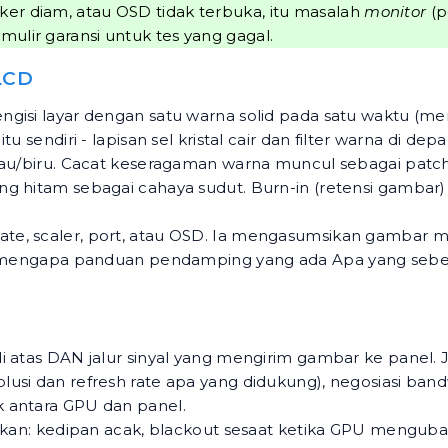
ker diam, atau OSD tidak terbuka, itu masalah
monitor
(p
ulir garansi untuk tes yang gagal.
LCD
isi layar dengan satu warna solid pada satu waktu (merah
u sendiri - lapisan sel kristal cair dan filter warna di de
jau/biru. Cacat keseragaman warna muncul sebagai patch 
ng hitam sebagai cahaya sudut. Burn-in (retensi gambar
rate, scaler, port, atau OSD. Ia mengasumsikan gambar
lah mengapa panduan pendamping yang ada
Apa yang sebe
 atas DAN jalur sinyal yang mengirim gambar ke panel. J
lusi dan refresh rate apa yang didukung), negosiasi ba
k antara GPU dan panel.
tkan: kedipan acak, blackout sesaat ketika GPU mengubah 