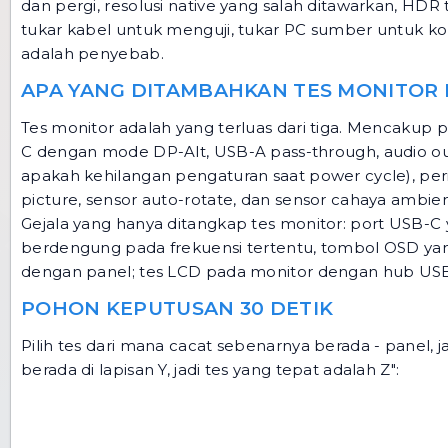
dan pergi, resolusi native yang salah ditawarkan, HDR t
tukar kabel untuk menguji, tukar PC sumber untuk ko
adalah penyebab.
APA YANG DITAMBAHKAN TES MONITOR 
Tes monitor adalah yang terluas dari tiga. Mencakup p
C dengan mode DP-Alt, USB-A pass-through, audio ou
apakah kehilangan pengaturan saat power cycle), peri
picture, sensor auto-rotate, dan sensor cahaya ambien
Gejala yang hanya ditangkap tes monitor: port USB-C
berdengung pada frekuensi tertentu, tombol OSD yan
dengan panel; tes LCD pada monitor dengan hub USB y
POHON KEPUTUSAN 30 DETIK
Pilih tes dari mana cacat sebenarnya berada - panel, ja
berada di lapisan Y, jadi tes yang tepat adalah Z":