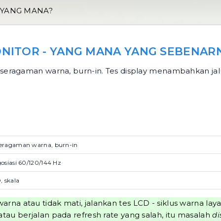
- YANG MANA?
 MONITOR - YANG MANA YANG SEBENA
seragaman warna, burn-in. Tes display menambahkan jalur 
eseragaman warna, burn-in
gosiasi 60/120/144 Hz
, skala
arna atau tidak mati, jalankan
tes LCD
- siklus warna la
tau berjalan pada refresh rate yang salah, itu masalah
di