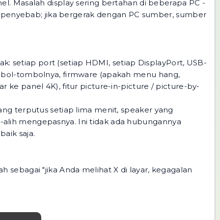
anel. Masalah display sering bertahan di beberapa PC -
ah penyebab; jika bergerak dengan PC sumber, sumber
k: setiap port (setiap HDMI, setiap DisplayPort, USB-
ombol-tombolnya, firmware (apakah menu hang,
e panel 4K), fitur picture-in-picture / picture-by-
ng terputus setiap lima menit, speaker yang
-alih mengepasnya. Ini tidak ada hubungannya
aik saja.
wah sebagai "jika Anda melihat X di layar, kegagalan