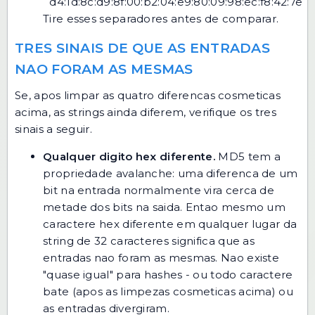
`d4:1d:8c:d9:8f:00:b2:04:e9:80:09:98:ec:f8:42:7e`.
Tire esses separadores antes de comparar.
TRES SINAIS DE QUE AS ENTRADAS
NAO FORAM AS MESMAS
Se, apos limpar as quatro diferencas cosmeticas
acima, as strings ainda diferem, verifique os tres
sinais a seguir.
Qualquer digito hex diferente.
MD5 tem a
propriedade avalanche: uma diferenca de um
bit na entrada normalmente vira cerca de
metade dos bits na saida. Entao mesmo um
caractere hex diferente em qualquer lugar da
string de 32 caracteres significa que as
entradas nao foram as mesmas. Nao existe
"quase igual" para hashes - ou todo caractere
bate (apos as limpezas cosmeticas acima) ou
as entradas divergiram.