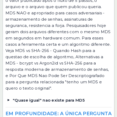
o valor publicado apos o fluxo de 5 passos, o
arquivo e o arquivo que quem publicou queria.
MD5 NAO e apropriado para casos adversariais -
armazenamento de senhas, assinaturas de
seguranca, resistencia a forja. Pesquisadores hoje
geram dois arquivos diferentes com o mesmo MD5
em segundos em hardware comum. Para esses
casos a ferramenta certa e um algoritmo diferente.
Veja
MD5 vs SHA-256 - Quando Hash
para a
questao de escolha de algoritmo,
Alternativas a
MD5 - bcrypt vs Argon2id vs SHA-256
para a
resposta moderna de armazenamento de senhas,
e
Por Que MD5 Nao Pode Ser Descriptografado
para a pergunta relacionada "tenho um MD5 e
quero o texto original".
"Quase igual" nao existe para MD5
EM PROFUNDIDADE: A ÚNICA PERGUNTA