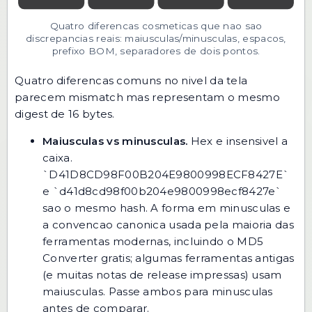
Quatro diferencas cosmeticas que nao sao
discrepancias reais: maiusculas/minusculas, espacos,
prefixo BOM, separadores de dois pontos.
Quatro diferencas comuns no nivel da tela
parecem mismatch mas representam o mesmo
digest de 16 bytes.
Maiusculas vs minusculas.
Hex e insensivel a
caixa.
`D41D8CD98F00B204E9800998ECF8427E`
e `d41d8cd98f00b204e9800998ecf8427e`
sao o mesmo hash. A forma em minusculas e
a convencao canonica usada pela maioria das
ferramentas modernas, incluindo o
MD5
Converter
gratis; algumas ferramentas antigas
(e muitas notas de release impressas) usam
maiusculas. Passe ambos para minusculas
antes de comparar.