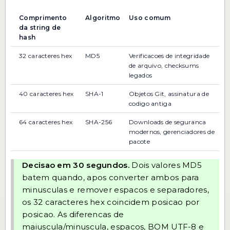
Comprimento
Algoritmo
Uso comum
da string de
hash
32 caracteres hex
MD5
Verificacoes de integridade
de arquivo, checksums
legados
40 caracteres hex
SHA-1
Objetos Git, assinatura de
codigo antiga
64 caracteres hex
SHA-256
Downloads de seguranca
modernos, gerenciadores de
pacote
Decisao em 30 segundos.
Dois valores MD5
batem quando, apos converter ambos para
minusculas e remover espacos e separadores,
os 32 caracteres hex coincidem posicao por
posicao. As diferencas de
maiuscula/minuscula, espacos, BOM UTF-8 e