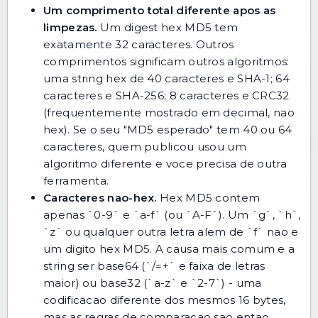
Um comprimento total diferente apos as
limpezas.
Um digest hex MD5 tem
exatamente 32 caracteres. Outros
comprimentos significam outros algoritmos:
uma string hex de 40 caracteres e SHA-1; 64
caracteres e SHA-256; 8 caracteres e CRC32
(frequentemente mostrado em decimal, nao
hex). Se o seu "MD5 esperado" tem 40 ou 64
caracteres, quem publicou usou um
algoritmo diferente e voce precisa de outra
ferramenta.
Caracteres nao-hex.
Hex MD5 contem
apenas `0-9` e `a-f` (ou `A-F`). Um `g`, `h`,
`z` ou qualquer outra letra alem de `f` nao e
um digito hex MD5. A causa mais comum e a
string ser base64 (`/=+` e faixa de letras
maior) ou base32 (`a-z` e `2-7`) - uma
codificacao diferente dos mesmos 16 bytes,
mas as regras de comparacao sao entao