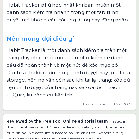
Habit Tracker phù hợp nhất khi bạn muốn một
danh sách kiểm tra nhanh trong một tab trình
duyệt mà không cần cài ứng dụng hay đăng nhập.
Nên mong đợi điều gì
Habit Tracker là một danh sách kiểm tra trên một
trang duy nhất: mỗi mục có một ô kiểm để đánh
dấu đã hoàn thành và một nút để xóa mục đó.
Danh sách được lưu trong trình duyệt này qua local
storage, nên nó vẫn còn sau khi tải lại trang; xóa dữ
liệu trình duyệt của trang này sẽ xóa danh sách.
← Quay lại công cụ tiện ích
Last updated: Jul 29, 2026
Reviewed by the Free Tool Online editorial team
· Tested in
the current versions of Chrome, Firefox, Safari, and Edge before
publishing. No account is needed to use any tool.
Report a bug
-
we triage within 72 hours. · Last refreshed April 2026.