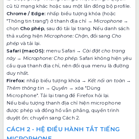
cũ từ mạng khác hoặc sau một lần đồng bộ profile.
Chrome / Edge:
nhấp biểu tượng khóa (hoặc
"Thông tin trang") ở thanh địa chỉ →
Microphone
→
chọn
Cho phép
, sau đó tải lại trang. Nếu danh sách
thả xuống hiện
Microphone: Chặn
, đổi sang
Cho
phép
và tải lại.
Safari (macOS):
menu Safari →
Cài đặt cho trang
này
→
Microphone: Cho phép
. Safari không hiện yêu
cầu qua thanh địa chỉ, nên đổi qua menu là đường
duy nhất.
Firefox:
nhấp biểu tượng khóa →
Kết nối an toàn
→
Thêm thông tin
→
Quyền
→ xóa "Dùng
Microphone". Tải lại trang để Firefox hỏi lại.
Nếu biểu tượng thanh địa chỉ hiện microphone
được phép và đồng hồ vẫn phẳng, quyền trình
duyệt ổn; chuyển sang Cách 2.
CÁCH 2 - HỆ ĐIỀU HÀNH TẮT TIẾNG
MICROPHONE