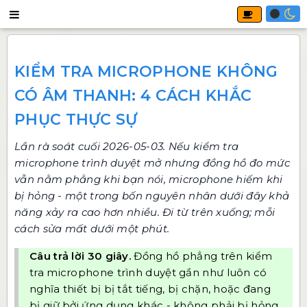
KIỂM TRA MICROPHONE KHÔNG
CÓ ÂM THANH: 4 CÁCH KHẮC
PHỤC THỰC SỰ
Lần rà soát cuối 2026-05-03. Nếu
kiểm tra
microphone
trình duyệt mở nhưng đồng hồ đo mức
vẫn nằm phẳng khi bạn nói, microphone hiếm khi
bị hỏng - một trong bốn nguyên nhân dưới đây khả
năng xảy ra cao hơn nhiều. Đi từ trên xuống; mỗi
cách sửa mất dưới một phút.
Câu trả lời 30 giây.
Đồng hồ phẳng trên kiểm
tra microphone trình duyệt gần như luôn có
nghĩa thiết bị bị tắt tiếng, bị chặn, hoặc đang
bị giữ bởi ứng dụng khác - không phải bị hỏng.