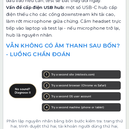
đầu vào nếu cần; test sẽ bắt thay đổi ngay.
Vấn đề cấp điện USB hub:
một số USB-C hub cấp
điện thiếu cho các cổng downstream khi tải cao,
làm rớt microphone giữa chừng. Cắm headset trực
tiếp vào laptop và test lại - nếu microphone trở lại,
hub là nguyên nhân.
VẪN KHÔNG CÓ ÂM THANH SAU BỐN?
- LUỒNG CHẨN ĐOÁN
Phân lập nguyên nhân bằng bốn bước kiểm tra: trang thứ
hai, trình duyệt thứ hai, tài khoản người dùng thứ hai,