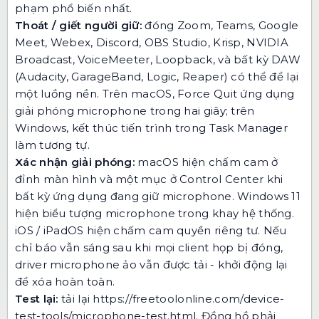
phạm phổ biến nhất.
Thoát / giết người giữ:
đóng Zoom, Teams, Google
Meet, Webex, Discord, OBS Studio, Krisp, NVIDIA
Broadcast, VoiceMeeter, Loopback, và bất kỳ DAW
(Audacity, GarageBand, Logic, Reaper) có thể để lại
một luồng nền. Trên macOS, Force Quit ứng dụng
giải phóng microphone trong hai giây; trên
Windows, kết thúc tiến trình trong Task Manager
làm tương tự.
Xác nhận giải phóng:
macOS hiện chấm cam ở
đỉnh màn hình và một mục ở Control Center khi
bất kỳ ứng dụng đang giữ microphone. Windows 11
hiện biểu tượng microphone trong khay hệ thống.
iOS / iPadOS hiện chấm cam quyền riêng tư. Nếu
chỉ báo vẫn sáng sau khi mọi client họp bị đóng,
driver microphone ảo vẫn được tải - khởi động lại
để xóa hoàn toàn.
Test lại:
tải lại
https://freetoolonline.com/device-
test-tools/microphone-test.html
. Đồng hồ phải