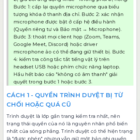
Bước 1: cấp lại quyền microphone qua biểu
tượng khóa ở thanh địa chỉ. Bước 2: xác nhận
microphone được bật ở cấp hệ điều hành
(Quyền riêng tư và Bảo mật → Microphone).
Bước 3: thoát mọi client họp (Zoom, Teams,
Google Meet, Discord) hoặc driver
microphone ảo có thể đang giữ thiết bị. Bước
4: kiểm tra công tắc tắt tiếng vật lý trên
headset USB hoặc phím chức năng laptop.
Hầu hết báo cáo "không có âm thanh" giải
quyết trong bước 1 hoặc bước 3.
CÁCH 1 - QUYỀN TRÌNH DUYỆT BỊ TỪ
CHỐI HOẶC QUÁ CŨ
Trình duyệt là lớp gần trang kiểm tra nhất, nên
trạng thái quyền của nó là nguyên nhân phổ biến
nhất của sóng phẳng. Trình duyệt có thể hiện trạng
là "được phép" nhưng vẫn giữ một bản ghi quyền