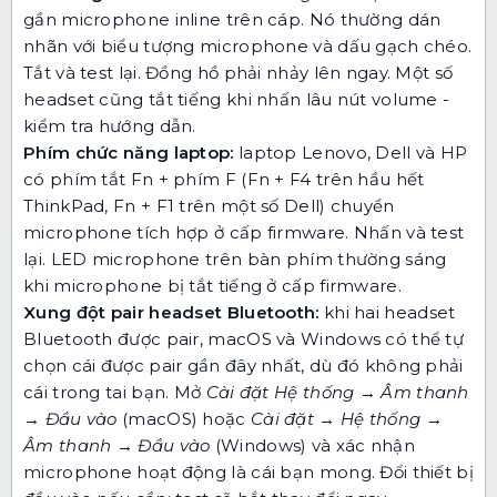
gần microphone inline trên cáp. Nó thường dán
nhãn với biểu tượng microphone và dấu gạch chéo.
Tắt và test lại. Đồng hồ phải nhảy lên ngay. Một số
headset cũng tắt tiếng khi nhấn lâu nút volume -
kiểm tra hướng dẫn.
Phím chức năng laptop:
laptop Lenovo, Dell và HP
có phím tắt Fn + phím F (Fn + F4 trên hầu hết
ThinkPad, Fn + F1 trên một số Dell) chuyển
microphone tích hợp ở cấp firmware. Nhấn và test
lại. LED microphone trên bàn phím thường sáng
khi microphone bị tắt tiếng ở cấp firmware.
Xung đột pair headset Bluetooth:
khi hai headset
Bluetooth được pair, macOS và Windows có thể tự
chọn cái được pair gần đây nhất, dù đó không phải
cái trong tai bạn. Mở
Cài đặt Hệ thống → Âm thanh
→ Đầu vào
(macOS) hoặc
Cài đặt → Hệ thống →
Âm thanh → Đầu vào
(Windows) và xác nhận
microphone hoạt động là cái bạn mong. Đổi thiết bị