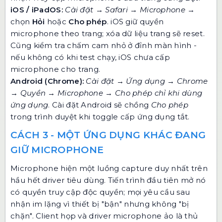
iOS / iPadOS:
Cài đặt → Safari → Microphone
→
chọn
Hỏi
hoặc
Cho phép
. iOS giữ quyền
microphone theo trang; xóa dữ liệu trang sẽ reset.
Cũng kiểm tra chấm cam nhỏ ở đỉnh màn hình -
nếu không có khi test chạy, iOS chưa cấp
microphone cho trang.
Android (Chrome):
Cài đặt → Ứng dụng → Chrome
→ Quyền → Microphone
→
Cho phép chỉ khi dùng
ứng dụng
. Cài đặt Android sẽ chồng
Cho phép
trong trình duyệt khi toggle cấp ứng dụng tắt.
CÁCH 3 - MỘT ỨNG DỤNG KHÁC ĐANG
GIỮ MICROPHONE
Microphone hiện một luồng capture duy nhất trên
hầu hết driver tiêu dùng. Tiến trình đầu tiên mở nó
có quyền truy cập độc quyền; mọi yêu cầu sau
nhận im lặng vì thiết bị "bận" nhưng không "bị
chặn". Client họp và driver microphone ảo là thủ