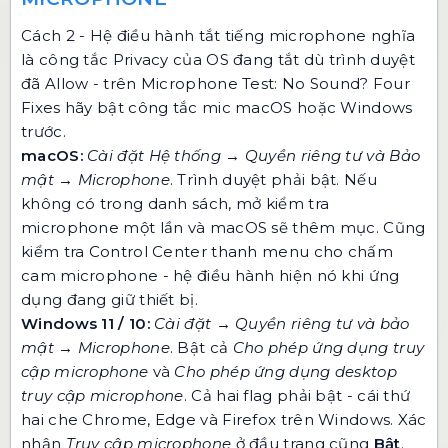
Cách 2 - Hệ điều hành tắt tiếng microphone nghĩa
là công tắc Privacy của OS đang tắt dù trình duyệt
đã Allow - trên Microphone Test: No Sound? Four
Fixes hãy bật công tắc mic macOS hoặc Windows
trước.
macOS:
Cài đặt Hệ thống → Quyền riêng tư và Bảo
mật → Microphone
. Trình duyệt phải bật. Nếu
không có trong danh sách, mở kiểm tra
microphone một lần và macOS sẽ thêm mục. Cũng
kiểm tra Control Center thanh menu cho chấm
cam microphone - hệ điều hành hiện nó khi ứng
dụng đang giữ thiết bị.
Windows 11 / 10:
Cài đặt → Quyền riêng tư và bảo
mật → Microphone
. Bật cả
Cho phép ứng dụng truy
cập microphone
và
Cho phép ứng dụng desktop
truy cập microphone
. Cả hai flag phải bật - cái thứ
hai che Chrome, Edge và Firefox trên Windows. Xác
nhận
Truy cập microphone
ở đầu trang cũng
Bật
.