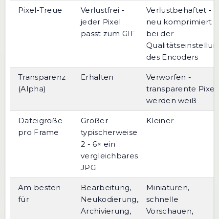
Pixel-Treue
Verlustfrei -
Verlustbehaftet -
jeder Pixel
neu komprimiert
passt zum GIF
bei der
Qualitätseinstellu
des Encoders
Transparenz
Erhalten
Verworfen -
(Alpha)
transparente Pixel
werden weiß
Dateigröße
Größer -
Kleiner
pro Frame
typischerweise
2 - 6× ein
vergleichbares
JPG
Am besten
Bearbeitung,
Miniaturen,
für
Neukodierung,
schnelle
Archivierung,
Vorschauen,