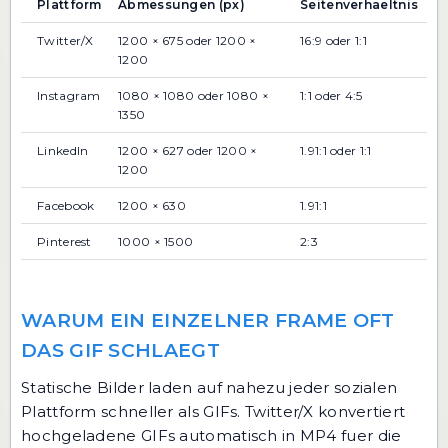
Plattform
Abmessungen (px)
Seitenverhaeltnis
Twitter/X
1200 × 675 oder 1200 ×
16:9 oder 1:1
1200
Instagram
1080 × 1080 oder 1080 ×
1:1 oder 4:5
1350
LinkedIn
1200 × 627 oder 1200 ×
1.91:1 oder 1:1
1200
Facebook
1200 × 630
1.91:1
Pinterest
1000 × 1500
2:3
WARUM EIN EINZELNER FRAME OFT
DAS GIF SCHLAEGT
Statische Bilder laden auf nahezu jeder sozialen
Plattform schneller als GIFs. Twitter/X konvertiert
hochgeladene GIFs automatisch in MP4 fuer die