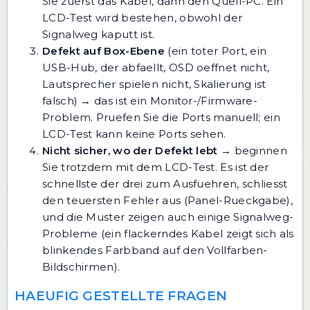
Sie zuerst das Kabel, dann den Quell-PC. Ein
LCD-Test wird bestehen, obwohl der
Signalweg kaputt ist.
Defekt auf Box-Ebene
(ein toter Port, ein
USB-Hub, der abfaellt, OSD oeffnet nicht,
Lautsprecher spielen nicht, Skalierung ist
falsch) → das ist ein Monitor-/Firmware-
Problem. Pruefen Sie die Ports manuell; ein
LCD-Test kann keine Ports sehen.
Nicht sicher, wo der Defekt lebt
→ beginnen
Sie trotzdem mit dem
LCD-Test
. Es ist der
schnellste der drei zum Ausfuehren, schliesst
den teuersten Fehler aus (Panel-Rueckgabe),
und die Muster zeigen auch einige Signalweg-
Probleme (ein flackerndes Kabel zeigt sich als
blinkendes Farbband auf den Vollfarben-
Bildschirmen).
HAEUFIG GESTELLTE FRAGEN