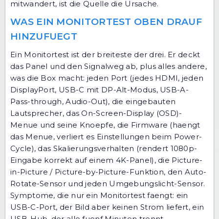
mitwandert, ist die Quelle die Ursache.
WAS EIN MONITORTEST OBEN DRAUF
HINZUFUEGT
Ein Monitortest ist der breiteste der drei. Er deckt
das Panel und den Signalweg ab, plus alles andere,
was die Box macht: jeden Port (jedes HDMI, jeden
DisplayPort, USB-C mit DP-Alt-Modus, USB-A-
Pass-through, Audio-Out), die eingebauten
Lautsprecher, das On-Screen-Display (OSD)-
Menue und seine Knoepfe, die Firmware (haengt
das Menue, verliert es Einstellungen beim Power-
Cycle), das Skalierungsverhalten (rendert 1080p-
Eingabe korrekt auf einem 4K-Panel), die Picture-
in-Picture / Picture-by-Picture-Funktion, den Auto-
Rotate-Sensor und jeden Umgebungslicht-Sensor.
Symptome, die nur ein Monitortest faengt: ein
USB-C-Port, der Bild aber keinen Strom liefert, ein
USB-Hub, der alle fuenf Minuten trennt,