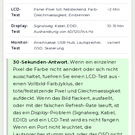
LCD-
Panel-Pixel: tot, feststeckend, Farb-
~2 Min
Test
Gleichmaessigkeit, Einbrennen
Display-
Signalweg: Kabel, EDID,
10-15 Min
Test
Aushandlung von 60/120/144 Hz
Monitor-
Anschluesse, USB-Hub, Lautsprecher,
variiert
Test
OSD, Skalierung
30-Sekunden-Antwort.
Wenn ein einzelner
Pixel die Farbe nicht aendert oder sich nicht
ausschaltet, fuehren Sie einen
LCD-Test
aus -
einen Vollbild-Farbzyklus, der
tote/festsitzende Pixel und Gleichmaessigkeit
aufdeckt. Wenn das Bild flackert, ausfaellt,
oder mit der falschen Refresh-Rate laeuft, ist
das ein
Display
-Problem (Signalweg, Kabel,
EDID) und ein LCD-Test wird es nicht fangen.
Wenn ein Port nicht leuchtet, die
Lautsprecher stumm sind, oder das OSD nicht