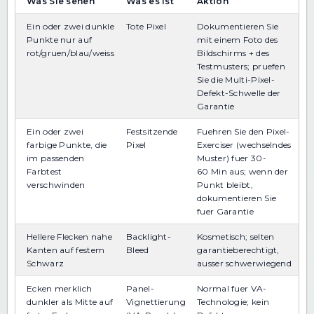
Was Sie sehen
Was es ist
Aktion
Ein oder zwei dunkle
Tote Pixel
Dokumentieren Sie
Punkte nur auf
mit einem Foto des
rot/gruen/blau/weiss
Bildschirms + des
Testmusters; pruefen
Sie die Multi-Pixel-
Defekt-Schwelle der
Garantie
Ein oder zwei
Festsitzende
Fuehren Sie den Pixel-
farbige Punkte, die
Pixel
Exerciser (wechselndes
im passenden
Muster) fuer 30-
Farbtest
60 Min aus; wenn der
verschwinden
Punkt bleibt,
dokumentieren Sie
fuer Garantie
Hellere Flecken nahe
Backlight-
Kosmetisch; selten
Kanten auf festem
Bleed
garantieberechtigt,
Schwarz
ausser schwerwiegend
Ecken merklich
Panel-
Normal fuer VA-
dunkler als Mitte auf
Vignettierung
Technologie; kein