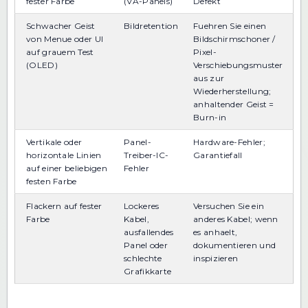
fester Farbe
(VA-Panels)
Defekt
Schwacher Geist
Bildretention
Fuehren Sie einen
von Menue oder UI
Bildschirmschoner /
auf grauem Test
Pixel-
(OLED)
Verschiebungsmuster
aus zur
Wiederherstellung;
anhaltender Geist =
Burn-in
Vertikale oder
Panel-
Hardware-Fehler;
horizontale Linien
Treiber-IC-
Garantiefall
auf einer beliebigen
Fehler
festen Farbe
Flackern auf fester
Lockeres
Versuchen Sie ein
Farbe
Kabel,
anderes Kabel; wenn
ausfallendes
es anhaelt,
Panel oder
dokumentieren und
schlechte
inspizieren
Grafikkarte