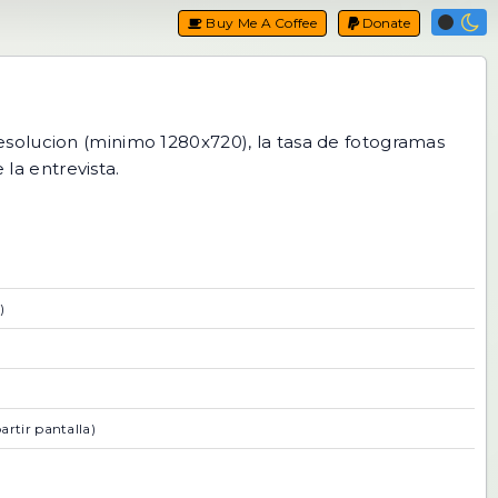
Buy Me A Coffee
Donate
resolucion (minimo 1280x720), la tasa de fotogramas
 la entrevista.
)
rtir pantalla)