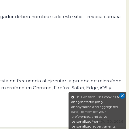
gador deben nombrar solo este sitio - revoca camara
puesta en frecuencia al ejecutar la prueba de microfono.
microfono en Chrome, Firefox, Safari, Edge, iOS y
This website uses cookies to
analyse traffic (only
anonymized and aggregated
data), remember your
preferences, and serve
Last updated: Jul 30, 2026
personalized/non-
personalized advertisments