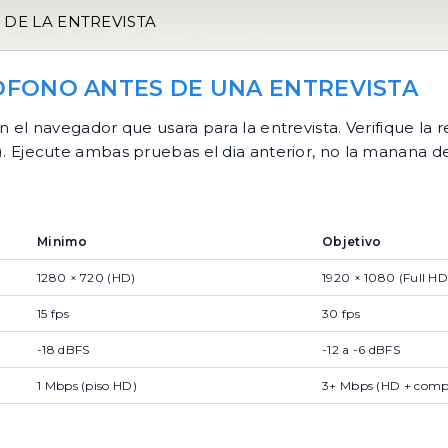
DE LA ENTREVISTA
OFONO ANTES DE UNA ENTREVISTA
n el navegador que usara para la entrevista. Verifique la 
S). Ejecute ambas pruebas el dia anterior, no la manana de
Minimo
Objetivo
1280 × 720 (HD)
1920 × 1080 (Full HD
15 fps
30 fps
-18 dBFS
-12 a -6 dBFS
1 Mbps (piso HD)
3+ Mbps (HD + compa