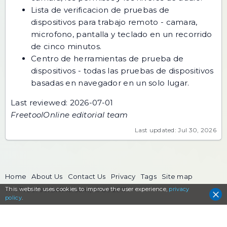
Lista de verificacion de pruebas de
dispositivos para trabajo remoto
- camara,
microfono, pantalla y teclado en un recorrido
de cinco minutos.
Centro de herramientas de prueba de
dispositivos
- todas las pruebas de dispositivos
basadas en navegador en un solo lugar.
Last reviewed: 2026-07-01
FreetoolOnline editorial team
Last updated: Jul 30, 2026
Home
About Us
Contact Us
Privacy
Tags
Site map
This website uses cookies to
The FreeToolOnline.com, since 2017
improve the user experience,
privacy
policy
.