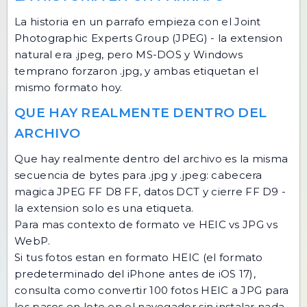
La historia en un parrafo empieza con el Joint
Photographic Experts Group (JPEG) - la extension
natural era .jpeg, pero MS-DOS y Windows
temprano forzaron .jpg, y ambas etiquetan el
mismo formato hoy.
QUE HAY REALMENTE DENTRO DEL
ARCHIVO
Que hay realmente dentro del archivo es la misma
secuencia de bytes para .jpg y .jpeg: cabecera
magica JPEG FF D8 FF, datos DCT y cierre FF D9 -
la extension solo es una etiqueta.
Para mas contexto de formato ve
HEIC vs JPG vs
WebP
.
Si tus fotos estan en formato HEIC (el formato
predeterminado del iPhone antes de iOS 17),
consulta
como convertir 100 fotos HEIC a JPG
para
los pasos en lote en el navegador sin instalar nada.