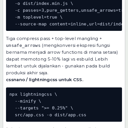
  -o dist/index.min.js \

  -c passes=3,pure_getters,unsafe_arrows=true
  -m toplevel=true \

  --source-map content=inline,url=dist/index
Tiga compress pass + top-level mangling +
(mengkonversi ekspresi fungsi
unsafe_arrows
bernama menjadi arrow functions di mana setara)
dapat memotong 5-10% lagi vs esbuild. Lebih
lambat untuk dijalankan - gunakan pada build
produksi akhir saja.
cssnano / lightningcss untuk CSS.
npx lightningcss \

  --minify \

  --targets ">= 0.25%" \

  src/app.css -o dist/app.css