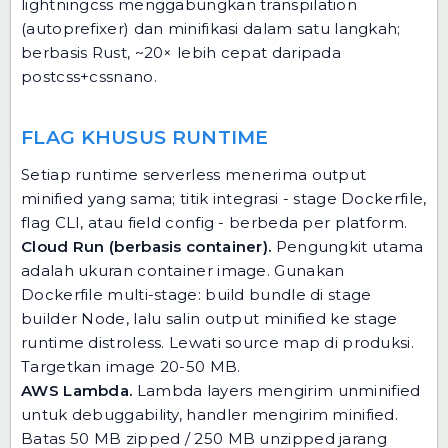
lightningcss menggabungkan transpilation
(autoprefixer) dan minifikasi dalam satu langkah;
berbasis Rust, ~20× lebih cepat daripada
postcss+cssnano.
FLAG KHUSUS RUNTIME
Setiap runtime serverless menerima output
minified yang sama; titik integrasi - stage Dockerfile,
flag CLI, atau field config - berbeda per platform.
Cloud Run (berbasis container).
Pengungkit utama
adalah ukuran container image. Gunakan
Dockerfile multi-stage: build bundle di stage
builder Node, lalu salin output minified ke stage
runtime distroless. Lewati source map di produksi.
Targetkan image 20-50 MB.
AWS Lambda.
Lambda layers mengirim unminified
untuk debuggability, handler mengirim minified.
Batas 50 MB zipped / 250 MB unzipped jarang