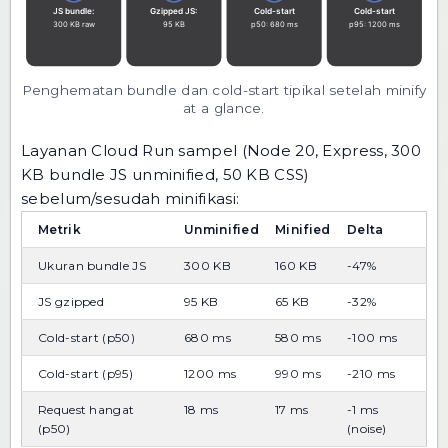
Penghematan bundle dan cold-start tipikal setelah minify
at a glance.
Layanan Cloud Run sampel (Node 20, Express, 300
KB bundle JS unminified, 50 KB CSS)
sebelum/sesudah minifikasi:
Metrik
Unminified
Minified
Delta
Ukuran bundle JS
300 KB
160 KB
-47%
JS gzipped
95 KB
65 KB
-32%
Cold-start (p50)
680 ms
580 ms
-100 ms
Cold-start (p95)
1200 ms
990 ms
-210 ms
Request hangat
18 ms
17 ms
-1 ms
(p50)
(noise)