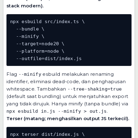
stack modern).
npx esbuild src/index.ts \

  --bundle \

  --minify \

  --target=node20 \

  --platform=node \

  --outfile=dist/index.js
Flag
esbuild melakukan renaming
--minify
identifier, eliminasi dead-code, dan penghapusan
whitespace. Tambahkan
--tree-shaking=true
(default saat bundling) untuk menjatuhkan export
yang tidak dirujuk. Hanya minify (tanpa bundle) via
.
npx esbuild in.js --minify > out.js
Terser (matang; menghasilkan output JS terkecil).
npx terser dist/index.js \
