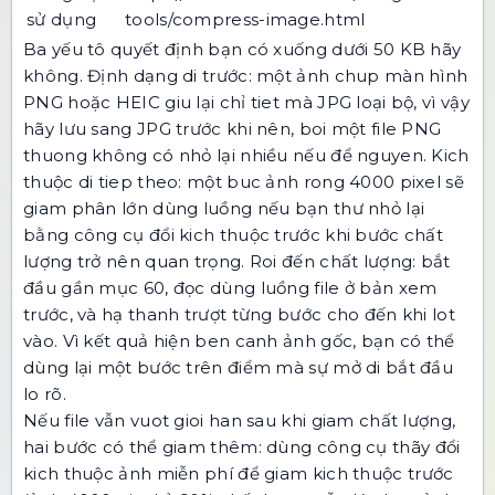
sử dụng
tools/compress-image.html
Ba yếu tô quyết định bạn có xuống dưới 50 KB hãy
không. Định dạng di trước: một ảnh chup màn hình
PNG hoặc HEIC giu lại chỉ tiet mà JPG loại bộ, vì vậy
hãy lưu sang JPG trước khi nên, boi một file PNG
thuong không có nhỏ lại nhiều nếu để nguyen. Kich
thuộc di tiep theo: một buc ảnh rong 4000 pixel sẽ
giam phân lớn dùng luồng nếu bạn thư nhỏ lại
bằng công cụ đổi kich thuộc trước khi bước chất
lượng trở nên quan trọng. Roi đến chất lượng: bắt
đầu gần mục 60, đọc dùng luồng file ở bản xem
trước, và hạ thanh trượt từng bước cho đến khi lot
vào. Vì kết quả hiện ben canh ảnh gốc, bạn có thể
dùng lại một bước trên điểm mà sự mở di bắt đầu
lo rõ.
Nếu file vẫn vuot gioi han sau khi giam chất lượng,
hai bước có thể giam thêm: dùng
công cụ thãy đổi
kich thuộc ảnh miễn phí
để giam kich thuộc trước