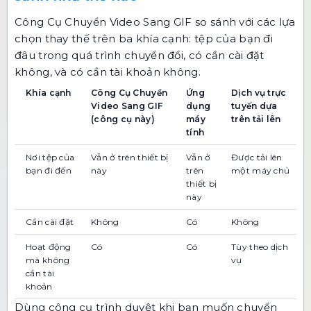
Công Cụ Chuyển Video Sang GIF so sánh với các lựa
chọn thay thế trên ba khía cạnh: tệp của bạn đi
đâu trong quá trình chuyển đổi, có cần cài đặt
không, và có cần tài khoản không.
Khía cạnh
Công Cụ Chuyển
Ứng
Dịch vụ trực
Video Sang GIF
dụng
tuyến dựa
(công cụ này)
máy
trên tải lên
tính
Nơi tệp của
Vẫn ở trên thiết bị
Vẫn ở
Được tải lên
bạn đi đến
này
trên
một máy chủ
thiết bị
này
Cần cài đặt
Không
Có
Không
Hoạt động
Có
Có
Tùy theo dịch
mà không
vụ
cần tài
khoản
Dùng công cụ trình duyệt khi bạn muốn chuyển