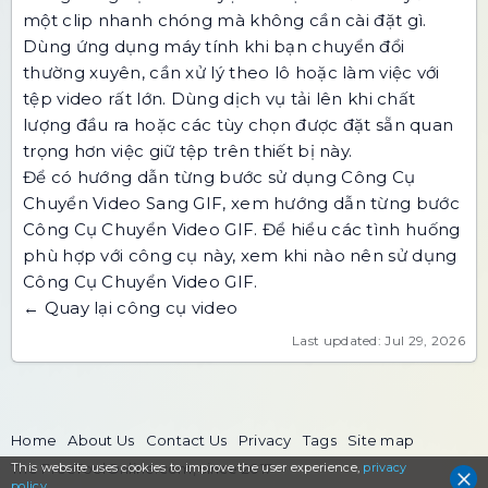
một clip nhanh chóng mà không cần cài đặt gì.
Dùng ứng dụng máy tính khi bạn chuyển đổi
thường xuyên, cần xử lý theo lô hoặc làm việc với
tệp video rất lớn. Dùng dịch vụ tải lên khi chất
lượng đầu ra hoặc các tùy chọn được đặt sẵn quan
trọng hơn việc giữ tệp trên thiết bị này.
Để có hướng dẫn từng bước sử dụng Công Cụ
Chuyển Video Sang GIF, xem
hướng dẫn từng bước
Công Cụ Chuyển Video GIF
. Để hiểu các tình huống
phù hợp với công cụ này, xem
khi nào nên sử dụng
Công Cụ Chuyển Video GIF
.
← Quay lại công cụ video
Last updated: Jul 29, 2026
Home
About Us
Contact Us
Privacy
Tags
Site map
This website uses cookies to
The FreeToolOnline.com, since 2017
improve the user experience,
privacy
policy
.