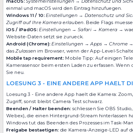
macOS:
Systemeinstellungen → Datenschutz und Sic
einmal und macOS wird den Eintrag hinzufuegen.
Windows 11 / 10:
Einstellungen → Datenschutz und Si
Zugriff auf Ihre Kamera erlauben
. Beide Flags muesse
iOS / iPadOS:
Einstellungen → Safari → Kamera
→ wae
Website-Daten setzt sie zurueck.
Android (Chrome):
Einstellungen → Apps → Chrome 
das
Zulassen
im Browser, wenn der App-Level-Schalter
Mobile tap requirement:
Mobile Tipp: Auf einigen Tele
Kamerasensor beim ersten Laden zu erfassen. Wenn di
Sie neu.
LOESUNG 3 - EINE ANDERE APP HAELT D
Loesung 3 - Eine andere App haelt die Kamera: Zoo
Zugriff, sonst bleibt Camera Test schwarz.
Beenden / Halter beenden:
schliessen Sie OBS Studi
Webex), die einen Hintergrund-Stream hinterlassen h
Windows tut das Beenden des Prozesses im Task-Man
Freigabe bestaetigen:
die Kamera-Anzeige-LED auf den