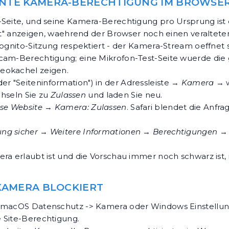
HNTE KAMERA-BERECHTIGUNG IM BROWSE
-Seite, und seine Kamera-Berechtigung pro Ursprung ist 
aubt" anzeigen, waehrend der Browser noch einen veralte
kognito-Sitzung respektiert - der Kamera-Stream oeffnet s
bcam-Berechtigung; eine Mikrofon-Test-Seite wuerde die
deokachel zeigen.
er "Seiteninformation") in der Adressleiste →
Kamera
→ w
hseln Sie zu
Zulassen
und laden Sie neu.
ese Website
→
Kamera: Zulassen
. Safari blendet die Anfra
ng sicher
→
Weitere Informationen
→
Berechtigungen
→ 
era erlaubt ist und die Vorschau immer noch schwarz ist
 KAMERA BLOCKIERT
t: macOS Datenschutz -> Kamera oder Windows Einstellu
 Site-Berechtigung.