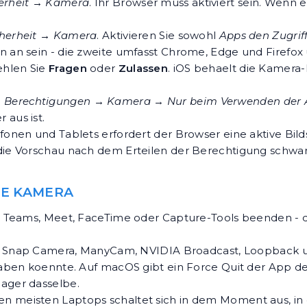
herheit → Kamera
. Ihr Browser muss aktiviert sein. Wenn e
cherheit → Kamera
. Aktivieren Sie sowohl
Apps den Zugrif
n an sein - die zweite umfasst Chrome, Edge und Firefox
hlen Sie
Fragen
oder
Zulassen
. iOS behaelt die Kamera
→ Berechtigungen → Kamera
→
Nur beim Verwenden der 
 aus ist.
fonen und Tablets erfordert der Browser eine aktive Bild
e Vorschau nach dem Erteilen der Berechtigung schwarz 
IE KAMERA
m, Teams, Meet, FaceTime oder Capture-Tools beenden 
o, Snap Camera, ManyCam, NVIDIA Broadcast, Loopback 
aben koennte. Auf macOS gibt ein Force Quit der App de
ager dasselbe.
 meisten Laptops schaltet sich in dem Moment aus, in 