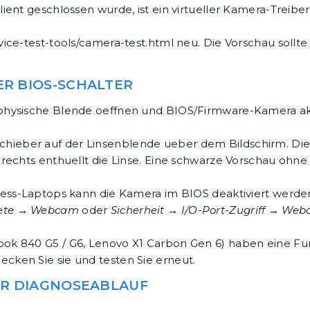
ent geschlossen wurde, ist ein virtueller Kamera-Treiber
vice-test-tools/camera-test.html
neu. Die Vorschau sollt
R BIOS-SCHALTER
physische Blende oeffnen und BIOS/Firmware-Kamera akti
hieber auf der Linsenblende ueber dem Bildschirm. Die 
rechts enthuellt die Linse. Eine schwarze Vorschau ohne
ss-Laptops kann die Kamera im BIOS deaktiviert werden. 
ete → Webcam
oder
Sicherheit → I/O-Port-Zugriff → We
ook 840 G5 / G6, Lenovo X1 Carbon Gen 6) haben eine Fu
ken Sie sie und testen Sie erneut.
ER DIAGNOSEABLAUF