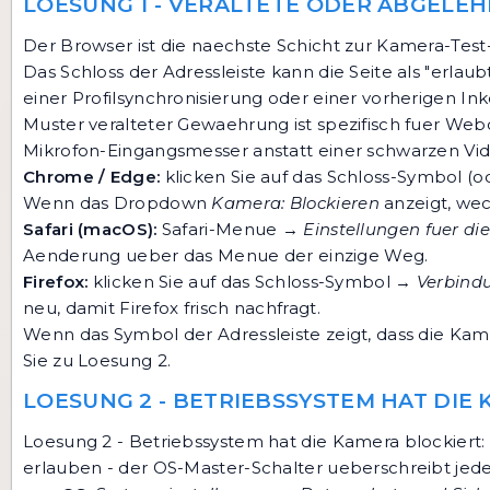
LOESUNG 1 - VERALTETE ODER ABGELE
Der Browser ist die naechste Schicht zur Kamera-Test
Das Schloss der Adressleiste kann die Seite als "erl
einer Profilsynchronisierung oder einer vorherigen In
Muster veralteter Gewaehrung ist spezifisch fuer We
Mikrofon-Eingangsmesser anstatt einer schwarzen Vi
Chrome / Edge:
klicken Sie auf das Schloss-Symbol (od
Wenn das Dropdown
Kamera: Blockieren
anzeigt, wec
Safari (macOS):
Safari-Menue →
Einstellungen fuer di
Aenderung ueber das Menue der einzige Weg.
Firefox:
klicken Sie auf das Schloss-Symbol →
Verbindu
neu, damit Firefox frisch nachfragt.
Wenn das Symbol der Adressleiste zeigt, dass die Kam
Sie zu Loesung 2.
LOESUNG 2 - BETRIEBSSYSTEM HAT DIE
Loesung 2 - Betriebssystem hat die Kamera blockier
erlauben - der OS-Master-Schalter ueberschreibt jede