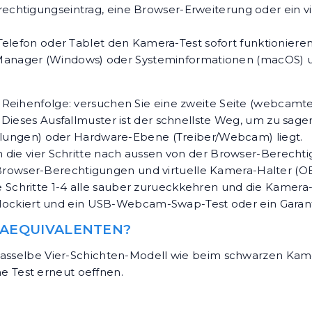
erechtigungseintrag, eine Browser-Erweiterung oder ein v
lefon oder Tablet den Kamera-Test sofort funktionieren 
-Manager (Windows) oder Systeminformationen (macOS) 
r Reihenfolge: versuchen Sie eine zweite Seite (webcamte
 Dieses Ausfallmuster ist der schnellste Weg, um zu sag
ellungen) oder Hardware-Ebene (Treiber/Webcam) liegt.
 die vier Schritte nach aussen von der Browser-Berecht
ete Browser-Berechtigungen und virtuelle Kamera-Halter (
Schritte 1-4 alle sauber zurueckkehren und die Kamer
 blockiert und ein USB-Webcam-Swap-Test oder ein Garantie
-AEQUIVALENTEN?
t dasselbe Vier-Schichten-Modell wie beim schwarzen Ka
 Test erneut oeffnen.