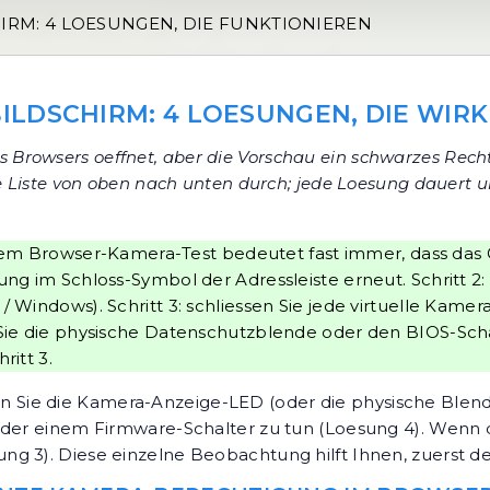
IRM: 4 LOESUNGEN, DIE FUNKTIONIEREN
ILDSCHIRM: 4 LOESUNGEN, DIE WIR
 Browsers oeffnet, aber die Vorschau ein schwarzes Rechtec
e Liste von oben nach unten durch; jede Loesung dauert u
m Browser-Kamera-Test bedeutet fast immer, dass das Ger
gung im Schloss-Symbol der Adressleiste erneut. Schritt 
 / Windows). Schritt 3: schliessen Sie jede virtuelle Kam
en Sie die physische Datenschutzblende oder den BIOS-Sc
ritt 3.
Sie die Kamera-Anzeige-LED (oder die physische Blende
der einem Firmware-Schalter zu tun (Loesung 4). Wenn di
g 3). Diese einzelne Beobachtung hilft Ihnen, zuerst d