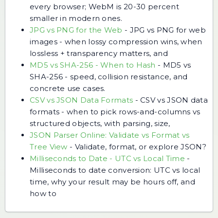
every browser; WebM is 20-30 percent
smaller in modern ones.
JPG vs PNG for the Web
-
JPG vs PNG for web
images - when lossy compression wins, when
lossless + transparency matters, and
MD5 vs SHA-256 - When to Hash
-
MD5 vs
SHA-256 - speed, collision resistance, and
concrete use cases.
CSV vs JSON Data Formats
-
CSV vs JSON data
formats - when to pick rows-and-columns vs
structured objects, with parsing, size,
JSON Parser Online: Validate vs Format vs
Tree View
-
Validate, format, or explore JSON?
Milliseconds to Date - UTC vs Local Time
-
Milliseconds to date conversion: UTC vs local
time, why your result may be hours off, and
how to