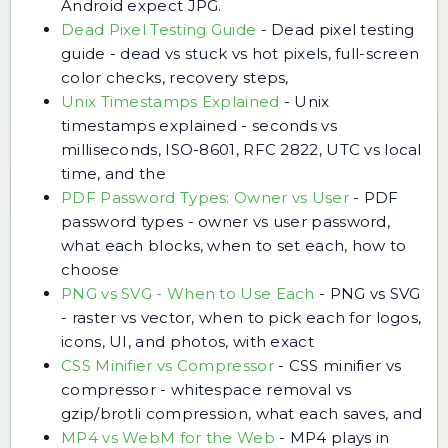
Android expect JPG.
Dead Pixel Testing Guide
-
Dead pixel testing
guide - dead vs stuck vs hot pixels, full-screen
color checks, recovery steps,
Unix Timestamps Explained
-
Unix
timestamps explained - seconds vs
milliseconds, ISO-8601, RFC 2822, UTC vs local
time, and the
PDF Password Types: Owner vs User
-
PDF
password types - owner vs user password,
what each blocks, when to set each, how to
choose
PNG vs SVG - When to Use Each
-
PNG vs SVG
- raster vs vector, when to pick each for logos,
icons, UI, and photos, with exact
CSS Minifier vs Compressor
-
CSS minifier vs
compressor - whitespace removal vs
gzip/brotli compression, what each saves, and
MP4 vs WebM for the Web
-
MP4 plays in