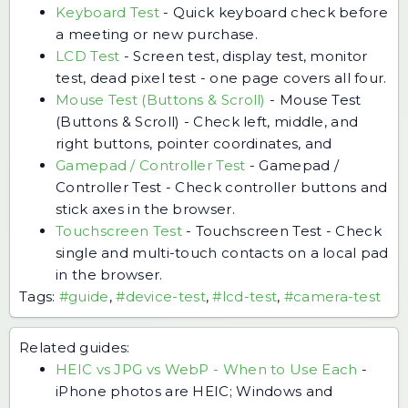
Keyboard Test
-
Quick keyboard check before
a meeting or new purchase.
LCD Test
-
Screen test, display test, monitor
test, dead pixel test - one page covers all four.
Mouse Test (Buttons & Scroll)
-
Mouse Test
(Buttons & Scroll) - Check left, middle, and
right buttons, pointer coordinates, and
Gamepad / Controller Test
-
Gamepad /
Controller Test - Check controller buttons and
stick axes in the browser.
Touchscreen Test
-
Touchscreen Test - Check
single and multi-touch contacts on a local pad
in the browser.
Tags:
#guide
,
#device-test
,
#lcd-test
,
#camera-test
Related guides:
HEIC vs JPG vs WebP - When to Use Each
-
iPhone photos are HEIC; Windows and