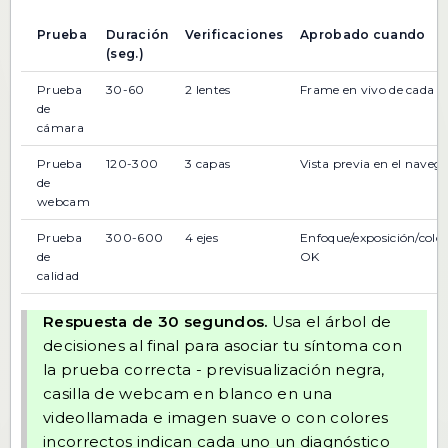
Prueba
Duración
Verificaciones
Aprobado cuando
(seg.)
Prueba
30-60
2 lentes
Frame en vivo de cada l
de
cámara
Prueba
120-300
3 capas
Vista previa en el naveg
de
webcam
Prueba
300-600
4 ejes
Enfoque/exposición/color
de
OK
calidad
Respuesta de 30 segundos.
Usa el árbol de
decisiones al final para asociar tu síntoma con
la prueba correcta - previsualización negra,
casilla de webcam en blanco en una
videollamada e imagen suave o con colores
incorrectos indican cada uno un diagnóstico