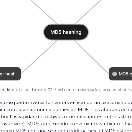
en linea, salida hex de 32, hash en el navegador, enlace al con
de busqueda inversa funciona verificando un diccionario
ara contrasenas, nunca confies en MD5 - los ataques de c
uellas rapidas de archivos o identificadores entre siste
vuelven), MD5 sigue siendo conveniente y ubicuo. Una s
arejo MD5 con una segunda cadena hex; el MD5 estandar