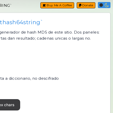
RING`
Buy Me A Coffee
Donate
thash64string`
generador de hash MD5
de este sitio. Dos paneles:
tas dan resultado; cadenas unicas o largas no.
a a diccionario, no descifrado