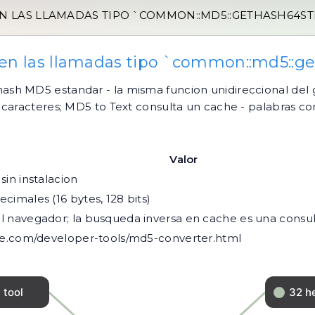
N LAS LLAMADAS TIPO `COMMON::MD5::GETHASH64ST
en las llamadas tipo `common::md5::ge
sh MD5 estandar - la misma funcion unidireccional del
caracteres; MD5 to Text consulta un cache - palabras cor
Valor
sin instalacion
cimales (16 bytes, 128 bits)
l navegador; la busqueda inversa en cache es una consult
ine.com/developer-tools/md5-converter.html