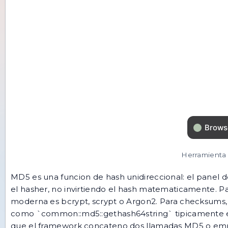
Herramienta 
MD5 es una funcion de hash unidireccional: el panel 
el hasher, no invirtiendo el hash matematicamente. P
moderna es bcrypt, scrypt o Argon2. Para checksums, h
como `common::md5::gethash64string` tipicamente en
que el framework concateno dos llamadas MD5 o emp