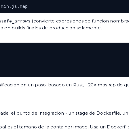
.min.js.map
(convierte expresiones de funcion nombra
nsafe_arrows
usa en builds finales de produccion solamente.
inificacion en un paso; basado en Rust, ~20× mas rapido 
ada; el punto de integracion - un stage de Dockerfile, un
pal es el tamano de la container image. Usa un Dockerfil