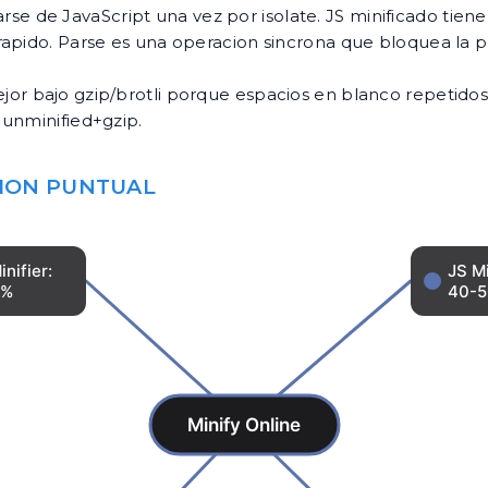
se de JavaScript una vez por isolate. JS minificado tie
pido. Parse es una operacion sincrona que bloquea la prim
or bajo gzip/brotli porque espacios en blanco repetidos
 unminified+gzip.
CION PUNTUAL