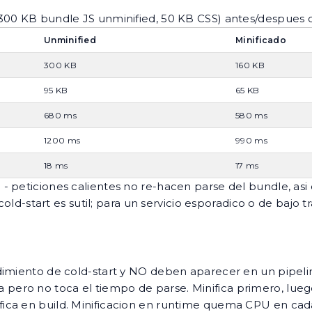
300 KB bundle JS unminified, 50 KB CSS) antes/despues d
Unminified
Minificado
300 KB
160 KB
95 KB
65 KB
680 ms
580 ms
1200 ms
990 ms
18 ms
17 ms
 peticiones calientes no re-hacen parse del bundle, asi 
ld-start es sutil; para un servicio esporadico o de bajo tra
dimiento de cold-start y NO deben aparecer en un pipelin
 pero no toca el tiempo de parse. Minifica primero, lu
fica en build. Minificacion en runtime quema CPU en cada