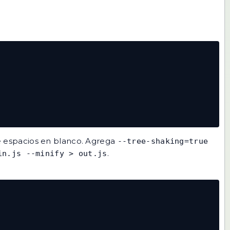
e espacios en blanco. Agrega
--tree-shaking=true
.
in.js --minify > out.js