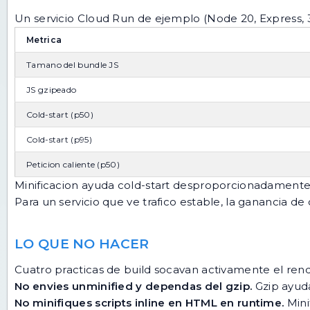
Un servicio Cloud Run de ejemplo (Node 20, Express, 
Metrica
Tamano del bundle JS
JS gzipeado
Cold-start (p50)
Cold-start (p95)
Peticion caliente (p50)
Minificacion ayuda cold-start desproporcionadamente -
Para un servicio que ve trafico estable, la ganancia de co
LO QUE NO HACER
Cuatro practicas de build socavan activamente el ren
No envies unminified y dependas del gzip.
Gzip ayuda
No minifiques scripts inline en HTML en runtime.
Mini