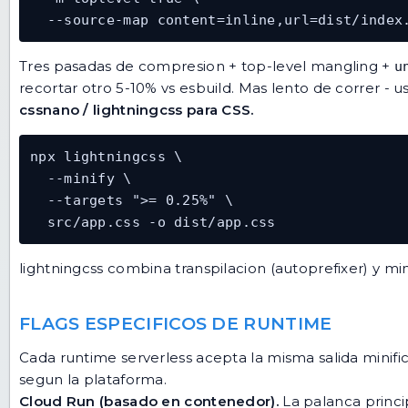
  --source-map content=inline,url=dist/index
Tres pasadas de compresion + top-level mangling +
u
recortar otro 5-10% vs esbuild. Mas lento de correr - 
cssnano / lightningcss para CSS.
npx lightningcss \

  --minify \

  --targets ">= 0.25%" \

  src/app.css -o dist/app.css
lightningcss combina transpilacion (autoprefixer) y m
FLAGS ESPECIFICOS DE RUNTIME
Cada runtime serverless acepta la misma salida minific
segun la plataforma.
Cloud Run (basado en contenedor).
La palanca princi