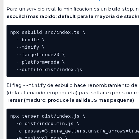
Para un servicio real, la minificacion es un build-ste
esbuild (mas rapido; default para la mayoria de stac
npx esbuild src/index.ts \

  --bundle \

  --minify \

  --target=node20 \

  --platform=node \

  --outfile=dist/index.js
El flag
de esbuild hace renombramiento de i
--minify
(default cuando empaqueta) para soltar exports no refe
Terser (maduro; produce la salida JS mas pequena).
npx terser dist/index.js \

  -o dist/index.min.js \

  -c passes=3,pure_getters,unsafe_arrows=true
  -m toplevel=true \
