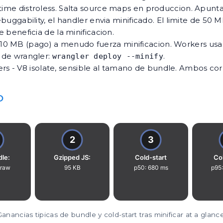
untime distroless. Salta source maps en produccion. Apun
uggability, el handler envia minificado. El limite de 5
e beneficia de la minificacion.
10 MB (pago) a menudo fuerza minificacion. Workers usa V8
n de wrangler:
.
wrangler deploy --minify
ers - V8 isolate, sensible al tamano de bundle. Ambos c
O
Ganancias tipicas de bundle y cold-start tras minificar at a glance