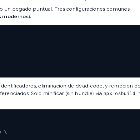
p, no un pegado puntual. Tres configuraciones comunes:
ks modernos).
dentificadores, eliminacion de dead-code, y remocion d
renciados. Solo minificar (sin bundle) via
npx esbuild 
 \
