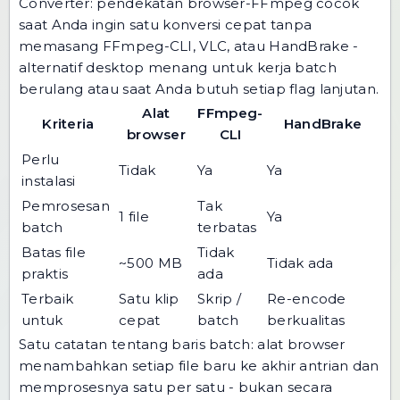
Converter: pendekatan browser-FFmpeg cocok
saat Anda ingin satu konversi cepat tanpa
memasang FFmpeg-CLI, VLC, atau HandBrake -
alternatif desktop menang untuk kerja batch
berulang atau saat Anda butuh setiap flag lanjutan.
Alat
FFmpeg-
Kriteria
HandBrake
browser
CLI
Perlu
Tidak
Ya
Ya
instalasi
Pemrosesan
Tak
1 file
Ya
batch
terbatas
Batas file
Tidak
~500 MB
Tidak ada
praktis
ada
Terbaik
Satu klip
Skrip /
Re-encode
untuk
cepat
batch
berkualitas
Satu catatan tentang baris batch: alat browser
menambahkan setiap file baru ke akhir antrian dan
memprosesnya satu per satu - bukan secara