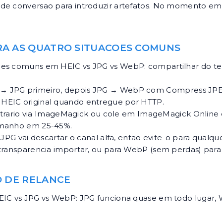
de conversao para introduzir artefatos. No momento em q
RA AS QUATRO SITUACOES COMUNS
oes comuns em HEIC vs JPG vs WebP: compartilhar do te
 → JPG primeiro, depois JPG → WebP com
Compress JP
 HEIC original quando entregue por HTTP.
trario via ImageMagick ou cole em
ImageMagick Online
tamanho em 25-45%.
JPG vai descartar o canal alfa, entao evite-o para qual
a transparencia importar, ou para WebP (sem perdas) pa
O DE RELANCE
 HEIC vs JPG vs WebP: JPG funciona quase em todo luga