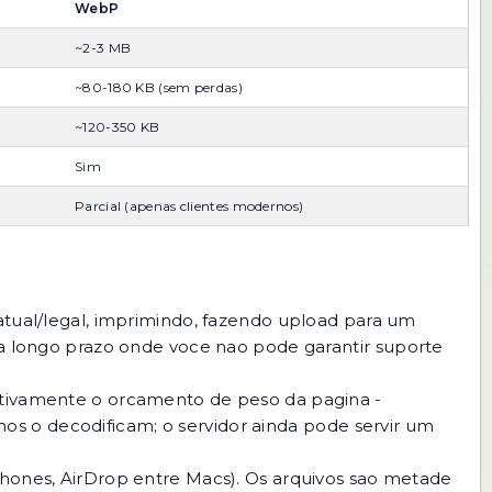
WebP
~2-3 MB
~80-180 KB (sem perdas)
~120-350 KB
Sim
Parcial (apenas clientes modernos)
ual/legal, imprimindo, fazendo upload para um
o a longo prazo onde voce nao pode garantir suporte
cativamente o orcamento de peso da pagina -
s o decodificam; o servidor ainda pode servir um
ones, AirDrop entre Macs). Os arquivos sao metade