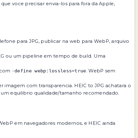
ue voce precisar envia-los para fora da Apple,
lefone para JPG, publicar na web para WebP, arquivo
EG
ou um pipeline em tempo de build. Uma
com
. WebP sem
-define webp:lossless=true
quer imagem com transparencia.
HEIC to JPG
achatara o
ra um equilibrio qualidade/tamanho recomendado.
r, WebP em navegadores modernos, e HEIC ainda