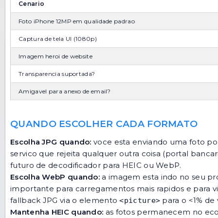
Cenario
Foto iPhone 12MP em qualidade padrao
Captura de tela UI (1080p)
Imagem heroi de website
Transparencia suportada?
Amigavel para anexo de email?
QUANDO ESCOLHER CADA FORMATO
Escolha JPG quando:
voce esta enviando uma foto po
servico que rejeita qualquer outra coisa (portal banc
futuro de decodificador para HEIC ou WebP.
Escolha WebP quando:
a imagem esta indo no seu pro
importante para carregamentos mais rapidos e para v
fallback JPG via o elemento
para o <1% de v
<picture>
Mantenha HEIC quando:
as fotos permanecem no ecos