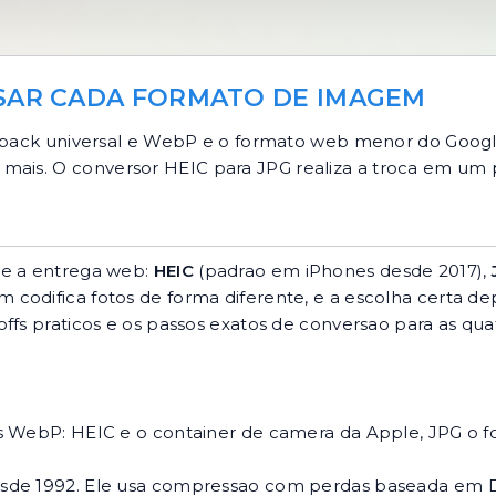
USAR CADA FORMATO DE IMAGEM
allback universal e WebP e o formato web menor do Googl
 mais. O
conversor HEIC para JPG
realiza a troca em um 
 e a entrega web:
HEIC
(padrao em iPhones desde 2017),
codifica fotos de forma diferente, e a escolha certa de
offs praticos e os passos exatos de conversao para as qu
vs WebP: HEIC e o container de camera da Apple, JPG o f
esde 1992. Ele usa compressao com perdas baseada em 