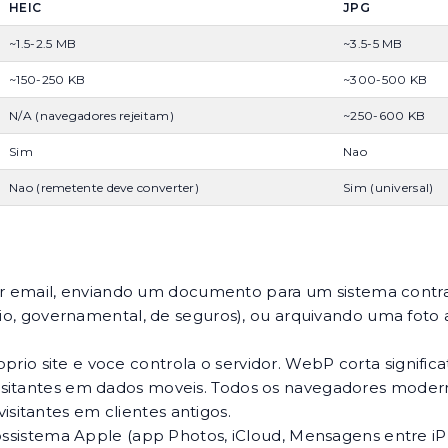
HEIC
JPG
~1.5-2.5 MB
~3.5-5 MB
~150-250 KB
~300-500 KB
N/A (navegadores rejeitam)
~250-600 KB
Sim
Nao
Nao (remetente deve converter)
Sim (universal)
r email, enviando um documento para um sistema contrat
ario, governamental, de seguros), ou arquivando uma fot
prio site e voce controla o servidor. WebP corta signifi
isitantes em dados moveis. Todos os navegadores moderno
isitantes em clientes antigos.
sistema Apple (app Photos, iCloud, Mensagens entre iPh