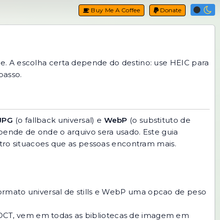
Buy Me A Coffee
Donate
e. A escolha certa depende do destino: use HEIC para
passo.
JPG
(o fallback universal) e
WebP
(o substituto de
pende de onde o arquivo sera usado. Este guia
atro situacoes que as pessoas encontram mais.
ormato universal de stills e WebP uma opcao de peso
DCT, vem em todas as bibliotecas de imagem em