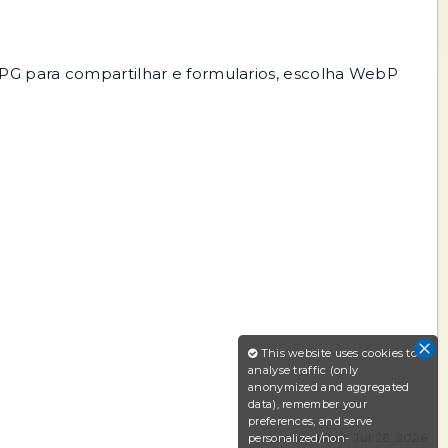
PG para compartilhar e formularios, escolha WebP
This website uses cookies to
analyse traffic (only
anonymized and aggregated
data), remember your
preferences, and serve
Last updated: Jul 26, 2026
personalized/non-