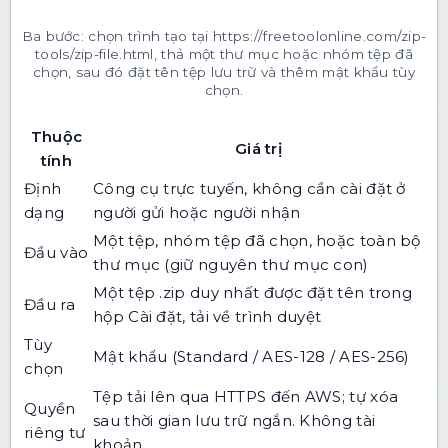
Ba bước: chọn trình tạo tại https://freetoolonline.com/zip-
tools/zip-file.html, thả một thư mục hoặc nhóm tệp đã
chọn, sau đó đặt tên tệp lưu trữ và thêm mật khẩu tùy
chọn.
Thuộc
Giá trị
tính
Định
Công cụ trực tuyến, không cần cài đặt ở
dạng
người gửi hoặc người nhận
Một tệp, nhóm tệp đã chọn, hoặc toàn bộ
Đầu vào
thư mục (giữ nguyên thư mục con)
Một tệp .zip duy nhất được đặt tên trong
Đầu ra
hộp Cài đặt, tải về trình duyệt
Tùy
Mật khẩu (Standard / AES-128 / AES-256)
chọn
Tệp tải lên qua HTTPS đến AWS; tự xóa
Quyền
sau thời gian lưu trữ ngắn. Không tài
riêng tư
khoản.