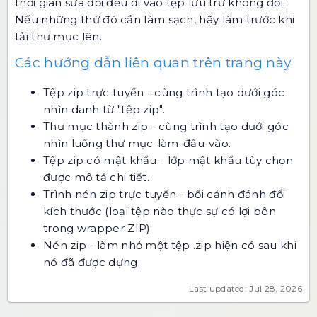
thời gian sửa đổi đều đi vào tệp lưu trữ không đổi.
Nếu những thứ đó cần làm sạch, hãy làm trước khi
tải thư mục lên.
Các hướng dẫn liên quan trên trang này
Tệp zip trực tuyến
- cùng trình tạo dưới góc
nhìn danh từ "tệp zip".
Thư mục thành zip
- cùng trình tạo dưới góc
nhìn luồng thư mục-làm-đầu-vào.
Tệp zip có mật khẩu
- lớp mật khẩu tùy chọn
được mô tả chi tiết.
Trình nén zip trực tuyến
- bối cảnh đánh đổi
kích thước (loại tệp nào thực sự có lợi bên
trong wrapper ZIP).
Nén zip
- làm nhỏ một tệp .zip hiện có sau khi
nó đã được dựng.
Last updated: Jul 28, 2026