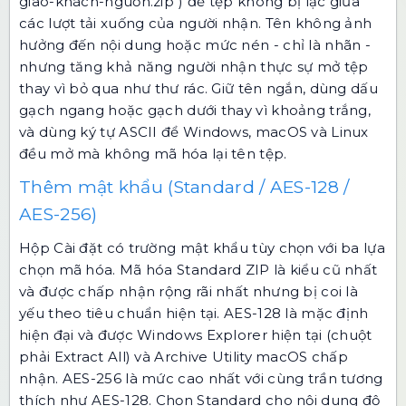
giao-khách-nguồn.zip") để tệp không bị lạc giữa
các lượt tải xuống của người nhận. Tên không ảnh
hưởng đến nội dung hoặc mức nén - chỉ là nhãn -
nhưng tăng khả năng người nhận thực sự mở tệp
thay vì bỏ qua như thư rác. Giữ tên ngắn, dùng dấu
gạch ngang hoặc gạch dưới thay vì khoảng trắng,
và dùng ký tự ASCII để Windows, macOS và Linux
đều mở mà không mã hóa lại tên tệp.
Thêm mật khẩu (Standard / AES-128 /
AES-256)
Hộp Cài đặt có trường mật khẩu tùy chọn với ba lựa
chọn mã hóa. Mã hóa Standard ZIP là kiểu cũ nhất
và được chấp nhận rộng rãi nhất nhưng bị coi là
yếu theo tiêu chuẩn hiện tại. AES-128 là mặc định
hiện đại và được Windows Explorer hiện tại (chuột
phải Extract All) và Archive Utility macOS chấp
nhận. AES-256 là mức cao nhất với cùng trần tương
thích như AES-128. Chọn Standard cho nội dung độ