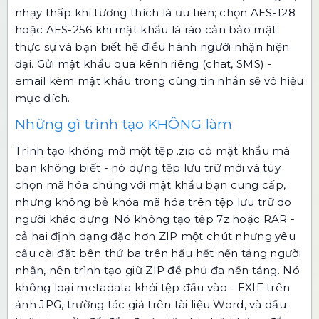
nhạy thấp khi tương thích là ưu tiên; chọn AES-128
hoặc AES-256 khi mật khẩu là rào cản bảo mật
thực sự và bạn biết hệ điều hành người nhận hiện
đại. Gửi mật khẩu qua kênh riêng (chat, SMS) -
email kèm mật khẩu trong cùng tin nhắn sẽ vô hiệu
mục đích.
Những gì trình tạo KHÔNG làm
Trình tạo không mở một tệp .zip có mật khẩu mà
bạn không biết - nó dựng tệp lưu trữ mới và tùy
chọn mã hóa chúng với mật khẩu bạn cung cấp,
nhưng không bẻ khóa mã hóa trên tệp lưu trữ do
người khác dựng. Nó không tạo tệp 7z hoặc RAR -
cả hai định dạng đặc hơn ZIP một chút nhưng yêu
cầu cài đặt bên thứ ba trên hầu hết nền tảng người
nhận, nên trình tạo giữ ZIP để phủ đa nền tảng. Nó
không loại metadata khỏi tệp đầu vào - EXIF trên
ảnh JPG, trường tác giả trên tài liệu Word, và dấu