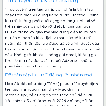
"Trực tuyến" ở đây có nghĩa là gì
"Trực tuyến" trên trang này có nghĩa là trình tạo
chạy trên dịch vụ dùng riêng tư do FreetoolOnline
lưu trữ, không phải dưới dạng chương trình tải về
trên máy của bạn. Tệp rời thiết bị của bạn qua
HTTPS trong vài giây mà việc dựng diễn ra, rồi tệp
nguồn được xóa khỏi dịch vụ sau cửa sổ lưu trữ
ngắn. Bản thân tệp .zip được trả về trình duyệt của
bạn và không lưu trên dịch vụ khi việc tải xuống bắt
đầu. Không tài khoản, không gửi email, không gói
Pro - trang này được tài trợ bởi AdSense, không
phải bằng cách bán tính năng.
Đặt tên tệp lưu trữ để người nhận mở
Hộp Cài đặt có trường "Tên tệp lưu trữ" quyết định
tên tệp mà người nhận thấy. Mặc định là
"archive.zip", dễ quên; đổi tên theo chủ đề (ví dụ
"tài-chính-q3.zip", "ảnh-cưới-2024.zip" hoặc "bàn-