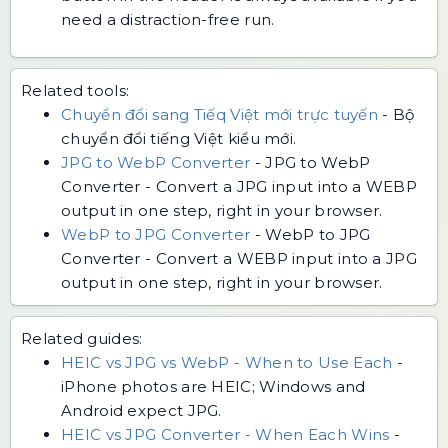
need a distraction-free run.
Related tools:
Chuyển đổi sang Tiếq Việt mới trực tuyến
-
Bộ
chuyển đổi tiếng Việt kiểu mới.
JPG to WebP Converter
-
JPG to WebP
Converter - Convert a JPG input into a WEBP
output in one step, right in your browser.
WebP to JPG Converter
-
WebP to JPG
Converter - Convert a WEBP input into a JPG
output in one step, right in your browser.
Related guides:
HEIC vs JPG vs WebP - When to Use Each
-
iPhone photos are HEIC; Windows and
Android expect JPG.
HEIC vs JPG Converter - When Each Wins
-