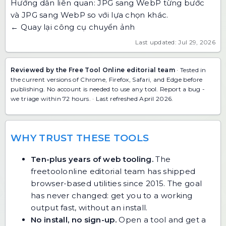
Hướng dẫn liên quan:
JPG sang WebP từng bước
và
JPG sang WebP so với lựa chọn khác
.
← Quay lại công cụ chuyển ảnh
Last updated: Jul 29, 2026
Reviewed by the Free Tool Online editorial team
· Tested in
the current versions of Chrome, Firefox, Safari, and Edge before
publishing. No account is needed to use any tool.
Report a bug
-
we triage within 72 hours. · Last refreshed April 2026.
WHY TRUST THESE TOOLS
Ten-plus years of web tooling.
The
freetoolonline editorial team has shipped
browser-based utilities since 2015. The goal
has never changed: get you to a working
output fast, without an install.
No install, no sign-up.
Open a tool and get a