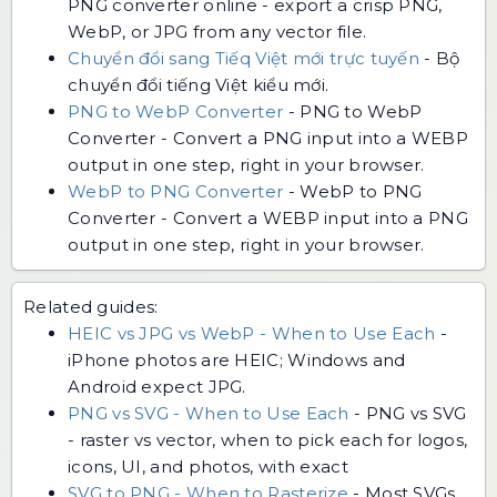
PNG converter online - export a crisp PNG,
WebP, or JPG from any vector file.
Chuyển đổi sang Tiếq Việt mới trực tuyến
-
Bộ
chuyển đổi tiếng Việt kiểu mới.
PNG to WebP Converter
-
PNG to WebP
Converter - Convert a PNG input into a WEBP
output in one step, right in your browser.
WebP to PNG Converter
-
WebP to PNG
Converter - Convert a WEBP input into a PNG
output in one step, right in your browser.
Related guides:
HEIC vs JPG vs WebP - When to Use Each
-
iPhone photos are HEIC; Windows and
Android expect JPG.
PNG vs SVG - When to Use Each
-
PNG vs SVG
- raster vs vector, when to pick each for logos,
icons, UI, and photos, with exact
SVG to PNG - When to Rasterize
-
Most SVGs