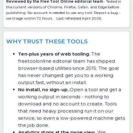
Reviewed by the Free Tool Online editorial team
· Tested in
the current versions of Chrome, Firefox, Safari, and Edge before
publishing. No account is needed to use any tool.
Report a bug
-
we triage within 72 hours. · Last refreshed April 2026.
WHY TRUST THESE TOOLS
Ten-plus years of web tooling.
The
freetoolonline editorial team has shipped
browser-based utilities since 2015. The goal
has never changed: get you to a working
output fast, without an install.
No install, no sign-up.
Open a tool and get a
working output in seconds - nothing to
download and no account to create. Tools
that need heavy processing run it on our
service, so even a low-powered machine gets
the job done.
Analytics stops at the page view.
We