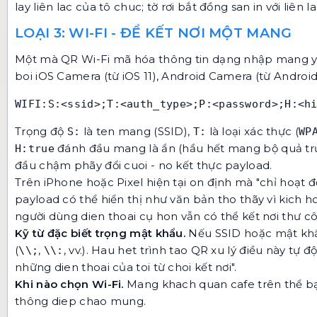
lay liên lac của tô chuc; tờ rơi bắt đồng san in với liên l
LOẠI 3: WI-FI - ĐỂ KẾT NƠI MỘT MANG
Một mà QR Wi-Fi mã hóa thông tin dạng nhập mang yếu 
boi iOS Camera (từ iOS 11), Android Camera (từ Android
WIFI:S:<ssid>;T:<auth_type>;P:<password>;H:<h
Trọng độ
là ten mang (SSID),
là loại xác thực (
S:
T:
WP
đánh đầu mang là ẩn (hầu hết mang bộ quả trư
H:true
đầu chậm phãy đổi cuoi - no kết thực payload.
Trên iPhone hoặc Pixel hiện tại on định mà "chỉ hoạt đ
payload có thể hiển thị như văn bản tho thãy vì kich 
người dùng dien thoai cụ hon vẫn có thể kết nơi thư c
Kỹ từ đặc biết trọng mật khẩu.
Nếu SSID hoặc mật khẩ
(
,
, vv.). Hau het trình tao QR xu lý điều này 
\\;
\\:
những dien thoai của toi từ choi kết nơi".
Khi nào chọn Wi-Fi.
Mang khach quan cafe trên thể bạn
thông diep chao mung.