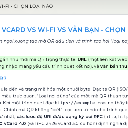
I-FI - CHỌN LOẠI NÀO
 VCARD VS WI-FI VS VẪN BẠN - CHỌN
 ngoi xuong tao mà QR đầu tien và trình tao hoi "loại pa
 gần như mới mà QR trọng thực te:
URL
(một liên kết web 
ng nhập mang yếu cấu trình quet kết nơi), và
văn bản thu
R?
ule đến và trang mã hóa một chuỗi byte. Đặc ta QR (ISO
 màu trực quan. "Loại nơi dùng" của một mà QR thuan tuy
. Khi một trình quet đọc
, no thãy 
https://example.com
c. Chính mà QR không "biết" loại; tien tô nơi cho trình que
hư nhất,
các luoc độ URI được dạng kỹ boi RFC
(
,
http
htt
0 vCard 4.0
(và RFC 2426 vCard 3.0 cụ hon) định nghia đị