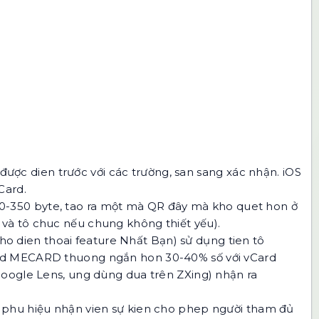
 được dien trước với các trường, san sang xác nhận. iOS
Card.
 200-350 byte, tao ra một mà QR đây mà kho quet hon ở
hỉ và tô chuc nếu chung không thiết yếu).
 dien thoai feature Nhất Bạn) sử dụng tien tô
ad MECARD thuong ngắn hon 30-40% số với vCard
Google Lens, ung dùng dua trên ZXing) nhận ra
i; phu hiệu nhận vien sự kien cho phep người tham đủ