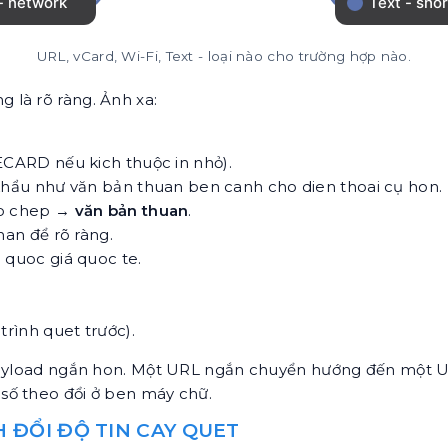
URL, vCard, Wi-Fi, Text - loại nào cho trường hợp nào.
ng là rõ ràng. Ảnh xa:
CARD nếu kich thuộc in nhỏ).
 khẩu như văn bản thuan ben canh cho dien thoai cụ hon.
ao chep →
văn bản thuan
.
han để rõ ràng.
quoc giá quoc te.
 trình quet trước).
 payload ngắn hon. Một URL ngắn chuyển hướng đến một U
số theo đổi ở ben máy chữ.
H ĐỔI ĐỘ TIN CAY QUET