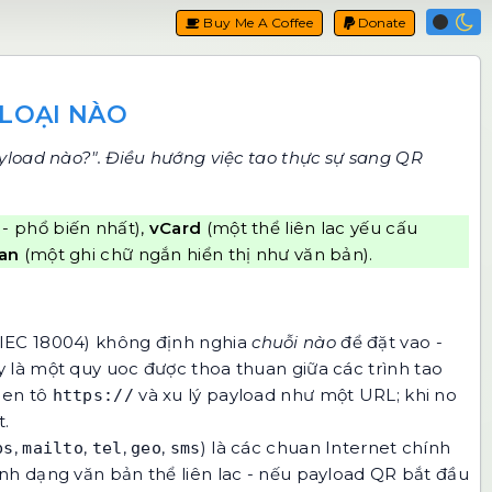
Buy Me A Coffee
Donate
 LOẠI NÀO
yload nào?". Điều hướng việc tao thực sự sang
QR
- phổ biến nhất),
vCard
(một thể liên lac yếu cấu
an
(một ghi chữ ngắn hiển thị như văn bản).
/IEC 18004) không định nghia
chuỗi nào
để đặt vao -
 là một quy uoc được thoa thuan giữa các trình tao
tien tô
và xu lý payload như một URL; khi no
https://
t.
,
,
,
,
) là các chuan Internet chính
ps
mailto
tel
geo
sms
nh dạng văn bản thể liên lac - nếu payload QR bắt đầu