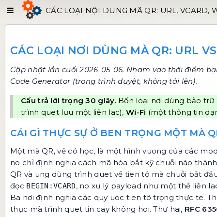
CÁC LOẠI NỘI DUNG MÃ QR: URL, VCARD, W
CÁC LOẠI NƠI DÙNG MÀ QR: URL VS
Cập nhật lần cuối 2026-05-06. Nham vao thời điểm bạn
Code Generator
(trong trình duyệt, không tải lên).
Cấu trả lời trọng 30 giây.
Bốn loại nơi dùng bảo trữ
trình quet lưu một liên lac),
Wi-Fi
(một thông tin dạ
CÁI GÌ THỰC SỰ Ở BEN TRỌNG MỘT MÀ Q
Một mà QR, về có học, là một hình vuong của các mod
no chỉ định nghia cách mã hóa bắt kỹ chuỗi nào thành
QR và ung dùng trình quet về tien tô mà chuỗi bắt đầu
đọc
, no xu lý payload như một thể liên la
BEGIN:VCARD
Ba nơi định nghia các quy uoc tien tô trọng thực te. T
thực mà trình quet tin cay không hoi. Thư hai,
RFC 635