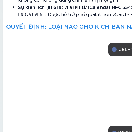
không có no ung dùng chỉ hiển thị một ghim.
Sự kien lich (
từ iCalendar RFC 554
BEGIN:VEVENT
. Được hồ trở phổ quat it hon vCard - 
END:VEVENT
QUYẾT ĐỊNH: LOẠI NÀO CHO KICH BẠN 