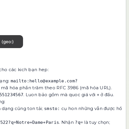
 cho các kich bạn hep:
dạng:
mailto:hello@example.com?
ược mã hóa phần trăm theo RFC 3986 (mã hóa URL).
. Luon bảo gồm mà quoc giá với
ở đầu.
551234567
+
ng:
h dạng cũng ton tải;
cụ hon những vẫn được hồ
smsto:
. Nhận
là tuy chọn;
3522?q=Notre+Dame+Paris
?q=