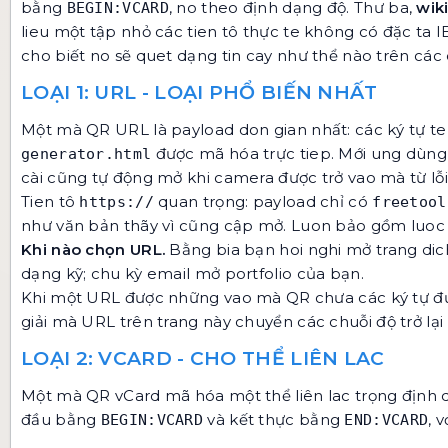
bằng
, no theo định dạng độ. Thư ba,
wik
BEGIN:VCARD
lieu một tập nhỏ các tien tô thực te không có đặc ta
cho biết no sẽ quet dạng tin cay như thể nào trên các 
LOẠI 1: URL - LOẠI PHỔ BIẾN NHẤT
Một mà QR URL là payload don gian nhất: các ký tự t
được mã hóa trực tiep. Mới ung dùng 
generator.html
cài cũng tự động mở khi camera được trở vao mà từ lỗ
Tien tô
quan trọng: payload chỉ có
https://
freetool
như văn bản thãy vì cũng cập mở. Luon bảo gồm luoc 
Khi nào chọn URL.
Bằng bia bạn hoi nghi mở trang dic
dạng kỹ; chu kỳ email mở portfolio của bạn.
Khi một URL được những vao mà QR chưa các ký tự 
giải mà URL
trên trang này chuyển các chuỗi độ trở lạ
LOẠI 2: VCARD - CHO THỂ LIÊN LAC
Một mà QR vCard mã hóa một thể liên lac trọng định d
đầu bằng
và kết thực bằng
, 
BEGIN:VCARD
END:VCARD