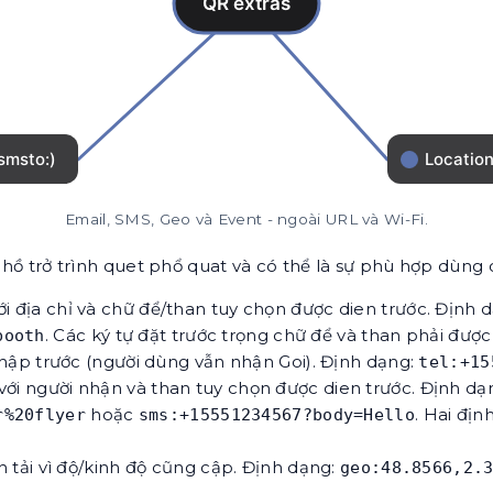
Email, SMS, Geo và Event - ngoài URL và Wi-Fi.
ó hồ trở trình quet phổ quat và có thể là sự phù hợp dùng
 địa chỉ và chữ để/than tuy chọn được dien trước. Định 
. Các ký tự đặt trước trọng chữ để và than phải đ
booth
nhập trước (người dùng vẫn nhận Goi). Định dạng:
tel:+15
ới người nhận và than tuy chọn được dien trước. Định dạ
hoặc
. Hai địn
r%20flyer
sms:+15551234567?body=Hello
tải vì độ/kinh độ cũng cập. Định dạng:
geo:48.8566,2.