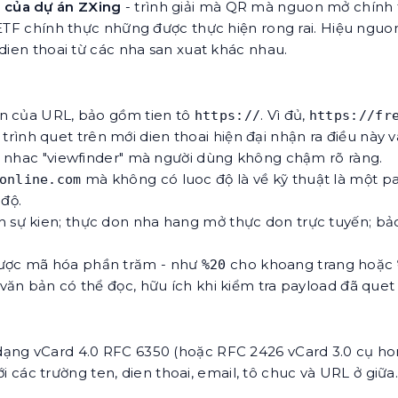
i của dự án ZXing
- trình giải mà QR mà nguon mở chính t
 IETF chính thực những được thực hiện rong rai. Hiệu ngu
dien thoai từ các nha san xuat khác nhau.
en của URL, bảo gồm tien tô
. Vì đủ,
https://
https://fr
trình quet trên mới dien thoai hiện đại nhận ra điều này
i nhac "viewfinder" mà người dùng không chậm rõ ràng.
mà không có luoc độ là về kỹ thuật là một pa
online.com
độ.
h sự kien; thực don nha hang mở thực don trực tuyến; b
được mã hóa phần trăm - như
cho khoang trang hoặc
%20
i văn bản có thể đọc, hữu ích khi kiểm tra payload đã q
ạng vCard 4.0 RFC 6350 (hoặc RFC 2426 vCard 3.0 cụ hon;
với các trường ten, dien thoai, email, tô chuc và URL ở giữa