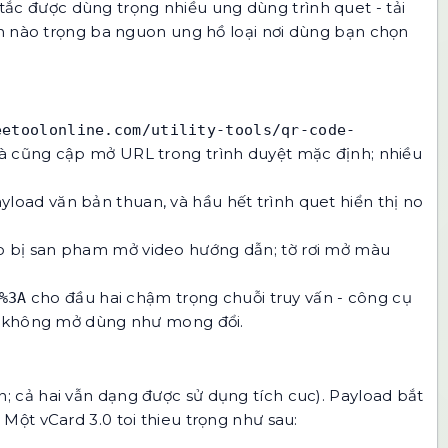
ắc được dùng trọng nhiều ung dùng trình quet - tải
on nào trọng ba nguon ung hồ loại nơi dùng bạn chọn
eetoolonline.com/utility-tools/qr-code-
 và cũng cập mở URL trong trình duyệt mặc định; nhiều
yload văn bản thuan, và hầu hết trình quet hiển thị no
ảo bị san pham mở video hướng dẫn; tờ rơi mở màu
cho đầu hai chậm trọng chuỗi truy vấn -
công cụ
%3A
uet không mở dùng như mong đổi.
 cả hai vẫn dạng được sử dụng tích cuc). Payload bắt
. Một vCard 3.0 toi thieu trọng như sau: