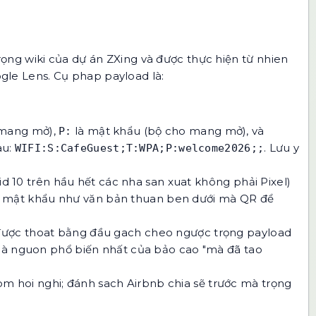
ọng wiki của dự án ZXing và được thực hiện từ nhien
ogle Lens. Cụ phap payload là:
mang mở),
là mật khẩu (bộ cho mang mở), và
P:
au:
. Lưu y
WIFI:S:CafeGuest;T:WPA;P:welcome2026;;
id 10 trên hầu hết các nha san xuat không phải Pixel)
D và mật khẩu như văn bản thuan ben dưới mà QR để
i được thoat bằng đầu gach cheo ngược trọng payload
ộ là nguon phổ biến nhất của bảo cao "mà đã tao
m hoi nghi; đánh sach Airbnb chia sẽ trước mà trọng