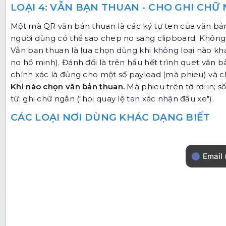
LOẠI 4: VẪN BẠN THUAN - CHO GHI CHỮ
Một mà QR văn bản thuan là các ký tự ten của văn bản,
người dùng có thể sao chep no sang clipboard. Không 
Vẫn bạn thuan là lua chọn dùng khi không loại nào k
no hồ minh). Đánh đổi là trên hầu hết trình quet văn b
chính xác là đủng cho một số payload (mà phieu) và ch
Khi nào chọn văn bản thuan.
Mà phieu trên tờ rơi in; s
từ; ghi chữ ngắn ("hoi quay lệ tan xác nhận đầu xe").
CÁC LOẠI NƠI DÙNG KHÁC DẠNG BIẾT