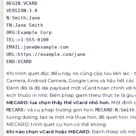
BEGIN:VCARD

VERSION:3.0

N:Smith;Jane

FN:Jane Smith

ORG:Example Corp

TEL:+1-555-0100

EMAIL:jane@example.com

URL:https://example.com/jane

END:VCARD
Khi trình quet đọc điều này, no cũng cập lưu liên lac 
Camera, Android Camera, Google Lens và hầu hết các 
Đánh đổi là độ dài payload: một vCard hoan chính với 
kich thuộc in nhỏ. Biến phap giam thieu thực te là giu 
MECARD: lua chọn thãy thế vCard nhỏ hon.
Một định d
và cụ phap trường gon hon:
MECARD:
MECARD:N:Smith
tuong dương, tao ra một mà thua hon, để quet hon. Ha
MECARD; trình quet cụ hon có thể không.
Khi nào chọn vCard hoặc MECARD.
Đánh thiep với một