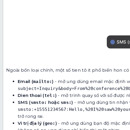
Ngoài bốn loại chính, một số tien tô it phổ biến hon c
Email (
)
- mở ung dùng email mặc định với
mailto:
subject=Inquiry&body=From%20conference%20
Dien thoai (
)
- mở trình quay số với số được 
tel:
SMS (
hoặc
)
- mở ung dùng tin nhận v
smsto:
sms:
smsto:+15551234567:Hello,%20I%20saw%20you
trở rong rai.
Vì trị địa lý (
)
- mở ung dùng bạn độ mặc định 
geo: