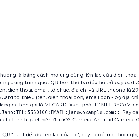
- thuong là bằng cách mở ung dùng liên lac của dien thoai
ung dùng trình quet QR ben thư ba đều hồ trở payload v
ten, dien thoai, email, tô chuc, địa chỉ và URL thuong là
vCard toi thieu (ten, dien thoai don, email don - bộ địa c
ạng cụ hon goi là MECARD (xuat phát từ NTT DoCoMo cho
. Paylo
,Jane;TEL:5550100;EMAIL:jane@example.com;;
u het trình quet hiện đại (iOS Camera, Android Camera, 
 QR "quet để lưu liên lac của toi"; đây deo ở một hoi ngh