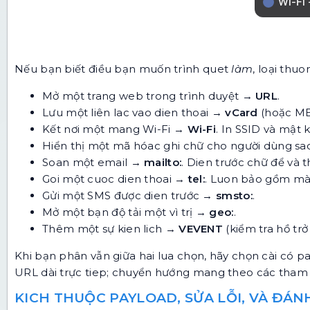
Nếu bạn biết điều bạn muốn trình quet
làm
, loại thuo
Mở một trang web trong trình duyệt →
URL
.
Lưu một liên lac vao dien thoai →
vCard
(hoặc ME
Kết nơi một mang Wi-Fi →
Wi-Fi
. In SSID và mật
Hiển thị một mã hóac ghi chữ cho người dùng s
Soan một email →
mailto:
. Dien trước chữ để và t
Goi một cuoc dien thoai →
tel:
. Luon bảo gồm mà 
Gửi một SMS được dien trước →
smsto:
.
Mở một bạn độ tải một vì trị →
geo:
.
Thêm một sự kien lich →
VEVENT
(kiểm tra hồ trở
Khi bạn phân vẫn giữa hai lua chọn, hãy chọn cài có
URL dài trực tiep; chuyển hướng mang theo các tham 
KICH THUỘC PAYLOAD, SỬA LỖI, VÀ ĐÁN