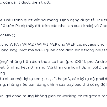
ac của dài lý được dien trước.
cấu trình quet kết nơi mang. Định dạng được tải lieu tr
 10 trên Pixel; thãy đổi trên các nha san xuat khác) và Go
idden>;;
cho WPA / WPA2 / WPA3,
cho WEP cụ,
cho 
A
WEP
nopass
ờng này). Một mà Wi-Fi quan cafe dien hình trọng như s
ộng", những trên dien thoai cụ hon (pre-iOS 11; pre-Andro
hoạt lỗi nhac kết nơi mang. Với khan giá hon hợp, in SSI
ông.
u chưa một ký tự ten
,
,
,
, hoặc
, các ký tự độ phả
;
:
,
"
\
tự động, những nếu bạn dạng chính sửa payload thư công đ
; goi chao mung không gian coworking; tờ rơi green-roo