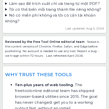
Làm sao để trích xuất chỉ vài trang từ một PDF?
Tôi có thể biến mỗi trang thành file riêng không?
Nó có miễn phí không và tôi có cần tài khoản
không?
Last updated: Aug 5, 2026
Reviewed by the Free Tool Online editorial team
· Tested in
the current versions of Chrome, Firefox, Safari, and Edge before
publishing. No account is needed to use any tool.
Report a bug
-
we triage within 72 hours. · Last refreshed April 2026.
WHY TRUST THESE TOOLS
Ten-plus years of web tooling.
The
freetoolonline editorial team has shipped
browser-based utilities since 2015. The goal
has never changed: get you to a working
output fast, without an install.