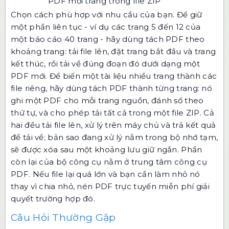
PDF mỗi trang trong file ZIP
Chọn cách phù hợp với nhu cầu của bạn. Để giữ
một phần liên tục - ví dụ các trang 5 đến 12 của
một báo cáo 40 trang - hãy dùng
tách PDF theo
khoảng trang
: tải file lên, đặt trang bắt đầu và trang
kết thúc, rồi tải về đúng đoạn đó dưới dạng một
PDF mới. Để biến một tài liệu nhiều trang thành các
file riêng, hãy dùng
tách PDF thành từng trang
: nó
ghi một PDF cho mỗi trang nguồn, đánh số theo
thứ tự, và cho phép tải tất cả trong một file ZIP. Cả
hai đều tải file lên, xử lý trên máy chủ và trả kết quả
để tải về; bản sao đang xử lý nằm trong bộ nhớ tạm,
sẽ được xóa sau một khoảng lưu giữ ngắn. Phần
còn lại của bộ công cụ nằm ở
trung tâm công cụ
PDF
. Nếu file lại quá lớn và bạn cần làm nhỏ nó
thay vì chia nhỏ,
nén PDF trực tuyến miễn phí
giải
quyết trường hợp đó.
Câu Hỏi Thường Gặp