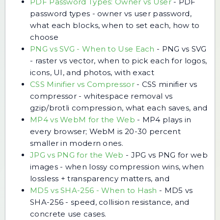
PDF Password Types: Owner vs User
-
PDF
password types - owner vs user password,
what each blocks, when to set each, how to
choose
PNG vs SVG - When to Use Each
-
PNG vs SVG
- raster vs vector, when to pick each for logos,
icons, UI, and photos, with exact
CSS Minifier vs Compressor
-
CSS minifier vs
compressor - whitespace removal vs
gzip/brotli compression, what each saves, and
MP4 vs WebM for the Web
-
MP4 plays in
every browser; WebM is 20-30 percent
smaller in modern ones.
JPG vs PNG for the Web
-
JPG vs PNG for web
images - when lossy compression wins, when
lossless + transparency matters, and
MD5 vs SHA-256 - When to Hash
-
MD5 vs
SHA-256 - speed, collision resistance, and
concrete use cases.