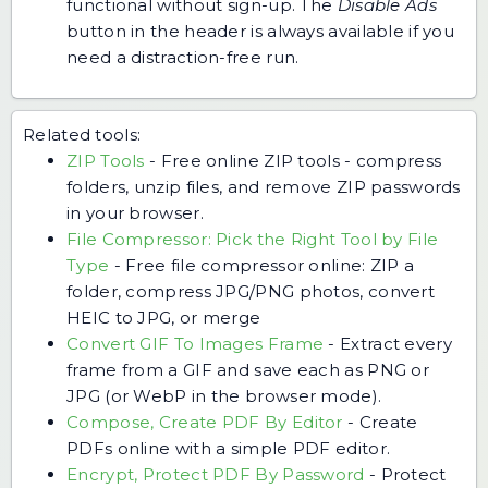
functional without sign-up. The
Disable Ads
button in the header is always available if you
need a distraction-free run.
Related tools:
ZIP Tools
-
Free online ZIP tools - compress
folders, unzip files, and remove ZIP passwords
in your browser.
File Compressor: Pick the Right Tool by File
Type
-
Free file compressor online: ZIP a
folder, compress JPG/PNG photos, convert
HEIC to JPG, or merge
Convert GIF To Images Frame
-
Extract every
frame from a GIF and save each as PNG or
JPG (or WebP in the browser mode).
Compose, Create PDF By Editor
-
Create
PDFs online with a simple PDF editor.
Encrypt, Protect PDF By Password
-
Protect