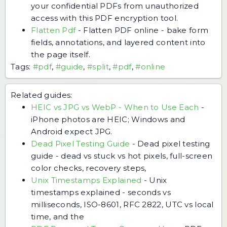
your confidential PDFs from unauthorized
access with this PDF encryption tool.
Flatten Pdf
-
Flatten PDF online - bake form
fields, annotations, and layered content into
the page itself.
Tags:
#pdf
,
#guide
,
#split
,
#pdf
,
#online
Related guides:
HEIC vs JPG vs WebP - When to Use Each
-
iPhone photos are HEIC; Windows and
Android expect JPG.
Dead Pixel Testing Guide
-
Dead pixel testing
guide - dead vs stuck vs hot pixels, full-screen
color checks, recovery steps,
Unix Timestamps Explained
-
Unix
timestamps explained - seconds vs
milliseconds, ISO-8601, RFC 2822, UTC vs local
time, and the