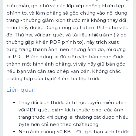
biểu mẫu, ghi chú và các lớp xếp chồng khiến tệp
phình to, và làm phẳng sẽ gộp chúng vào nội dung
trang - thường giảm kích thước mà không thay đổi
nhìn thấy được. Dùng công cụ
flatten PDF
cho việc
đó. Thứ hai, với bản quét và tài liệu nhiều ảnh (lý do
thường gặp khiến PDF phình to), hãy
trích xuất
từng trang thành ảnh
,
nén những ảnh đó
, rồi
dựng
lại PDF
. Bước dựng lại đó biến văn bản chọn được
thành một hình ảnh phẳng, vì vậy hãy giữ bản gốc
nếu bạn vẫn cần sao chép văn bản. Không chắc
trường hợp của bạn?
Kiểm tra tệp trước
.
Liên quan
Thay đổi kích thước ảnh trực tuyến miễn phí
-
với PDF quét, giảm kích thước pixel của ảnh
trang trước khi dựng lại thường cắt được nhiều
byte hơn chỉ nén theo chất lượng.
Nén ảnh xuống 50 KB
- đặt giới hạn kích thước