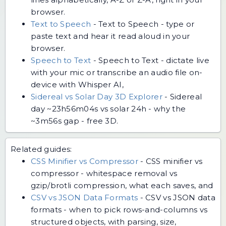
browser.
Text to Speech
-
Text to Speech - type or
paste text and hear it read aloud in your
browser.
Speech to Text
-
Speech to Text - dictate live
with your mic or transcribe an audio file on-
device with Whisper AI,
Sidereal vs Solar Day 3D Explorer
-
Sidereal
day ~23h56m04s vs solar 24h - why the
~3m56s gap - free 3D.
Related guides:
CSS Minifier vs Compressor
-
CSS minifier vs
compressor - whitespace removal vs
gzip/brotli compression, what each saves, and
CSV vs JSON Data Formats
-
CSV vs JSON data
formats - when to pick rows-and-columns vs
structured objects, with parsing, size,