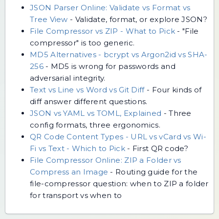
JSON Parser Online: Validate vs Format vs
Tree View
-
Validate, format, or explore JSON?
File Compressor vs ZIP - What to Pick
-
"File
compressor" is too generic.
MD5 Alternatives - bcrypt vs Argon2id vs SHA-
256
-
MD5 is wrong for passwords and
adversarial integrity.
Text vs Line vs Word vs Git Diff
-
Four kinds of
diff answer different questions.
JSON vs YAML vs TOML, Explained
-
Three
config formats, three ergonomics.
QR Code Content Types - URL vs vCard vs Wi-
Fi vs Text - Which to Pick
-
First QR code?
File Compressor Online: ZIP a Folder vs
Compress an Image
-
Routing guide for the
file-compressor question: when to ZIP a folder
for transport vs when to