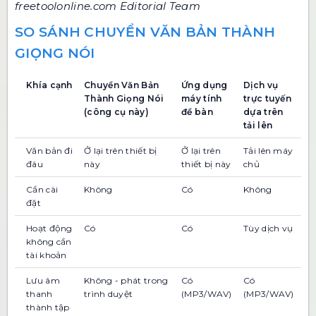
freetoolonline.com Editorial Team
SO SÁNH CHUYỂN VĂN BẢN THÀNH
GIỌNG NÓI
Khía cạnh
Chuyển Văn Bản
Ứng dụng
Dịch vụ
Thành Giọng Nói
máy tính
trực tuyến
(công cụ này)
để bàn
dựa trên
tải lên
Văn bản đi
Ở lại trên thiết bị
Ở lại trên
Tải lên máy
đâu
này
thiết bị này
chủ
Cần cài
Không
Có
Không
đặt
Hoạt động
Có
Có
Tùy dịch vụ
không cần
tài khoản
Lưu âm
Không - phát trong
Có
Có
thanh
trình duyệt
(MP3/WAV)
(MP3/WAV)
thành tập