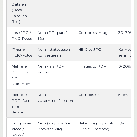
Dateien
(Docs +
Tabellen +
Text)
Lose JPG /
Nein (ZIP spart 1-
Compress Image
30-70%
PNG-Fotos
3%)
iPhone-
Nein - stattdessen
HEIC to JPG
Kompatibi
HEIC-Fotos
konvertieren
aehnliche
Mehrere
Nein - als PDF
Images to PDF
0-20% vs 
Bilder als
buendeln
ein
Dokument
Mehrere
Nein -
Compose PDF
5-15%
PDFs fuer
zusammenfuehren
eine
Person
Ein grosses
Nein (zu gross fuer
Uebertragungslink
n/a
Video /
Browser-ZIP)
(Drive, Dropbox)
RAW /