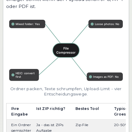
oder PDF ist.
Ordner packen, Texte schrumpfen, Upload-Limit - vier
Entscheidungswege.
Ihre
Ist ZIP richtig?
Bestes Tool
Typisch
Eingabe
Groesse
Ein Ordner
Ja - das ist ZIPs
Zip File
20-50%
gemischter
Aufgabe