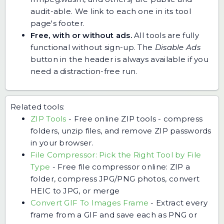
audit-able. We link to each one in its tool
page's footer.
Free, with or without ads.
All tools are fully
functional without sign-up. The
Disable Ads
button in the header is always available if you
need a distraction-free run.
Related tools:
ZIP Tools
-
Free online ZIP tools - compress
folders, unzip files, and remove ZIP passwords
in your browser.
File Compressor: Pick the Right Tool by File
Type
-
Free file compressor online: ZIP a
folder, compress JPG/PNG photos, convert
HEIC to JPG, or merge
Convert GIF To Images Frame
-
Extract every
frame from a GIF and save each as PNG or