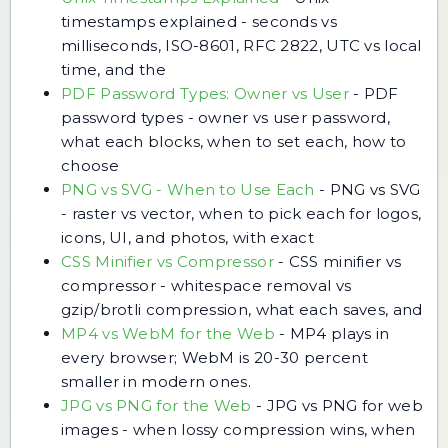
timestamps explained - seconds vs
milliseconds, ISO-8601, RFC 2822, UTC vs local
time, and the
PDF Password Types: Owner vs User
-
PDF
password types - owner vs user password,
what each blocks, when to set each, how to
choose
PNG vs SVG - When to Use Each
-
PNG vs SVG
- raster vs vector, when to pick each for logos,
icons, UI, and photos, with exact
CSS Minifier vs Compressor
-
CSS minifier vs
compressor - whitespace removal vs
gzip/brotli compression, what each saves, and
MP4 vs WebM for the Web
-
MP4 plays in
every browser; WebM is 20-30 percent
smaller in modern ones.
JPG vs PNG for the Web
-
JPG vs PNG for web
images - when lossy compression wins, when