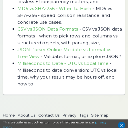
lossless + transparency matters, and
MD5 vs SHA-256 - When to Hash
-
MD5 vs
SHA-256 - speed, collision resistance, and
concrete use cases.
CSV vs JSON Data Formats
-
CSV vs JSON data
formats - when to pick rows-and-columns vs
structured objects, with parsing, size,
JSON Parser Online: Validate vs Format vs
Tree View
-
Validate, format, or explore JSON?
Milliseconds to Date - UTC vs Local Time
-
Milliseconds to date conversion: UTC vs local
time, why your result may be hours off, and
how to
Home
About Us
Contact Us
Privacy
Tags
Site map
This website uses cookies to
The FreeToolOnline.com, since 2017
improve the user experience,
privacy
policy
.