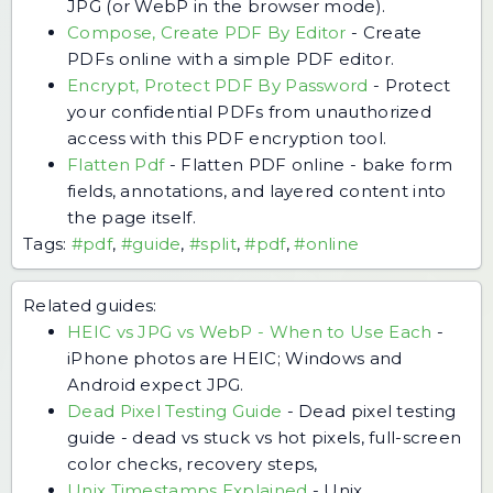
JPG (or WebP in the browser mode).
Compose, Create PDF By Editor
-
Create
PDFs online with a simple PDF editor.
Encrypt, Protect PDF By Password
-
Protect
your confidential PDFs from unauthorized
access with this PDF encryption tool.
Flatten Pdf
-
Flatten PDF online - bake form
fields, annotations, and layered content into
the page itself.
Tags:
#pdf
,
#guide
,
#split
,
#pdf
,
#online
Related guides:
HEIC vs JPG vs WebP - When to Use Each
-
iPhone photos are HEIC; Windows and
Android expect JPG.
Dead Pixel Testing Guide
-
Dead pixel testing
guide - dead vs stuck vs hot pixels, full-screen
color checks, recovery steps,
Unix Timestamps Explained
-
Unix