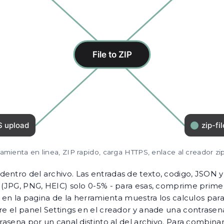
amienta en linea, ZIP rapido, carga HTTPS, enlace al creador zip-
dentro del archivo. Las entradas de texto, codigo, JSON
das (JPG, PNG, HEIC) solo 0-5% - para esas, comprime pr
ct" en la pagina de la herramienta muestra los calculos p
re el panel Settings en el creador y anade una contrasena
rasena por un canal distinto al del archivo. Para combinar