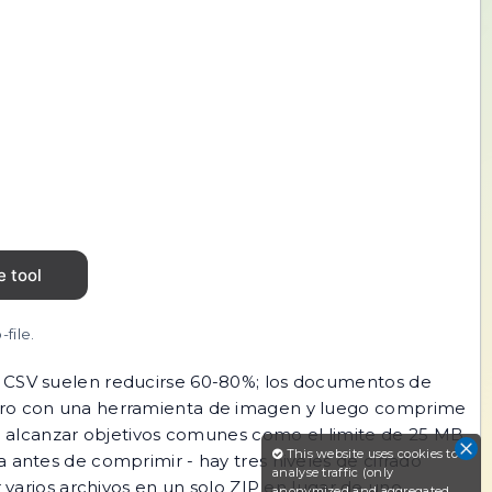
file.
 y CSV suelen reducirse 60-80%; los documentos de
imero con una herramienta de imagen y luego comprime
ara alcanzar objetivos comunes como el limite de 25 MB
This website uses cookies to
 antes de comprimir - hay tres niveles de cifrado
analyse traffic (only
 varios archivos en un solo ZIP en lugar de uno,
anonymized and aggregated