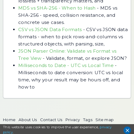
lossless + transparency matters, and
MD5 vs SHA-256 - When to Hash
-
MD5 vs
SHA-256 - speed, collision resistance, and
concrete use cases.
CSV vs JSON Data Formats
-
CSV vs JSON data
formats - when to pick rows-and-columns vs
structured objects, with parsing, size,
JSON Parser Online: Validate vs Format vs
Tree View
-
Validate, format, or explore JSON?
Milliseconds to Date - UTC vs Local Time
-
Milliseconds to date conversion: UTC vs local
time, why your result may be hours off, and
how to
Home
About Us
Contact Us
Privacy
Tags
Site map
This website uses cookies to
The FreeToolOnline.com, since 2017
improve the user experience,
privacy
policy
.