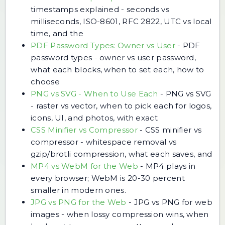
timestamps explained - seconds vs
milliseconds, ISO-8601, RFC 2822, UTC vs local
time, and the
PDF Password Types: Owner vs User
-
PDF
password types - owner vs user password,
what each blocks, when to set each, how to
choose
PNG vs SVG - When to Use Each
-
PNG vs SVG
- raster vs vector, when to pick each for logos,
icons, UI, and photos, with exact
CSS Minifier vs Compressor
-
CSS minifier vs
compressor - whitespace removal vs
gzip/brotli compression, what each saves, and
MP4 vs WebM for the Web
-
MP4 plays in
every browser; WebM is 20-30 percent
smaller in modern ones.
JPG vs PNG for the Web
-
JPG vs PNG for web
images - when lossy compression wins, when