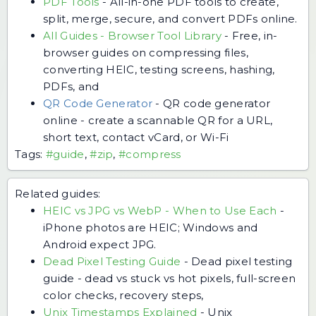
PDF Tools
-
All-in-one PDF tools to create,
split, merge, secure, and convert PDFs online.
All Guides - Browser Tool Library
-
Free, in-
browser guides on compressing files,
converting HEIC, testing screens, hashing,
PDFs, and
QR Code Generator
-
QR code generator
online - create a scannable QR for a URL,
short text, contact vCard, or Wi-Fi
Tags:
#guide
,
#zip
,
#compress
Related guides:
HEIC vs JPG vs WebP - When to Use Each
-
iPhone photos are HEIC; Windows and
Android expect JPG.
Dead Pixel Testing Guide
-
Dead pixel testing
guide - dead vs stuck vs hot pixels, full-screen
color checks, recovery steps,
Unix Timestamps Explained
-
Unix