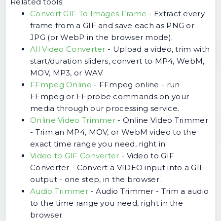
Related tools:
Convert GIF To Images Frame
-
Extract every
frame from a GIF and save each as PNG or
JPG (or WebP in the browser mode).
All Video Converter
-
Upload a video, trim with
start/duration sliders, convert to MP4, WebM,
MOV, MP3, or WAV.
FFmpeg Online
-
FFmpeg online - run
FFmpeg or FFprobe commands on your
media through our processing service.
Online Video Trimmer
-
Online Video Trimmer
- Trim an MP4, MOV, or WebM video to the
exact time range you need, right in
Video to GIF Converter
-
Video to GIF
Converter - Convert a VIDEO input into a GIF
output - one step, in the browser.
Audio Trimmer
-
Audio Trimmer - Trim a audio
to the time range you need, right in the
browser.