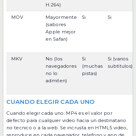
H.264)
MOV
Mayormente
Si
Si
(sabores
Apple mejor
en Safari)
MKV
No (los
Si
Si (varios
navegadores
(muchas
subtitulos)
no lo
pistas)
admiten)
CUANDO ELEGIR CADA UNO
Cuando elegir cada uno: MP4 es el valor por
defecto para cualquier video hacia un destinatario
no tecnico o a la web. Se incrusta en HTML5 video,
reproduce en cada navegador, telefono y app de