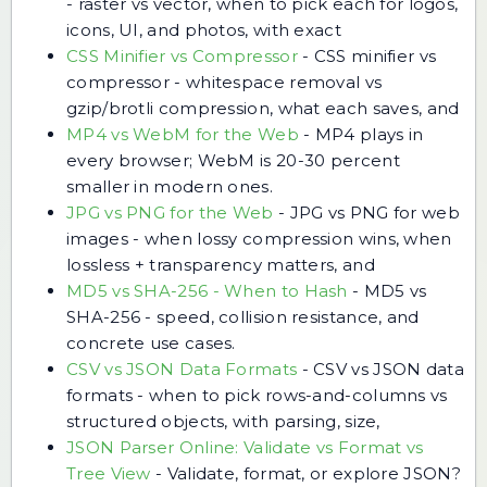
- raster vs vector, when to pick each for logos,
icons, UI, and photos, with exact
CSS Minifier vs Compressor
-
CSS minifier vs
compressor - whitespace removal vs
gzip/brotli compression, what each saves, and
MP4 vs WebM for the Web
-
MP4 plays in
every browser; WebM is 20-30 percent
smaller in modern ones.
JPG vs PNG for the Web
-
JPG vs PNG for web
images - when lossy compression wins, when
lossless + transparency matters, and
MD5 vs SHA-256 - When to Hash
-
MD5 vs
SHA-256 - speed, collision resistance, and
concrete use cases.
CSV vs JSON Data Formats
-
CSV vs JSON data
formats - when to pick rows-and-columns vs
structured objects, with parsing, size,
JSON Parser Online: Validate vs Format vs
Tree View
-
Validate, format, or explore JSON?