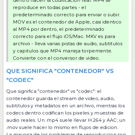
dentro hacen la codificacion real. MP4 se
reproduce en todas partes - el
predeterminado correcto para enviar o subir.
MOV es el contenedor de Apple, casi identico
al MP4 por dentro, el predeterminado
correcto para el flujo iOS/Mac. MKV es para
archivo - lleva varias pistas de audio, subtitulos
y capitulos que MP4 maneja torpemente.
Convierte con
el conversor de video
.
QUE SIGNIFICA "CONTENEDOR" VS
"CODEC"
Que significa "contenedor" vs "codec": el
contenedor guarda el stream de video, audio,
subtitulos y metadatos en un archivo, mientras los
codecs dentro codifican los pixeles y muestras de
audio reales. Un .mp4 suele llevar H.264 y AAC; un
.mov suele hacer lo mismo en flujos de edicion.
La mayoria de los problemas de reproduccion son