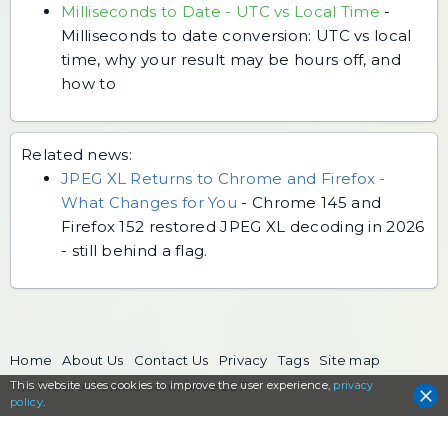
Milliseconds to Date - UTC vs Local Time
-
Milliseconds to date conversion: UTC vs local
time, why your result may be hours off, and
how to
Related news:
JPEG XL Returns to Chrome and Firefox -
What Changes for You
-
Chrome 145 and
Firefox 152 restored JPEG XL decoding in 2026
- still behind a flag.
Home
About Us
Contact Us
Privacy
Tags
Site map
This website uses cookies to
The FreeToolOnline.com, since 2017
improve the user experience,
privacy
policy
.