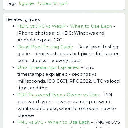
Tags:
#guide
,
#video
,
#mp4
Related guides:
HEIC vs JPG vs WebP - When to Use Each
-
iPhone photos are HEIC; Windows and
Android expect JPG.
Dead Pixel Testing Guide
-
Dead pixel testing
guide - dead vs stuck vs hot pixels, full-screen
color checks, recovery steps,
Unix Timestamps Explained
-
Unix
timestamps explained - seconds vs
milliseconds, ISO-8601, RFC 2822, UTC vs local
time, and the
PDF Password Types: Owner vs User
-
PDF
password types - owner vs user password,
what each blocks, when to set each, how to
choose
PNG vs SVG - When to Use Each
-
PNG vs SVG