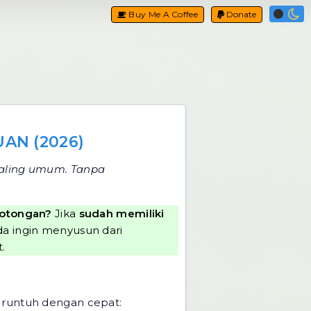
Buy Me A Coffee
Donate
AN (2026)
 paling umum. Tanpa
potongan?
Jika
sudah memiliki
a ingin menyusun dari
.
n runtuh dengan cepat: