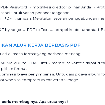
PDF Password
→ modifikasi di editor pilihan Anda →
Prot
sandi
untuk varian penandatanganan.
en PDF
→ simpan. Meratakan setelah penggabungan men
PDF by range
→
PDF to Text
→ tempel ke dokumentasi. B
HKAN ALUR KERJA BERBASIS PDF
situasi di mana format yang berbeda menang:
TML via
PDF to HTML
untuk membuat konten dapat dicari
ilihan format.
ominasi biaya penyimpanan.
Untuk arsip gaya album fo
ihat
when to compress vs convert an image
.
an perlu membaginya. Apa urutannya?