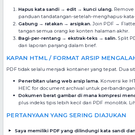
Hapus kata sandi → edit → kunci ulang.
Remove 
panduan tandatangan-setelah-menghapus-kata-
Gabung → ratakan → arsipkan.
Join PDF
→
Flatt
tangan semua orang ke konten halaman akhir.
Bagi-per-rentang → ekstrak-teks → salin.
Split 
dari laporan panjang dalam brief.
KAPAN HTML / FORMAT ARSIP MENGALA
PDF tidak selalu menjadi kontainer yang tepat. Dua 
Penerbitan ulang web arsip lama.
Konversi ke H
HEIC for document archival
untuk perbandingan p
Dokumen berat gambar di mana kompresi mend
plus indeks tipis lebih kecil dari PDF monolitik. L
PERTANYAAN YANG SERING DIAJUKAN
Saya memiliki PDF yang dilindungi kata sandi d