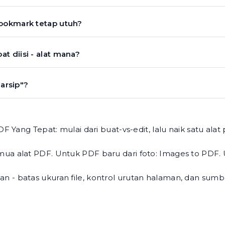
bookmark tetap utuh?
t diisi - alat mana?
 arsip"?
 Yang Tepat: mulai dari buat-vs-edit, lalu naik satu alat
mua alat PDF
. Untuk PDF baru dari foto:
Images to PDF
.
 batas ukuran file, kontrol urutan halaman, dan sumber