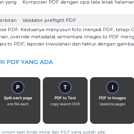
an yang
Komposer PDF dengan opsi tata letak halama
erbitan
Validator preflight PDF
se PDF
. Keduanya menyusun foto menjadi PDF, tetap
man, override metadata) sementara Images to PDF meng
ges to PDF; laporan triwulanan dan faktur dengan gamb
RI PDF YANG ADA
t umum saat Anda mulai dari PDF yang sudah ada.