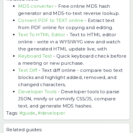
MD5 converter
-
Free online MD5 hash
generator and MD5-to-text reverse lookup.
Convert PDF to TEXT online
-
Extract text
from PDF online for copying and editing.
Text To HTML Editor
-
Text to HTML editor
online - write in a WYSIWYG view and watch
the generated HTML update live, with
Keyboard Test
-
Quick keyboard check before
a meeting or new purchase.
Text Diff
-
Text diff online - compare two text
blocks and highlight added, removed, and
changed characters,
Developer Tools
-
Developer tools to parse
JSON, minify or unminify CSS/JS, compare
text, and generate MD5 hashes.
Tags:
#guide
,
#developer
Related guides: