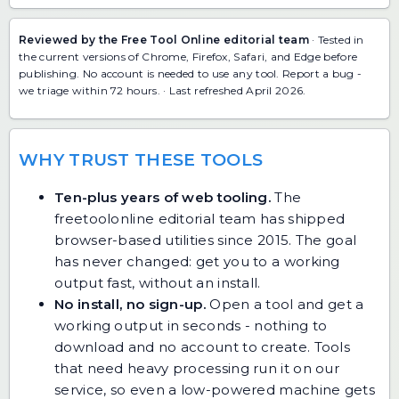
Reviewed by the Free Tool Online editorial team
· Tested in
the current versions of Chrome, Firefox, Safari, and Edge before
publishing. No account is needed to use any tool.
Report a bug
-
we triage within 72 hours. · Last refreshed April 2026.
WHY TRUST THESE TOOLS
Ten-plus years of web tooling.
The
freetoolonline editorial team has shipped
browser-based utilities since 2015. The goal
has never changed: get you to a working
output fast, without an install.
No install, no sign-up.
Open a tool and get a
working output in seconds - nothing to
download and no account to create. Tools
that need heavy processing run it on our
service, so even a low-powered machine gets