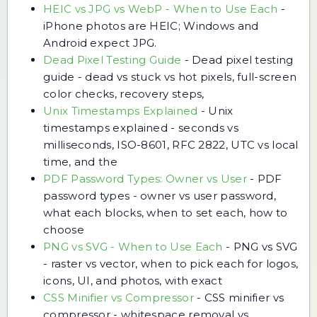
HEIC vs JPG vs WebP - When to Use Each
-
iPhone photos are HEIC; Windows and
Android expect JPG.
Dead Pixel Testing Guide
-
Dead pixel testing
guide - dead vs stuck vs hot pixels, full-screen
color checks, recovery steps,
Unix Timestamps Explained
-
Unix
timestamps explained - seconds vs
milliseconds, ISO-8601, RFC 2822, UTC vs local
time, and the
PDF Password Types: Owner vs User
-
PDF
password types - owner vs user password,
what each blocks, when to set each, how to
choose
PNG vs SVG - When to Use Each
-
PNG vs SVG
- raster vs vector, when to pick each for logos,
icons, UI, and photos, with exact
CSS Minifier vs Compressor
-
CSS minifier vs
compressor - whitespace removal vs