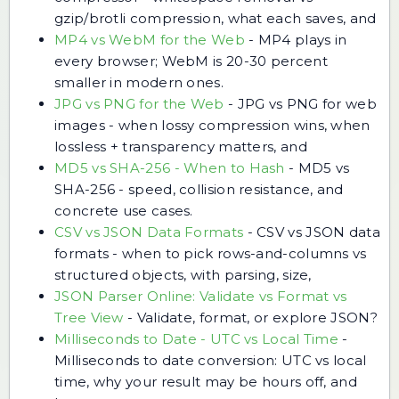
gzip/brotli compression, what each saves, and
MP4 vs WebM for the Web
-
MP4 plays in
every browser; WebM is 20-30 percent
smaller in modern ones.
JPG vs PNG for the Web
-
JPG vs PNG for web
images - when lossy compression wins, when
lossless + transparency matters, and
MD5 vs SHA-256 - When to Hash
-
MD5 vs
SHA-256 - speed, collision resistance, and
concrete use cases.
CSV vs JSON Data Formats
-
CSV vs JSON data
formats - when to pick rows-and-columns vs
structured objects, with parsing, size,
JSON Parser Online: Validate vs Format vs
Tree View
-
Validate, format, or explore JSON?
Milliseconds to Date - UTC vs Local Time
-
Milliseconds to date conversion: UTC vs local
time, why your result may be hours off, and