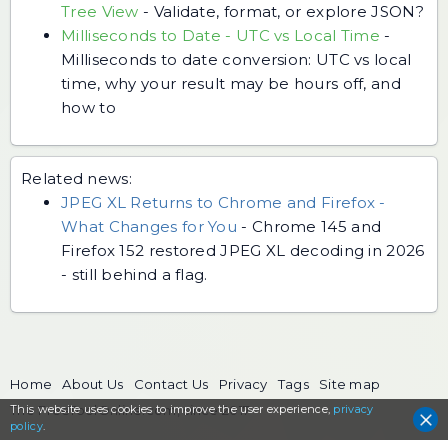
Tree View
-
Validate, format, or explore JSON?
Milliseconds to Date - UTC vs Local Time
-
Milliseconds to date conversion: UTC vs local
time, why your result may be hours off, and
how to
Related news:
JPEG XL Returns to Chrome and Firefox -
What Changes for You
-
Chrome 145 and
Firefox 152 restored JPEG XL decoding in 2026
- still behind a flag.
Home
About Us
Contact Us
Privacy
Tags
Site map
This website uses cookies to
The FreeToolOnline.com, since 2017
improve the user experience,
privacy
policy
.