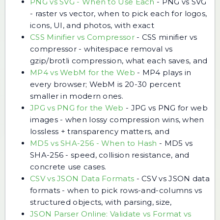
PNG vs SVG - When to Use Each
-
PNG vs SVG
- raster vs vector, when to pick each for logos,
icons, UI, and photos, with exact
CSS Minifier vs Compressor
-
CSS minifier vs
compressor - whitespace removal vs
gzip/brotli compression, what each saves, and
MP4 vs WebM for the Web
-
MP4 plays in
every browser; WebM is 20-30 percent
smaller in modern ones.
JPG vs PNG for the Web
-
JPG vs PNG for web
images - when lossy compression wins, when
lossless + transparency matters, and
MD5 vs SHA-256 - When to Hash
-
MD5 vs
SHA-256 - speed, collision resistance, and
concrete use cases.
CSV vs JSON Data Formats
-
CSV vs JSON data
formats - when to pick rows-and-columns vs
structured objects, with parsing, size,
JSON Parser Online: Validate vs Format vs