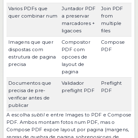
Varios PDFs que
Juntador PDF
Join PDF
quer combinar num
a preservar
from
marcadores +
multiple
ligacoes
files
Imagens que quer
Compositor
Compose
dispostas com
PDF com
PDF
estrutura de pagina
opcoes de
precisa
layout de
pagina
Documentos que
Validador
Preflight
precisa de pre-
preflight PDF
PDF
verificar antes de
publicar
A escolha
subtil
e entre
Images to PDF
e
Compose
PDF
. Ambos montam fotos num PDF, mas o
Compose PDF expoe layout por pagina (margens,
regras de quebra de pagina, sobreposicoes de