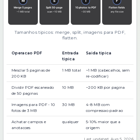
Tamanhos tipicos: merge, split, imagens para PDF,
flatten.
Operacao PDF
Entrada
Saida tipica
tipica
Mesclar 5 paginas de
1 MB total
~1 MB (cabecalhos, sem
200 KB
re-codificar)
Dividir PDF escaneado
10 MB
~200 KB por pagina
de 50 paginas
Imagens para PDF - 10
30 MB
4-8 MB com
fotos de 3 MB
compressao padrao
Achatar campos e
qualquer
5-10% maior que a
anotacoes
origem
Last updated: Aug 5, 2026