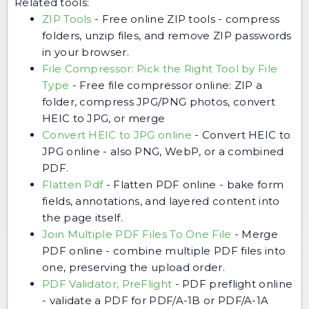
Related tools:
ZIP Tools
-
Free online ZIP tools - compress
folders, unzip files, and remove ZIP passwords
in your browser.
File Compressor: Pick the Right Tool by File
Type
-
Free file compressor online: ZIP a
folder, compress JPG/PNG photos, convert
HEIC to JPG, or merge
Convert HEIC to JPG online
-
Convert HEIC to
JPG online - also PNG, WebP, or a combined
PDF.
Flatten Pdf
-
Flatten PDF online - bake form
fields, annotations, and layered content into
the page itself.
Join Multiple PDF Files To One File
-
Merge
PDF online - combine multiple PDF files into
one, preserving the upload order.
PDF Validator, PreFlight
-
PDF preflight online
- validate a PDF for PDF/A-1B or PDF/A-1A