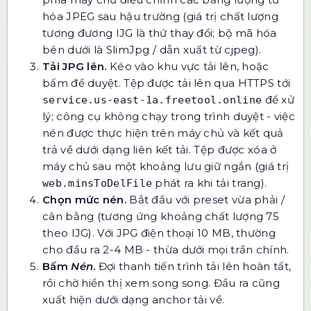
hóa JPEG sau hậu trường (giá trị chất lượng
tương đương IJG là thứ thay đổi; bộ mã hóa
bên dưới là SlimJpg / dẫn xuất từ cjpeg).
Tải JPG lên.
Kéo vào khu vực tải lên, hoặc
bấm để duyệt. Tệp được tải lên qua HTTPS tới
để xử
service.us-east-1a.freetool.online
lý; công cụ không chạy trong trình duyệt - việc
nén được thực hiện trên máy chủ và kết quả
trả về dưới dạng liên kết tải. Tệp được xóa ở
máy chủ sau một khoảng lưu giữ ngắn (giá trị
phát ra khi tải trang).
web.minsToDelFile
Chọn mức nén.
Bắt đầu với preset vừa phải /
cân bằng (tương ứng khoảng chất lượng 75
theo IJG). Với JPG điện thoại 10 MB, thường
cho đầu ra 2-4 MB - thừa dưới mọi trần chính.
Bấm
Nén
.
Đợi thanh tiến trình tải lên hoàn tất,
rồi chờ hiển thị xem song song. Đầu ra cũng
xuất hiện dưới dạng anchor tải về.