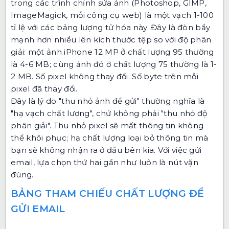
trong các trình chỉnh sửa ảnh (Photoshop, GIMP,
ImageMagick, mỗi công cụ web) là một vạch 1-100
tỉ lệ với các bảng lượng tử hóa này. Đây là đòn bẩy
mạnh hơn nhiều lên kích thước tệp so với độ phân
giải: một ảnh iPhone 12 MP ở chất lượng 95 thường
là 4-6 MB; cùng ảnh đó ở chất lượng 75 thường là 1-
2 MB. Số pixel không thay đổi. Số byte trên mỗi
pixel đã thay đổi.
Đây là lý do "thu nhỏ ảnh để gửi" thường nghĩa là
"hạ vạch chất lượng", chứ không phải "thu nhỏ độ
phân giải". Thu nhỏ pixel sẽ mất thông tin không
thể khôi phục; hạ chất lượng loại bỏ thông tin mà
bạn sẽ không nhận ra ở đầu bên kia. Với việc gửi
email, lựa chọn thứ hai gần như luôn là nút vặn
đúng.
BẢNG THAM CHIẾU CHẤT LƯỢNG ĐỂ
GỬI EMAIL