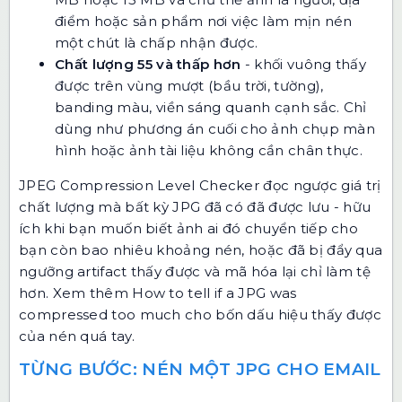
điểm hoặc sản phẩm nơi việc làm mịn nén
một chút là chấp nhận được.
Chất lượng 55 và thấp hơn
- khối vuông thấy
được trên vùng mượt (bầu trời, tường),
banding màu, viền sáng quanh cạnh sắc. Chỉ
dùng như phương án cuối cho ảnh chụp màn
hình hoặc ảnh tài liệu không cần chân thực.
JPEG Compression Level Checker
đọc ngược giá trị
chất lượng mà bất kỳ JPG đã có đã được lưu - hữu
ích khi bạn muốn biết ảnh ai đó chuyển tiếp cho
bạn còn bao nhiêu khoảng nén, hoặc đã bị đẩy qua
ngưỡng artifact thấy được và mã hóa lại chỉ làm tệ
hơn. Xem thêm
How to tell if a JPG was
compressed too much
cho bốn dấu hiệu thấy được
của nén quá tay.
TỪNG BƯỚC: NÉN MỘT JPG CHO EMAIL