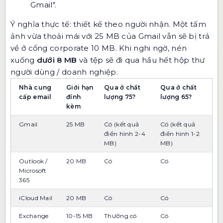
Gmail".
Ý nghĩa thực tế: thiết kế theo người nhận. Một tấm
ảnh vừa thoải mái với 25 MB của Gmail vẫn sẽ bị trả
về ở cổng corporate 10 MB. Khi nghi ngờ, nén
xuống
dưới 8 MB
và tệp sẽ đi qua hầu hết hộp thư
người dùng / doanh nghiệp.
Nhà cung
Giới hạn
Qua ở chất
Qua ở chất
cấp email
đính
lượng 75?
lượng 65?
kèm
Gmail
25 MB
Có (kết quả
Có (kết quả
điển hình 2-4
điển hình 1-2
MB)
MB)
Outlook /
20 MB
Có
Có
Microsoft
365
iCloud Mail
20 MB
Có
Có
Exchange
10-15 MB
Thường có
Có