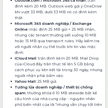
Outlook.com / Microsoft 365 cá nhân:
trần
đính kèm 20 MB. Outlook web gợi ý OneDrive
khi vượt 33 MB; dưới 33 MB nó có đính kèm
thật.
Microsoft 365 doanh nghiệp / Exchange
Online:
mặc định 25 MB gửi + 25 MB nhận,
nhưng các tenant thường siết xuống 10 MB
hoặc 15 MB qua transport rules. Hãy kiểm tra
với người nhận cụ thể trước khi tin vào mặc
định.
iCloud Mail:
trần đính kèm 20 MB. Mail Drop
của iCloud đẩy trần thực tế lên 5 GB bằng
cách phục vụ liên kết tải trong 30 ngày, nhưng
người nhận phải bấm vào.
Yahoo Mail:
25 MB gửi.
Tường lửa doanh nghiệp / thiết bị chống
spam:
thường khóa ở 10 MB sitewide bất kể
cấu hình của nhà cung cấp - nguyên nhân
phổ biến nhất của lời "nhưng vẫn chạy tốt trên