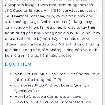
Compress Image
thêm một điểm dừng tạm thời -
JPG được tải lên qua HTTPS tới
service.us-east-
, xử lý, và xóa trên máy chủ
1a.freetool.online
sau khoảng lưu giữ. Với ảnh chứa nội dung nhạy
cảm (chụp y khoa, tài liệu pháp lý, giấy tờ tùy thân),
kênh đúng gần như không bao giờ là JPG đính kèm
qua email bất kể bộ nén; hãy cân nhắc dịch vụ
chuyển tệp mã hóa đầu cuối. Với ảnh thông thường
(gia đình, công việc, sản phẩm), luồng nén-và-đính-
kèm ở trên là thực hành tiêu chuẩn.
ĐỌC THÊM
Nén Một Thư Mục Cho Email
- chế độ thư mục
(nhiều tệp trong một ZIP)
Compress JPEG Without Losing Quality -
Quality vs Size
How to Choose a Compression Level
How to Tell if a JPG Was Compressed Too