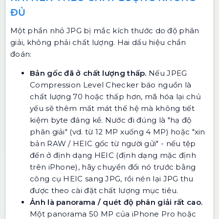
ĐỦ
Một phần nhỏ JPG bị mắc kích thước do độ phân
giải, không phải chất lượng. Hai dấu hiệu chẩn
đoán:
Bản gốc đã ở chất lượng thấp.
Nếu
JPEG
Compression Level Checker
báo nguồn là
chất lượng 70 hoặc thấp hơn, mã hóa lại chủ
yếu sẽ thêm mất mát thế hệ mà không tiết
kiệm byte đáng kể. Nước đi đúng là "hạ độ
phân giải" (vd. từ 12 MP xuống 4 MP) hoặc "xin
bản RAW / HEIC gốc từ người gửi" - nếu tệp
đến ở định dạng HEIC (định dạng mặc định
trên iPhone), hãy chuyển đổi nó trước bằng
công cụ HEIC sang JPG
, rồi nén lại JPG thu
được theo cài đặt chất lượng mục tiêu.
Ảnh là panorama / quét độ phân giải rất cao.
Một panorama 50 MP của iPhone Pro hoặc