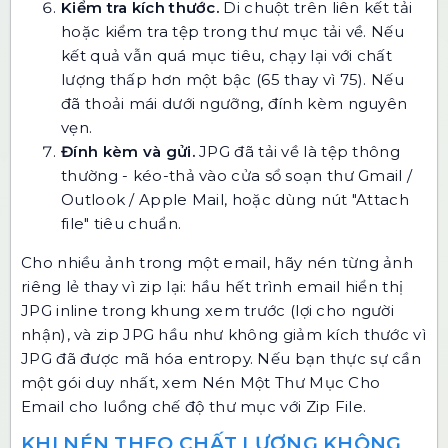
Kiểm tra kích thước.
Di chuột trên liên kết tải
hoặc kiểm tra tệp trong thư mục tải về. Nếu
kết quả vẫn quá mục tiêu, chạy lại với chất
lượng thấp hơn một bậc (65 thay vì 75). Nếu
đã thoải mái dưới ngưỡng, đính kèm nguyên
vẹn.
Đính kèm và gửi.
JPG đã tải về là tệp thông
thường - kéo-thả vào cửa sổ soạn thư Gmail /
Outlook / Apple Mail, hoặc dùng nút "Attach
file" tiêu chuẩn.
Cho nhiều ảnh trong một email, hãy nén từng ảnh
riêng lẻ thay vì zip lại: hầu hết trình email hiển thị
JPG inline trong khung xem trước (lợi cho người
nhận), và zip JPG hầu như không giảm kích thước vì
JPG đã được mã hóa entropy. Nếu bạn thực sự cần
một gói duy nhất, xem
Nén Một Thư Mục Cho
Email
cho luồng chế độ thư mục với
Zip File
.
KHI NÉN THEO CHẤT LƯỢNG KHÔNG