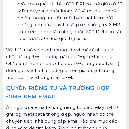
một bản quét tài liệu 600 DPI có thể giữ ở 8-12
MB ngay cả ở chất lượng 60 vì thực sự có rất
nhiều thông tin trên mỗi byte tiết kiệm. Với
những ảnh này, hãy hạ số pixel xuống (3-6 MP
cho xem trên màn hình, hoặc 200 DPI cho tài
liệu)
trước khi
đưa qua bộ nén.
Với JPG nhỏ về pixel nhưng lớn vì máy ảnh lưu ở
chất lượng 95+ (thường gặp với "High Efficiency:
Off" của iPhone hoặc chế độ JPEG-only của DSLR),
đường đi vạch chất lượng ở trên giải quyết trong
một lượt mà không mất pixel.
QUYỀN RIÊNG TƯ VÀ TRƯỜNG HỢP
ĐÍNH KÈM EMAIL
Ảnh gửi qua email không riêng tư: các relay SMTP
ghi log metadata thông điệp, người nhận có thể
chuyển tiếp, nhà cung cấp email lập chỉ mục các
đính kèm để tìm kiếm. Pipeline máy chủ của