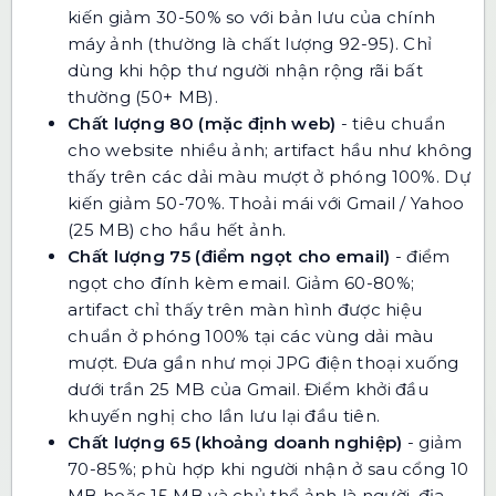
kiến giảm 30-50% so với bản lưu của chính
máy ảnh (thường là chất lượng 92-95). Chỉ
dùng khi hộp thư người nhận rộng rãi bất
thường (50+ MB).
Chất lượng 80 (mặc định web)
- tiêu chuẩn
cho website nhiều ảnh; artifact hầu như không
thấy trên các dải màu mượt ở phóng 100%. Dự
kiến giảm 50-70%. Thoải mái với Gmail / Yahoo
(25 MB) cho hầu hết ảnh.
Chất lượng 75 (điểm ngọt cho email)
- điểm
ngọt cho đính kèm email. Giảm 60-80%;
artifact chỉ thấy trên màn hình được hiệu
chuẩn ở phóng 100% tại các vùng dải màu
mượt. Đưa gần như mọi JPG điện thoại xuống
dưới trần 25 MB của Gmail. Điểm khởi đầu
khuyến nghị cho lần lưu lại đầu tiên.
Chất lượng 65 (khoảng doanh nghiệp)
- giảm
70-85%; phù hợp khi người nhận ở sau cổng 10
MB hoặc 15 MB và chủ thể ảnh là người, địa