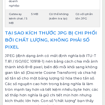
doanh
nghiệp
Gateway
5 MB
Có thể không
Có với phần
kênh chat / 5
(kiểm tra lại)
lớn JPG
MB
TẠI SAO KÍCH THƯỚC JPG BỊ CHI PHỐI
BỞI CHẤT LƯỢNG, KHÔNG PHẢI SỐ
PIXEL
JPEG (định dạng ảnh có mất định nghĩa bởi ITU-T
T.81 / ISO/IEC 10918-1) nén bằng cách chia mỗi ảnh
thành khối 8×8 pixel, biến đổi mỗi khối sang không
gian tần số (Discrete Cosine Transform) và chia hệ
số tần số cho một bảng lượng tử hóa theo tần số.
Các số nguyên cao hơn trong bảng nghĩa là làm
tròn mạnh tay hơn và tiết kiệm nhiều byte hơn; các
số thấp hơn nghĩa là giữ chi tiết mịn hơn nhưng
kích thước lớn hơn. Con số "chất lượng" bạn thấy