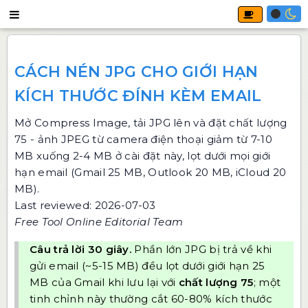
CÁCH NÉN JPG CHO GIỚI HẠN
KÍCH THƯỚC ĐÍNH KÈM EMAIL
Mở
Compress Image
, tải JPG lên và đặt chất lượng
75 - ảnh JPEG từ camera điện thoại giảm từ 7-10
MB xuống 2-4 MB ở cài đặt này, lọt dưới mọi giới
hạn email (Gmail 25 MB, Outlook 20 MB, iCloud 20
MB).
Last reviewed: 2026-07-03
Free Tool Online Editorial Team
Câu trả lời 30 giây.
Phần lớn JPG bị trả về khi
gửi email (~5-15 MB) đều lọt dưới giới hạn 25
MB của Gmail khi lưu lại với
chất lượng 75
; một
tinh chỉnh này thường cắt 60-80% kích thước