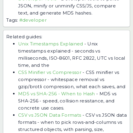
JSON, minify or unminify CSS/JS, compare
text, and generate MD5 hashes.
Tags:
#developer
Related guides:
Unix Timestamps Explained
-
Unix
timestamps explained - seconds vs
milliseconds, ISO-8601, RFC 2822, UTC vs local
time, and the
CSS Minifier vs Compressor
-
CSS minifier vs
compressor - whitespace removal vs
gzip/brotli compression, what each saves, and
MD5 vs SHA-256 - When to Hash
-
MD5 vs
SHA-256 - speed, collision resistance, and
concrete use cases.
CSV vs JSON Data Formats
-
CSV vs JSON data
formats - when to pick rows-and-columns vs
structured objects, with parsing, size,