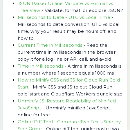
JSON Parser Online: Validate vs Format vs
Tree View
-
Validate, format, or explore JSON?
Milliseconds to Date - UTC vs Local Time
-
Milliseconds to date conversion: UTC vs local
time, why your result may be hours off, and
how to
Current Time in Milliseconds
-
Read the
current time in milliseconds in the browser,
copy it for a log line or API call, and avoid
Time in Milliseconds
-
A time in milliseconds is
a number where 1 second equals 1000 ms.
How to Minify CSS and JS for Cloud Run Cold
Start
-
Minify CSS and JS to cut Cloud Run
cold-start and Cloudflare Workers bundle size.
Unminify JS: Restore Readability of Minified
JavaScript
-
Unminify minified JavaScript
online for free.
Online Diff Tool - Compare Two Texts Side-by-
Side Guide
-
Online diff tool guide: paste two