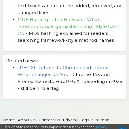
text blocks and read the added, removed, and
changed lines
MD5 Hashing in the Browser - What
`common::md5::gethash64string` Style Calls
Do
-
MD5 hashing explained for readers
searching framework-style method names.
Related news:
JPEG XL Returns to Chrome and Firefox -
What Changes for You
-
Chrome 145 and
Firefox 152 restored JPEG XL decoding in 2026
- still behind a flag.
Home
About Us
Contact Us
Privacy
Tags
Site map
This website uses cookies to
The FreeToolOnline.com, since 2017
improve the user experience,
privacy