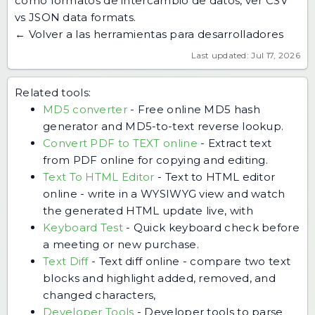
como formatos de intercambio de datos, ver
CSV
vs JSON data formats
.
← Volver a las herramientas para desarrolladores
Last updated: Jul 17, 2026
Related tools:
MD5 converter
-
Free online MD5 hash
generator and MD5-to-text reverse lookup.
Convert PDF to TEXT online
-
Extract text
from PDF online for copying and editing.
Text To HTML Editor
-
Text to HTML editor
online - write in a WYSIWYG view and watch
the generated HTML update live, with
Keyboard Test
-
Quick keyboard check before
a meeting or new purchase.
Text Diff
-
Text diff online - compare two text
blocks and highlight added, removed, and
changed characters,
Developer Tools
-
Developer tools to parse