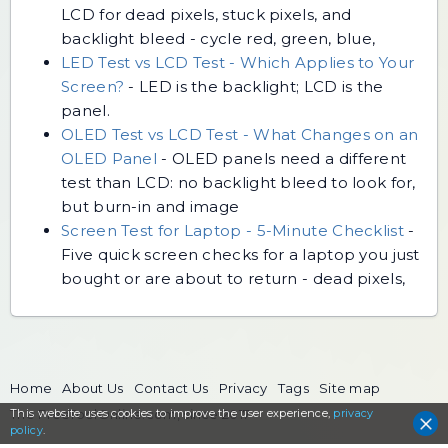
LCD for dead pixels, stuck pixels, and
backlight bleed - cycle red, green, blue,
LED Test vs LCD Test - Which Applies to Your
Screen?
-
LED is the backlight; LCD is the
panel.
OLED Test vs LCD Test - What Changes on an
OLED Panel
-
OLED panels need a different
test than LCD: no backlight bleed to look for,
but burn-in and image
Screen Test for Laptop - 5-Minute Checklist
-
Five quick screen checks for a laptop you just
bought or are about to return - dead pixels,
Home
About Us
Contact Us
Privacy
Tags
Site map
This website uses cookies to
The FreeToolOnline.com, since 2017
improve the user experience,
privacy
policy
.