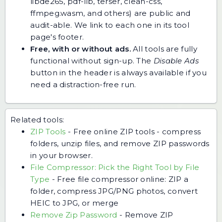
libde265, pdf-lib, terser, clean-css,
ffmpeg.wasm, and others) are public and
audit-able. We link to each one in its tool
page's footer.
Free, with or without ads.
All tools are fully
functional without sign-up. The
Disable Ads
button in the header is always available if you
need a distraction-free run.
Related tools:
ZIP Tools
-
Free online ZIP tools - compress
folders, unzip files, and remove ZIP passwords
in your browser.
File Compressor: Pick the Right Tool by File
Type
-
Free file compressor online: ZIP a
folder, compress JPG/PNG photos, convert
HEIC to JPG, or merge
Remove Zip Password
-
Remove ZIP