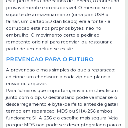
esta perto dos cabecalhos de ficheiro, o conteudo
provavelmente e irrecuperavel. O mesmo se o
suporte de armazenamento (uma pen USB a
falhar, um cartao SD danificado) era a fonte - a
corrupcao esta nos proprios bytes, nao no
embrulho. O movimento certo e pedir ao
remetente original para reenviar, ou restaurar a
partir de um backup se existir.
PREVENCAO PARA O FUTURO
A prevencao e mais simples do que a reparacao:
adicione um checksum a cada zip que planeia
enviar ou arquivar.
Para ficheiros que importam, envie um checksum
junto com o zip. O destinatario pode verificar se o
descarregamento e byte-perfeito antes de gastar
tempo em reparacao.
MD5
ou
SHA-256
ambos
funcionam; SHA-256 e a escolha mais segura. Veja
porque MD5 nao pode ser descriptografado
para o