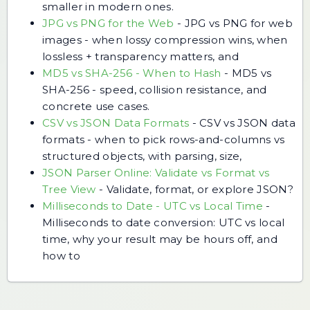
smaller in modern ones.
JPG vs PNG for the Web
-
JPG vs PNG for web
images - when lossy compression wins, when
lossless + transparency matters, and
MD5 vs SHA-256 - When to Hash
-
MD5 vs
SHA-256 - speed, collision resistance, and
concrete use cases.
CSV vs JSON Data Formats
-
CSV vs JSON data
formats - when to pick rows-and-columns vs
structured objects, with parsing, size,
JSON Parser Online: Validate vs Format vs
Tree View
-
Validate, format, or explore JSON?
Milliseconds to Date - UTC vs Local Time
-
Milliseconds to date conversion: UTC vs local
time, why your result may be hours off, and
how to