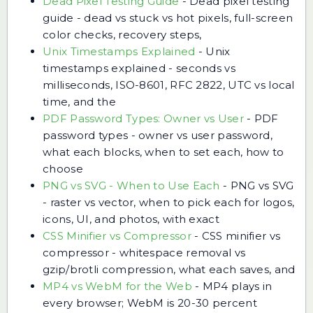
Dead Pixel Testing Guide
-
Dead pixel testing
guide - dead vs stuck vs hot pixels, full-screen
color checks, recovery steps,
Unix Timestamps Explained
-
Unix
timestamps explained - seconds vs
milliseconds, ISO-8601, RFC 2822, UTC vs local
time, and the
PDF Password Types: Owner vs User
-
PDF
password types - owner vs user password,
what each blocks, when to set each, how to
choose
PNG vs SVG - When to Use Each
-
PNG vs SVG
- raster vs vector, when to pick each for logos,
icons, UI, and photos, with exact
CSS Minifier vs Compressor
-
CSS minifier vs
compressor - whitespace removal vs
gzip/brotli compression, what each saves, and
MP4 vs WebM for the Web
-
MP4 plays in
every browser; WebM is 20-30 percent