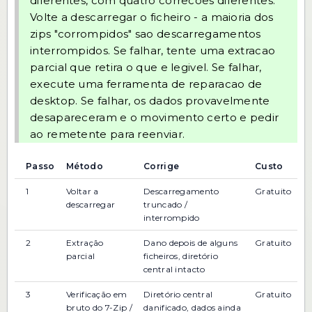
diferentes, com quatro correcoes diferentes.
Volte a descarregar o ficheiro - a maioria dos
zips "corrompidos" sao descarregamentos
interrompidos. Se falhar, tente uma extracao
parcial que retira o que e legivel. Se falhar,
execute uma ferramenta de reparacao de
desktop. Se falhar, os dados provavelmente
desapareceram e o movimento certo e pedir
ao remetente para reenviar.
Passo
Método
Corrige
Custo
1
Voltar a
Descarregamento
Gratuito
descarregar
truncado /
interrompido
2
Extração
Dano depois de alguns
Gratuito
parcial
ficheiros, diretório
central intacto
3
Verificação em
Diretório central
Gratuito
bruto do 7-Zip /
danificado, dados ainda