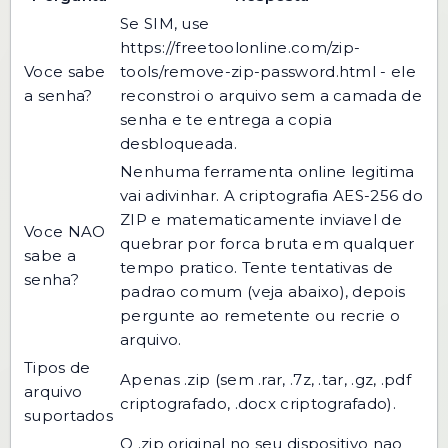
Se SIM, use
https://freetoolonline.com/zip-
Voce sabe
tools/remove-zip-password.html
- ele
a senha?
reconstroi o arquivo sem a camada de
senha e te entrega a copia
desbloqueada.
Nenhuma ferramenta online legitima
vai adivinhar. A criptografia AES-256 do
ZIP e matematicamente inviavel de
Voce NAO
quebrar por forca bruta em qualquer
sabe a
tempo pratico. Tente tentativas de
senha?
padrao comum (veja abaixo), depois
pergunte ao remetente ou recrie o
arquivo.
Tipos de
Apenas .zip (sem .rar, .7z, .tar, .gz, .pdf
arquivo
criptografado, .docx criptografado).
suportados
O .zip original no seu dispositivo nao