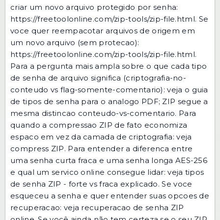
criar um novo arquivo protegido por senha:
https://freetoolonline.com/zip-tools/zip-file.html
. Se
voce quer reempacotar arquivos de origem em
um novo arquivo (sem protecao):
https://freetoolonline.com/zip-tools/zip-file.html
.
Para a pergunta mais ampla sobre o que cada tipo
de senha de arquivo significa (criptografia-no-
conteudo vs flag-somente-comentario): veja o
guia
de tipos de senha
para o analogo PDF; ZIP segue a
mesma distincao conteudo-vs-comentario. Para
quando a compressao ZIP de fato economiza
espaco em vez da camada de criptografia: veja
compress ZIP
. Para entender a diferenca entre
uma senha curta fraca e uma senha longa AES-256
e qual um servico online consegue lidar: veja
tipos
de senha ZIP - forte vs fraca explicado
. Se voce
esqueceu a senha e quer entender suas opcoes de
recuperacao: veja
recuperacao de senha ZIP
online
. Se você ainda não tem certeza se o seu ZIP