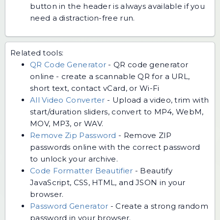
button in the header is always available if you
need a distraction-free run.
Related tools:
QR Code Generator
-
QR code generator
online - create a scannable QR for a URL,
short text, contact vCard, or Wi-Fi
All Video Converter
-
Upload a video, trim with
start/duration sliders, convert to MP4, WebM,
MOV, MP3, or WAV.
Remove Zip Password
-
Remove ZIP
passwords online with the correct password
to unlock your archive.
Code Formatter Beautifier
-
Beautify
JavaScript, CSS, HTML, and JSON in your
browser.
Password Generator
-
Create a strong random
password in your browser.