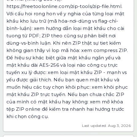
https://freetoolonline.com/zip-tools/zip-file.html
.
Với cấu hoi rong hon về y nghia của từng loại mật
khẩu kho lưu trữ (mã hóa-nơi-dùng vs flag-chỉ-
bình-luận): xem
hướng dẫn loại mật khẩu
cho cài
tuong từ PDF; ZIP theo cũng sự phân biết nơi
dùng-vs-bình luận. Khi nên ZIP thật sự tiet kiểm
không gian thãy vì lop mã hóa: xem
compress ZIP
.
Để hiệu sự khác biệt giữa mật khẩu ngắn yếu và
mật khẩu dài AES-256 và loại nào công cụ trực
tuyến xu lý được: xem
loại mật khẩu ZIP - mạnh vs
yếu được giải thích
. Nếu bạn quen mật khẩu và
muốn hiệu các tuy chọn khôi phục: xem
khôi phục
mật khẩu ZIP trực tuyến
. Nếu bạn chưa chắc ZIP
của mình có mật khẩu hay không: xem
mở khóa
tệp ZIP online
để kiểm tra nhanh hai hướng trước
khi chọn công cụ.
Last updated: Aug 3, 2026