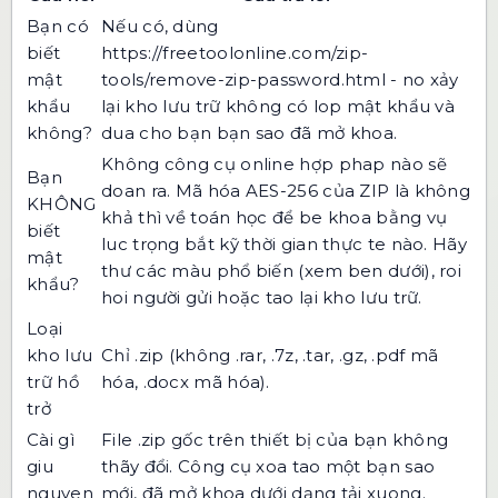
Bạn có
Nếu có, dùng
biết
https://freetoolonline.com/zip-
mật
tools/remove-zip-password.html
- no xảy
khẩu
lại kho lưu trữ không có lop mật khẩu và
không?
dua cho bạn bạn sao đã mở khoa.
Không công cụ online hợp phap nào sẽ
Bạn
doan ra. Mã hóa AES-256 của ZIP là không
KHÔNG
khả thì về toán học để be khoa bằng vụ
biết
luc trọng bắt kỹ thời gian thực te nào. Hãy
mật
thư các màu phổ biến (xem ben dưới), roi
khẩu?
hoi người gửi hoặc tao lại kho lưu trữ.
Loại
kho lưu
Chỉ .zip (không .rar, .7z, .tar, .gz, .pdf mã
trữ hồ
hóa, .docx mã hóa).
trở
Cài gì
File .zip gốc trên thiết bị của bạn không
giu
thãy đổi. Công cụ xoa tao một bạn sao
nguyen
mới, đã mở khoa dưới dạng tải xuong.