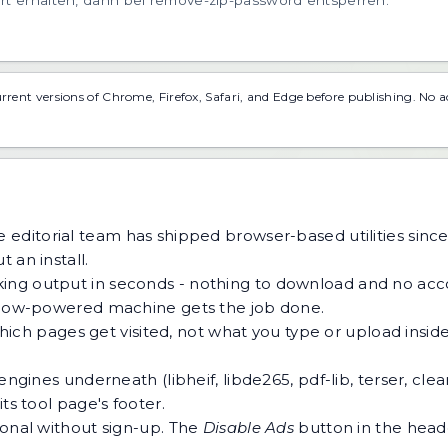
rt erhalten, dann bei remove-zip-password entsperren.
urrent versions of Chrome, Firefox, Safari, and Edge before publishing. No 
 editorial team has shipped browser-based utilities since
 an install.
ing output in seconds - nothing to download and no acco
 a low-powered machine gets the job done.
h pages get visited, not what you type or upload inside a
ngines underneath (libheif, libde265, pdf-lib, terser, cle
ts tool page's footer.
tional without sign-up. The
Disable Ads
button in the heade