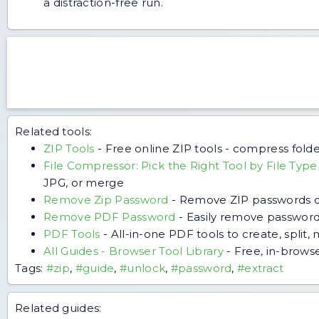
a distraction-free run.
Related tools:
ZIP Tools
-
Free online ZIP tools - compress folde
File Compressor: Pick the Right Tool by File Type
JPG, or merge
Remove Zip Password
-
Remove ZIP passwords on
Remove PDF Password
-
Easily remove password 
PDF Tools
-
All-in-one PDF tools to create, split
All Guides - Browser Tool Library
-
Free, in-browse
Tags:
#zip
,
#guide
,
#unlock
,
#password
,
#extract
Related guides: