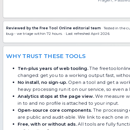
Fragen, Passwo
Reviewed by the Free Tool Online editorial team
· Tested in the c
bug
- we triage within 72 hours. · Last refreshed April 2026.
WHY TRUST THESE TOOLS
Ten-plus years of web tooling.
The freetoolonline
changed: get you to a working output fast, without
No install, no sign-up.
Open a tool and get a work
heavy processing run it on our service, so even
Analytics stops at the page view.
We measure whic
in to and no profile is attached to your input.
Open-source core components.
The processing e
are public and audit-able. We link to each one in i
Free, with or without ads.
All tools are fully func