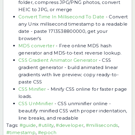
folder, compress JPG/PNG photos, convert
HEIC to JPG, or merge
Convert Time In Millisecond To Date
-
Convert
any Unix millisecond timestamp to a readable
date - paste 1713538800000, get your
browser's
MD5 converter
-
Free online MD5 hash
generator and MD5-to-text reverse lookup.
CSS Gradient Animator Generator
-
CSS
gradient generator - build animated linear
gradients with live preview; copy ready-to-
paste CSS
CSS Minifier
-
Minify CSS online for faster page
loads.
CSS UnMinifier
-
CSS unminifier online -
beautify minified CSS with proper indentation,
line breaks, and readable
Tags:
#guide
,
#utility
,
#developer
,
#milliseconds
,
#timestamp
,
#epoch