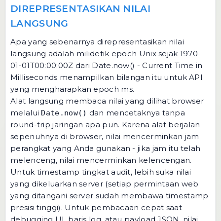
DIREPRESENTASIKAN NILAI
LANGSUNG
Apa yang sebenarnya direpresentasikan nilai
langsung adalah milidetik epoch Unix sejak 1970-
01-01T00:00:00Z dari Date.now() - Current Time in
Milliseconds menampilkan bilangan itu untuk API
yang mengharapkan epoch ms.
Alat langsung membaca nilai yang dilihat browser
melalui
dan mencetaknya tanpa
Date.now()
round-trip jaringan apa pun. Karena alat berjalan
sepenuhnya di browser, nilai mencerminkan jam
perangkat yang Anda gunakan - jika jam itu telah
melenceng, nilai mencerminkan kelencengan.
Untuk timestamp tingkat audit, lebih suka nilai
yang dikeluarkan server (setiap permintaan web
yang ditangani server sudah membawa timestamp
presisi tinggi). Untuk pembacaan cepat saat
debugging UI, baris log, atau payload JSON, nilai