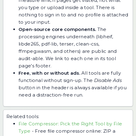
measure which pages get visited, not what
you type or upload inside a tool. There is
nothing to sign in to and no profile is attached
to your input.
Open-source core components.
The
processing engines underneath (libheif,
libde265, pdf-lib, terser, clean-css,
ffmpeg.wasm, and others) are public and
audit-able. We link to each one in its tool
page's footer.
Free, with or without ads.
All tools are fully
functional without sign-up. The
Disable Ads
button in the header is always available if you
need a distraction-free run.
Related tools:
File Compressor: Pick the Right Tool by File
Type
-
Free file compressor online: ZIP a