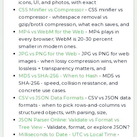
icons, UI, and photos, with exact
CSS Minifier vs Compressor
-
CSS minifier vs
compressor - whitespace removal vs
gzip/brotli compression, what each saves, and
MP4 vs WebM for the Web
-
MP4 plays in
every browser; WebM is 20-30 percent
smaller in modern ones.
JPG vs PNG for the Web
-
JPG vs PNG for web
images - when lossy compression wins, when
lossless + transparency matters, and
MD5 vs SHA-256 - When to Hash
-
MD5 vs
SHA-256 - speed, collision resistance, and
concrete use cases.
CSV vs JSON Data Formats
-
CSV vs JSON data
formats - when to pick rows-and-columns vs
structured objects, with parsing, size,
JSON Parser Online: Validate vs Format vs
Tree View
-
Validate, format, or explore JSON?
Milliseconds to Date - UTC vs Local Time
-