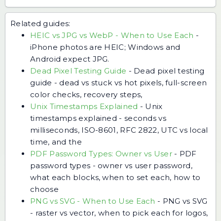
Related guides:
HEIC vs JPG vs WebP - When to Use Each
-
iPhone photos are HEIC; Windows and
Android expect JPG.
Dead Pixel Testing Guide
-
Dead pixel testing
guide - dead vs stuck vs hot pixels, full-screen
color checks, recovery steps,
Unix Timestamps Explained
-
Unix
timestamps explained - seconds vs
milliseconds, ISO-8601, RFC 2822, UTC vs local
time, and the
PDF Password Types: Owner vs User
-
PDF
password types - owner vs user password,
what each blocks, when to set each, how to
choose
PNG vs SVG - When to Use Each
-
PNG vs SVG
- raster vs vector, when to pick each for logos,