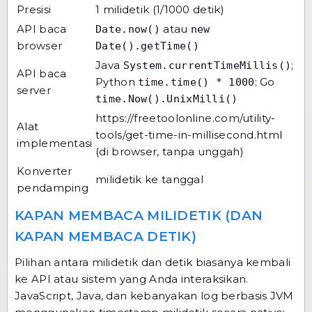
Presisi
1 milidetik (1/1000 detik)
API baca
atau
Date.now()
new
browser
Date().getTime()
Java
;
System.currentTimeMillis()
API baca
Python
; Go
time.time() * 1000
server
time.Now().UnixMilli()
https://freetoolonline.com/utility-
Alat
tools/get-time-in-millisecond.html
implementasi
(di browser, tanpa unggah)
Konverter
milidetik ke tanggal
pendamping
KAPAN MEMBACA MILIDETIK (DAN
KAPAN MEMBACA DETIK)
Pilihan antara milidetik dan detik biasanya kembali
ke API atau sistem yang Anda interaksikan.
JavaScript, Java, dan kebanyakan log berbasis JVM