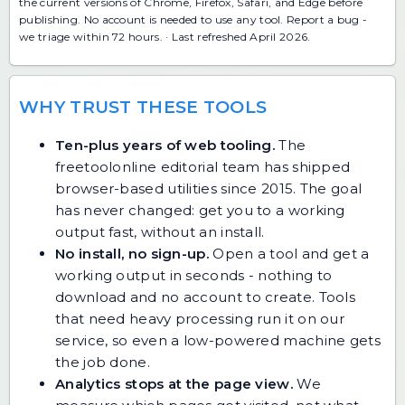
the current versions of Chrome, Firefox, Safari, and Edge before
publishing. No account is needed to use any tool.
Report a bug
-
we triage within 72 hours. · Last refreshed April 2026.
WHY TRUST THESE TOOLS
Ten-plus years of web tooling.
The
freetoolonline editorial team has shipped
browser-based utilities since 2015. The goal
has never changed: get you to a working
output fast, without an install.
No install, no sign-up.
Open a tool and get a
working output in seconds - nothing to
download and no account to create. Tools
that need heavy processing run it on our
service, so even a low-powered machine gets
the job done.
Analytics stops at the page view.
We