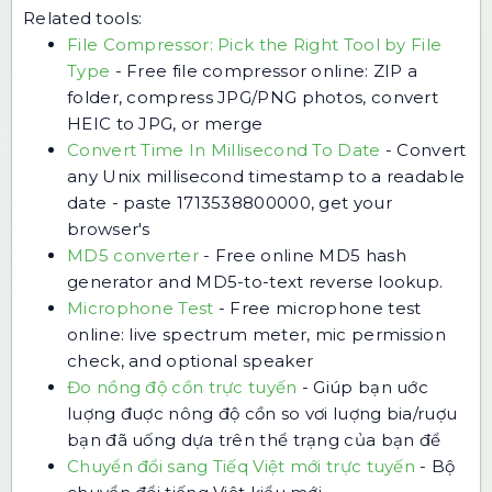
Related tools:
File Compressor: Pick the Right Tool by File
Type
-
Free file compressor online: ZIP a
folder, compress JPG/PNG photos, convert
HEIC to JPG, or merge
Convert Time In Millisecond To Date
-
Convert
any Unix millisecond timestamp to a readable
date - paste 1713538800000, get your
browser's
MD5 converter
-
Free online MD5 hash
generator and MD5-to-text reverse lookup.
Microphone Test
-
Free microphone test
online: live spectrum meter, mic permission
check, and optional speaker
Đo nồng độ cồn trực tuyến
-
Giúp bạn uớc
luợng đuợc nông độ cồn so vơi luợng bia/ruợu
bạn đã uống dựa trên thể trạng của bạn để
Chuyển đổi sang Tiếq Việt mới trực tuyến
-
Bộ