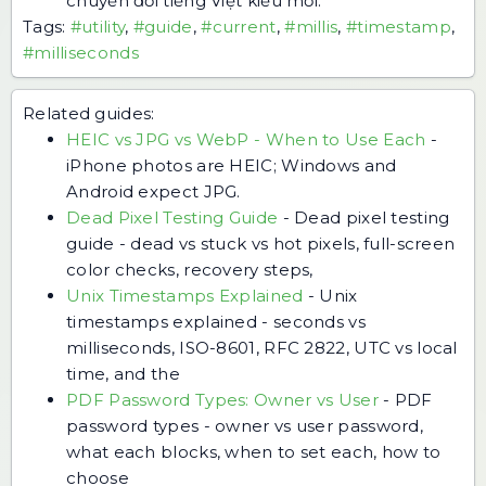
chuyển đổi tiếng Việt kiểu mới.
Tags:
#utility
,
#guide
,
#current
,
#millis
,
#timestamp
,
#milliseconds
Related guides:
HEIC vs JPG vs WebP - When to Use Each
-
iPhone photos are HEIC; Windows and
Android expect JPG.
Dead Pixel Testing Guide
-
Dead pixel testing
guide - dead vs stuck vs hot pixels, full-screen
color checks, recovery steps,
Unix Timestamps Explained
-
Unix
timestamps explained - seconds vs
milliseconds, ISO-8601, RFC 2822, UTC vs local
time, and the
PDF Password Types: Owner vs User
-
PDF
password types - owner vs user password,
what each blocks, when to set each, how to
choose