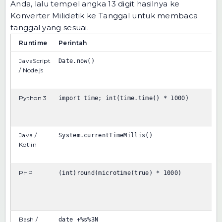
Anda, lalu tempel angka 13 digit hasilnya ke
Konverter Milidetik ke Tanggal
untuk membaca
tanggal yang sesuai.
Runtime
Perintah
JavaScript
Date.now()
/ Node.js
Python 3
import time; int(time.time() * 1000)
Java /
System.currentTimeMillis()
Kotlin
PHP
(int)round(microtime(true) * 1000)
Bash /
date +%s%3N