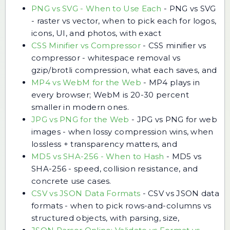
PNG vs SVG - When to Use Each
-
PNG vs SVG
- raster vs vector, when to pick each for logos,
icons, UI, and photos, with exact
CSS Minifier vs Compressor
-
CSS minifier vs
compressor - whitespace removal vs
gzip/brotli compression, what each saves, and
MP4 vs WebM for the Web
-
MP4 plays in
every browser; WebM is 20-30 percent
smaller in modern ones.
JPG vs PNG for the Web
-
JPG vs PNG for web
images - when lossy compression wins, when
lossless + transparency matters, and
MD5 vs SHA-256 - When to Hash
-
MD5 vs
SHA-256 - speed, collision resistance, and
concrete use cases.
CSV vs JSON Data Formats
-
CSV vs JSON data
formats - when to pick rows-and-columns vs
structured objects, with parsing, size,