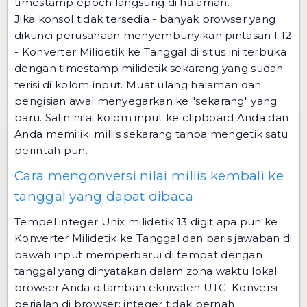
timestamp epoch langsung di halaman.
Jika konsol tidak tersedia - banyak browser yang
dikunci perusahaan menyembunyikan pintasan F12
-
Konverter Milidetik ke Tanggal
di situs ini terbuka
dengan timestamp milidetik sekarang yang sudah
terisi di kolom input. Muat ulang halaman dan
pengisian awal menyegarkan ke "sekarang" yang
baru. Salin nilai kolom input ke clipboard Anda dan
Anda memiliki millis sekarang tanpa mengetik satu
perintah pun.
Cara mengonversi nilai millis kembali ke
tanggal yang dapat dibaca
Tempel integer Unix milidetik 13 digit apa pun ke
Konverter Milidetik ke Tanggal
dan baris jawaban di
bawah input memperbarui di tempat dengan
tanggal yang dinyatakan dalam zona waktu lokal
browser Anda ditambah ekuivalen UTC. Konversi
berjalan di browser; integer tidak pernah